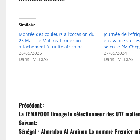
Similaire
Montée des couleurs à l’occasion du
Journée de l’Afri
25 Mai : Le Mali réaffirme son
en avance sur le
attachement à l’unité africaine
selon le PM Chog
26/05/2025
27/05/2024
Dans "MEDIAS"
Dans "MEDIAS"
N
Précédent :
La FEMAFOOT limoge le sélectionneur des U17 malie
a
Suivant:
v
Sénégal : Ahmadou Al Aminou Lo nommé Premier mi