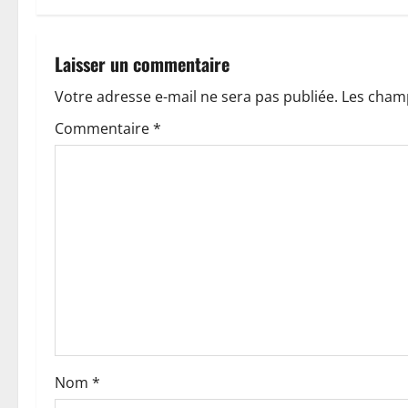
i
g
Laisser un commentaire
a
Votre adresse e-mail ne sera pas publiée.
Les champ
t
Commentaire
*
i
o
n
d
’
a
Nom
*
r