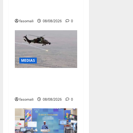
Danbé Bulon : La voix des
ancêtres
fasomali
08/08/2026
0
MEDIAS
Terrorisme : les FAMa
enchaînent les frappes à
Boulkessi, Kidal et Tessalit
fasomali
08/08/2026
0