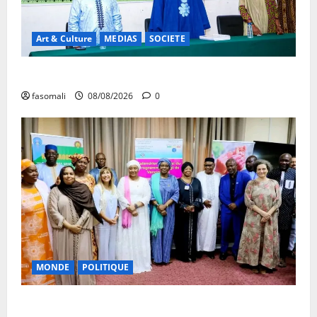
Art & Culture
MEDIAS
SOCIETE
Danbé Bulon : La voix des ancêtres
fasomali
08/08/2026
0
MONDE
POLITIQUE
Forum de Ouagadougou : Le Mali y sera représenté