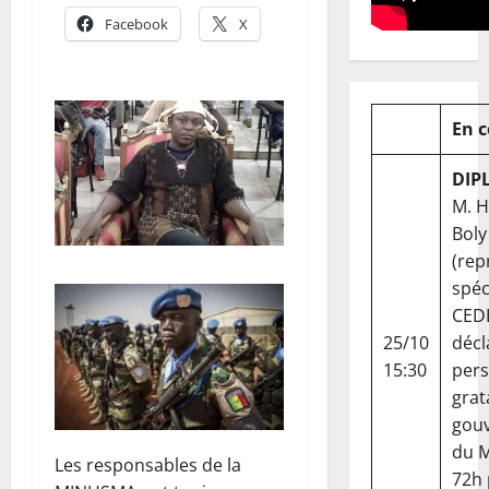
Facebook
X
En 
DIP
M. 
Boly
(rep
spéc
CED
25/10
décl
15:30
per
grat
gou
du Ma
Les responsables de la
72h