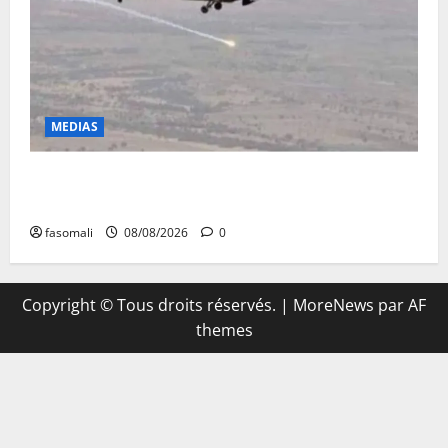
MEDIAS
Terrorisme : les FAMa enchaînent les frappes à
Boulkessi, Kidal et Tessalit
fasomali
08/08/2026
0
Copyright © Tous droits réservés.
|
MoreNews
par AF
themes