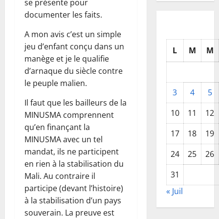
se présente pour
documenter les faits.
A mon avis c’est un simple
jeu d’enfant conçu dans un
L
M
M
manège et je le qualifie
d’arnaque du siècle contre
le peuple malien.
3
4
5
Il faut que les bailleurs de la
10
11
12
MINUSMA comprennent
qu’en finançant la
17
18
19
MINUSMA avec un tel
mandat, ils ne participent
24
25
26
en rien à la stabilisation du
31
Mali. Au contraire il
participe (devant l’histoire)
« Juil
à la stabilisation d’un pays
souverain. La preuve est