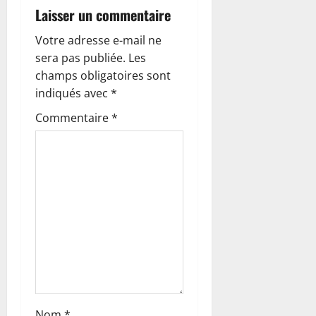
n
Laisser un commentaire
d
Votre adresse e-mail ne
’
sera pas publiée.
Les
champs obligatoires sont
a
indiqués avec
*
r
Commentaire
*
t
i
c
l
e
Nom
*