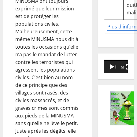
MINUSMA ont toujours
quitt
exprimé que leur mission
mali
est de protéger les
populations civiles.
Plus d'infor
Malheureusement, cette
même MINUSMA nous dit à
toutes les occasions qu’elle
n’a pas le mandat de lutter
contre les terroristes qui
Lecteur
00:00
58:18
agressent les populations
vidéo
civiles. C’est bien au nom
de ce principe que des
villages sont rasés, des
civiles massacrés, et de
graves crimes sont commis
aux pieds de la MINUSMA
sans qu’elle ne lève le petit.
Juste après les dégâts, elle