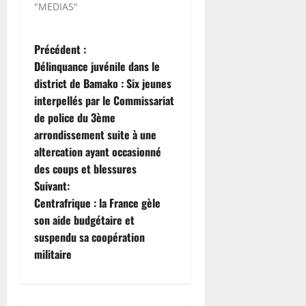
"MEDIAS"
N
Précédent :
Délinquance juvénile dans le
a
district de Bamako : Six jeunes
interpellés par le Commissariat
v
de police du 3ème
i
arrondissement suite à une
altercation ayant occasionné
g
des coups et blessures
Suivant:
a
Centrafrique : la France gèle
t
son aide budgétaire et
suspendu sa coopération
i
militaire
o