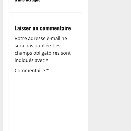
g
a
Laisser un commentaire
t
Votre adresse e-mail ne
i
sera pas publiée.
Les
o
champs obligatoires sont
indiqués avec
*
n
Commentaire
*
d
’
a
r
t