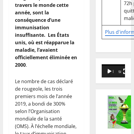
72h
travers le monde cette
quitt
année, sont la
mali
conséquence d’une
immunisation
Plus d'infor
insuffisante. Les États
unis, où est réapparue la
maladie, l’avaient
officiellement éliminée en
2000
.
Lecteur
00:00
58:18
vidéo
Le nombre de cas déclaré
de rougeole, les trois
premiers mois de l’année
2019, a bondi de 300%
selon l’Organisation
mondiale de la santé
(OMS). À l’échelle mondiale,
le taux d’immunisation