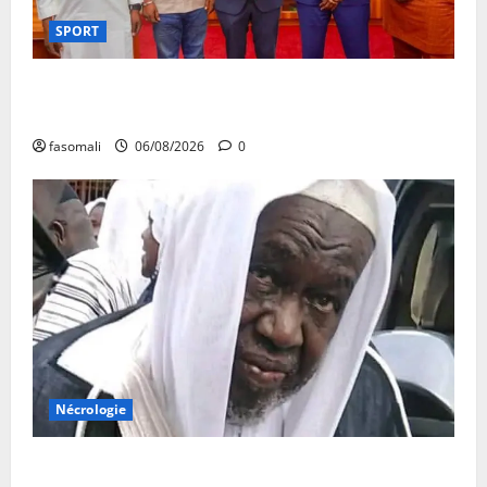
SPORT
FEMAFOOT : l’Ambassadeur du Royaume-Uni explore
des pistes de coopération
fasomali
06/08/2026
0
Nécrologie
Décès de Cheikh Yacouba Guindo : Vibrant hommage