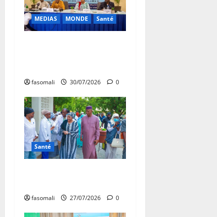
MEDIAS
MONDE
Santé
Santé : cap sur la Triple
Élimination des hépatites,
du VIH et de la syphilis
fasomali
30/07/2026
0
Santé
Mali : La santé à l’ère du
numérique
fasomali
27/07/2026
0