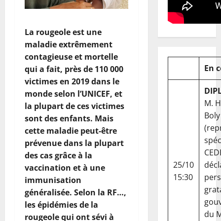
La rougeole est une
maladie extrêmement
contagieuse et mortelle
En 
qui a fait, près de 110 000
victimes en 2019 dans le
DIP
monde selon l’UNICEF, et
M. 
la plupart de ces victimes
Boly
sont des enfants. Mais
(rep
cette maladie peut-être
spéc
prévenue dans la plupart
CED
des cas grâce à la
25/10
décl
vaccination et à une
15:30
per
immunisation
grat
généralisée. Selon la RF…,
gou
les épidémies de la
du Ma
rougeole qui ont sévi à