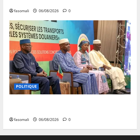
au fondateur de la Mosquée Malimag
fasomali
06/08/2026
0
POLITIQUE
Primature : Un dialogue pour débloquer le
commerce extérieur malien
fasomali
06/08/2026
0