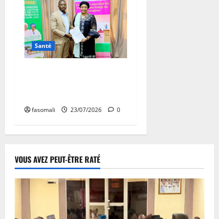
Santé
Mali : les reins malades
d’une jeunesse alarmée, la
SONEMA interpelle l’État
fasomali
23/07/2026
0
VOUS AVEZ PEUT-ÊTRE RATÉ