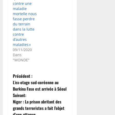
contre une
maladie
mortelle nous
fasse perdre
du terrain
dans la lutte
contre
d’autres
maladies »
09/11/2020
Dans
"MONDE"
N
Précédent :
L’ex-otage sud-coréenne au
a
Burkina Faso est arrivée à Séoul
Suivant:
v
Niger : La prison abritant des
i
grands terroristes a fait l’objet
d’une attaque