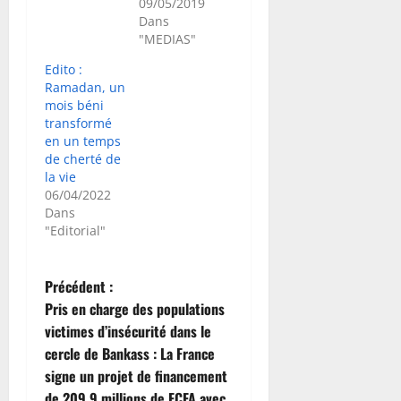
09/05/2019
Dans
"MEDIAS"
Edito :
Ramadan, un
mois béni
transformé
en un temps
de cherté de
la vie
06/04/2022
Dans
"Editorial"
N
Précédent :
Pris en charge des populations
a
victimes d’insécurité dans le
cercle de Bankass : La France
v
signe un projet de financement
de 209,9 millions de FCFA avec