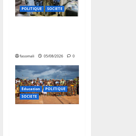
POLITIQUE
SOCIETE
San : le nouveau Directeur
régional de la police
nationale à l’écoute des
autorités communales
fasomali
05/08/2026
0
Education
POLITIQUE
SOCIETE
Vacances citoyennes : les
Pupilles de la Nation au
cœur d’une initiative
d’épanouissement