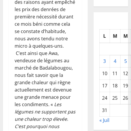
des raisons ayant empêché
les prix des denrées de
première nécessité durant
ce mois béni comme cela
se constate d’habitude,
L
M
M
nous avons tendu notre
micro à quelques-uns.
C’est ainsi que Awa,
vendeuse de légumes au
3
4
5
marché de Badalabougou,
10
11
12
nous fait savoir que la
grande chaleur qui règne
17
18
19
actuellement est devenue
une grande menace pour
24
25
26
les condiments. «
Les
31
légumes ne supportent pas
une chaleur trop élevée.
« Juil
C’est pourquoi nous