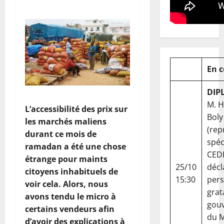
En 
DIP
M. 
L’accessibilité des prix sur
Boly
les marchés maliens
(rep
durant ce mois de
spéc
ramadan a été une chose
CED
étrange pour maints
25/10
décl
citoyens inhabituels de
15:30
per
voir cela. Alors, nous
grat
avons tendu le micro à
gou
certains vendeurs afin
du Ma
d’avoir des explications à