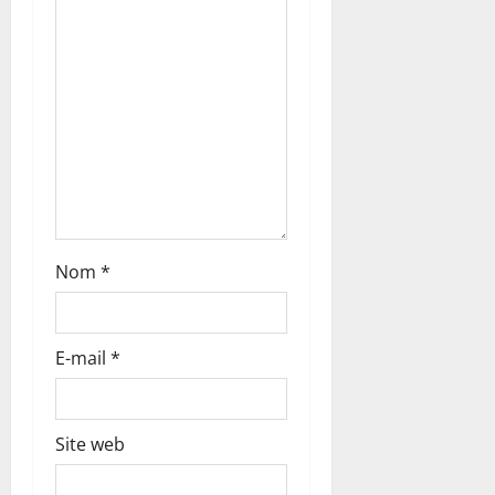
t
i
c
l
e
Nom
*
E-mail
*
Site web