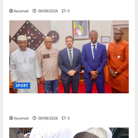
réceptionnés à Bamako en une semaine
fasomali
06/08/2026
0
SPORT
FEMAFOOT : l’Ambassadeur du Royaume-Uni explore
des pistes de coopération
fasomali
06/08/2026
0