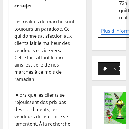
72h
ce sujet.
quitt
mali
Les réalités du marché sont
toujours un paradoxe. Ce
Plus d'infor
qui donne satisfaction aux
clients fait le malheur des
vendeurs et vice versa.
Cette loi, s’il faut le dire
ainsi est celle de nos
Lecteur
00:00
58:18
marchés à ce mois de
vidéo
ramadan.
Alors que les clients se
réjouissent des prix bas
des condiments, les
vendeurs de leur côté se
lamentent. À la recherche