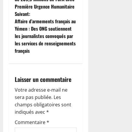
i
Première Urgence Humanitaire
g
Suivant:
Affaire d’armements français au
a
Yémen : Des ONG soutiennent
t
les journalistes convoqués par
les services de renseignements
i
français
o
n
Laisser un commentaire
d
Votre adresse e-mail ne
’
sera pas publiée.
Les
champs obligatoires sont
a
indiqués avec
*
r
Commentaire
*