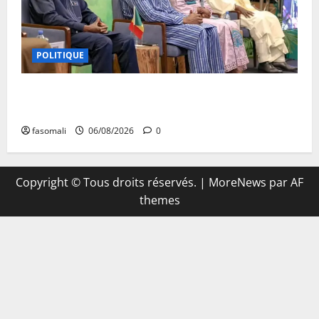
POLITIQUE
Primature : Un dialogue pour débloquer le
commerce extérieur malien
fasomali
06/08/2026
0
Copyright © Tous droits réservés.
|
MoreNews
par AF
themes