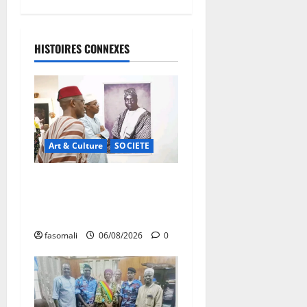
HISTOIRES CONNEXES
Art & Culture
SOCIETE
Musée national du Mali :
TƐGƐNƆ au service de la
valorisation du patrimoine
fasomali
06/08/2026
0