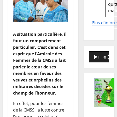
quitt
mali
Plus d'infor
A situation particulière, il
faut un comportement
particulier. C’est dans cet
esprit que l’Amicale des
Lecteur
00:00
58:18
Femmes de la CMSS a fait
vidéo
parler le cœur de ses
membres en faveur des
veuves et orphelins des
militaires décédés sur le
champ de l’honneur.
En effet, pour les femmes
de la CMSS, la lutte contre
l’exclusion, la solidarité