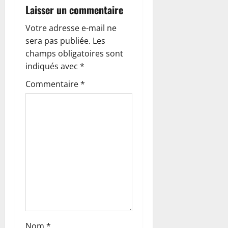
t
Laisser un commentaire
i
Votre adresse e-mail ne
o
sera pas publiée.
Les
champs obligatoires sont
n
indiqués avec
*
d
Commentaire
*
’
a
r
t
i
c
Nom
*