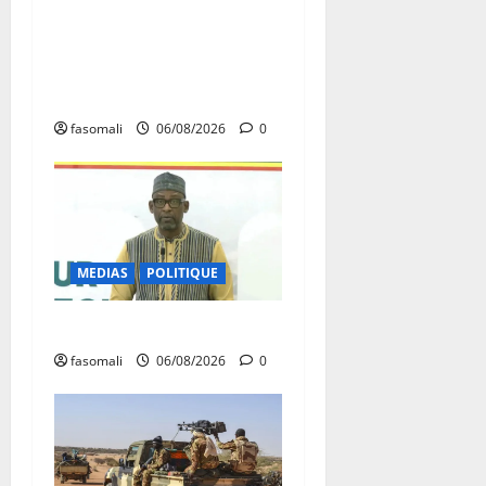
Hydrocarbures : plus de
32,5 millions de litres
réceptionnés à Bamako en
une semaine
fasomali
06/08/2026
0
MEDIAS
POLITIQUE
Diplomatie : calme précaire
fasomali
06/08/2026
0