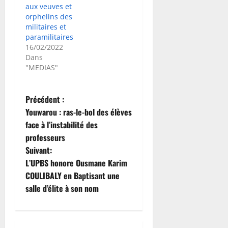
aux veuves et
orphelins des
militaires et
paramilitaires
16/02/2022
Dans
"MEDIAS"
N
Précédent :
Youwarou : ras-le-bol des élèves
a
face à l’instabilité des
professeurs
v
Suivant:
i
L’UPBS honore Ousmane Karim
COULIBALY en Baptisant une
g
salle d’élite à son nom
a