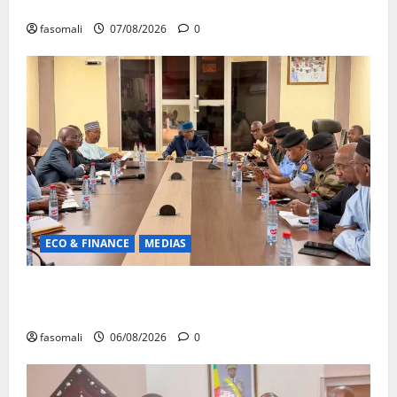
Monde éducatif : décès de Adama Fomba
fasomali
07/08/2026
0
ECO & FINANCE
MEDIAS
Hydrocarbures : plus de 32,5 millions de litres
réceptionnés à Bamako en une semaine
fasomali
06/08/2026
0