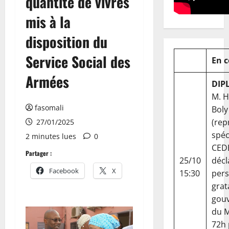
quantité de vivres
mis à la
disposition du
Service Social des
En 
Armées
DIP
M. 
fasomali
Boly
(rep
27/01/2025
spéc
2 minutes lues
0
CED
Partager :
25/10
décl
Facebook
X
15:30
per
grat
gou
du Ma
72h