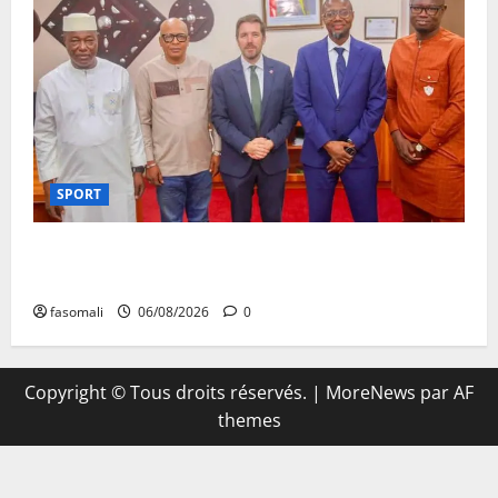
SPORT
FEMAFOOT : l’Ambassadeur du Royaume-Uni explore
des pistes de coopération
fasomali
06/08/2026
0
Copyright © Tous droits réservés.
|
MoreNews
par AF
themes