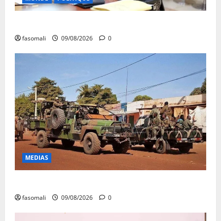
Algérie-Mali : Abdoulaye Maïga invité à Alger
fasomali
09/08/2026
0
MEDIAS
Dougoukoloko : Les FAMa frappent quatre zones
fasomali
09/08/2026
0