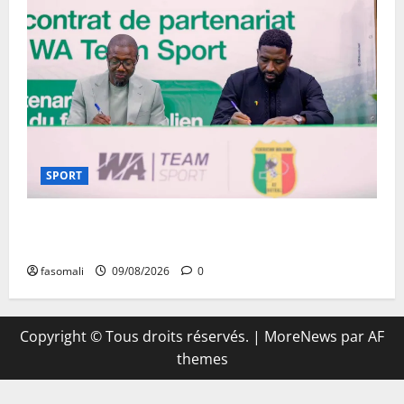
SPORT
Aigles/Equipementier : WA Team Sport entre dans
l’histoire du football malien
fasomali
09/08/2026
0
Copyright © Tous droits réservés.
|
MoreNews
par AF
themes