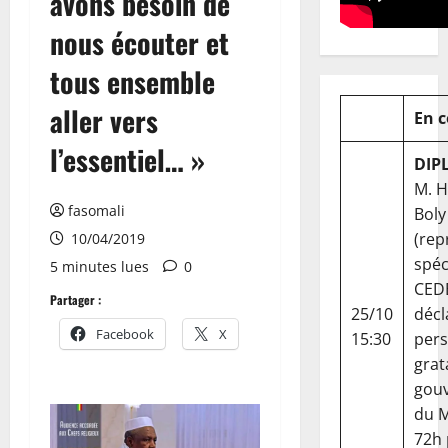
avons besoin de
nous écouter et
tous ensemble
aller vers
En 
l’essentiel… »
DIP
M. 
fasomali
Boly
(rep
10/04/2019
spéc
5 minutes lues
0
CED
Partager :
25/10
décl
Facebook
X
15:30
per
grat
gou
du Ma
72h