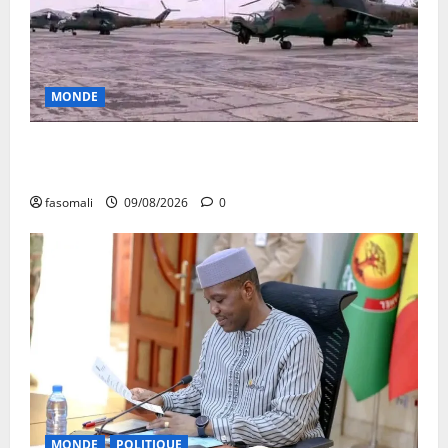
MONDE
Sahel : Alger aux chevets de Niamey avec 4
hélicoptères
fasomali
09/08/2026
0
MONDE
POLITIQUE