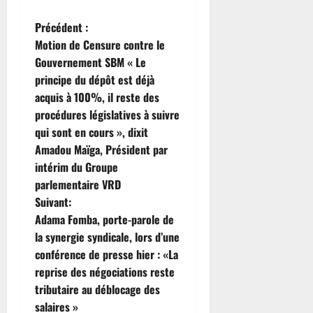
N
Précédent :
Motion de Censure contre le
a
Gouvernement SBM « Le
principe du dépôt est déjà
v
acquis à 100%, il reste des
i
procédures législatives à suivre
qui sont en cours », dixit
g
Amadou Maïga, Président par
intérim du Groupe
a
parlementaire VRD
t
Suivant:
Adama Fomba, porte-parole de
i
la synergie syndicale, lors d’une
conférence de presse hier : «La
o
reprise des négociations reste
n
tributaire au déblocage des
salaires »