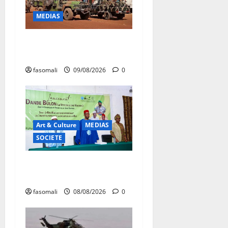
MEDIAS
Dougoukoloko : Les FAMa
frappent quatre zones
fasomali
09/08/2026
0
Art & Culture
MEDIAS
SOCIETE
Danbé Bulon : La voix des
ancêtres
fasomali
08/08/2026
0