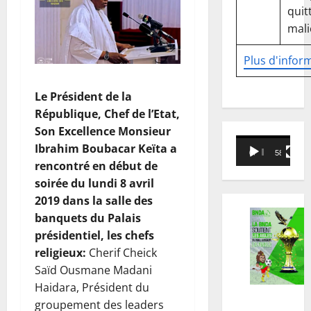
quitt
mali
Plus d'infor
Le Président de la
République, Chef de l’Etat,
Son Excellence Monsieur
Lecteur
Ibrahim Boubacar Keïta a
00:00
58:18
vidéo
rencontré en début de
soirée du lundi 8 avril
2019 dans la salle des
banquets du Palais
présidentiel, les chefs
religieux:
Cherif Cheick
Saïd Ousmane Madani
Haidara, Président du
groupement des leaders