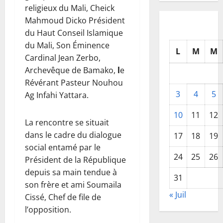
religieux du Mali, Cheick
Mahmoud Dicko Président
du Haut Conseil Islamique
du Mali, Son Éminence
L
M
M
Cardinal Jean Zerbo,
Archevêque de Bamako,
l
e
Révérant Pasteur Nouhou
3
4
5
Ag Infahi Yattara.
10
11
12
La rencontre se situait
dans le cadre du dialogue
17
18
19
social entamé par le
24
25
26
Président de la République
depuis sa main tendue à
31
son frère et ami Soumaila
« Juil
Cissé, Chef de file de
l’opposition.