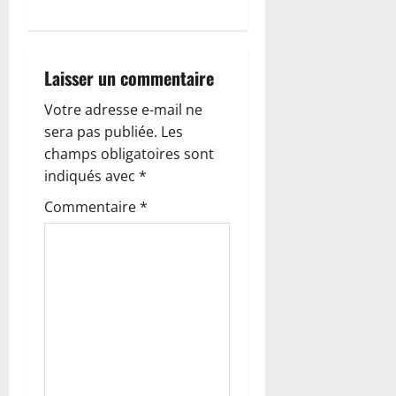
d
’
Laisser un commentaire
a
Votre adresse e-mail ne
r
sera pas publiée.
Les
champs obligatoires sont
t
indiqués avec
*
i
Commentaire
*
c
l
e