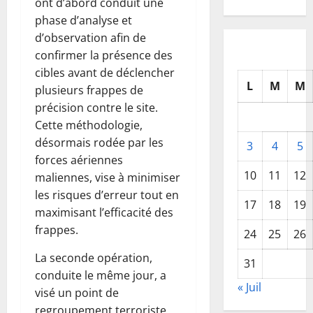
ont d’abord conduit une
phase d’analyse et
d’observation afin de
confirmer la présence des
cibles avant de déclencher
L
M
M
plusieurs frappes de
précision contre le site.
Cette méthodologie,
désormais rodée par les
3
4
5
forces aériennes
10
11
12
maliennes, vise à minimiser
les risques d’erreur tout en
17
18
19
maximisant l’efficacité des
frappes.
24
25
26
La seconde opération,
31
conduite le même jour, a
« Juil
visé un point de
regroupement terroriste