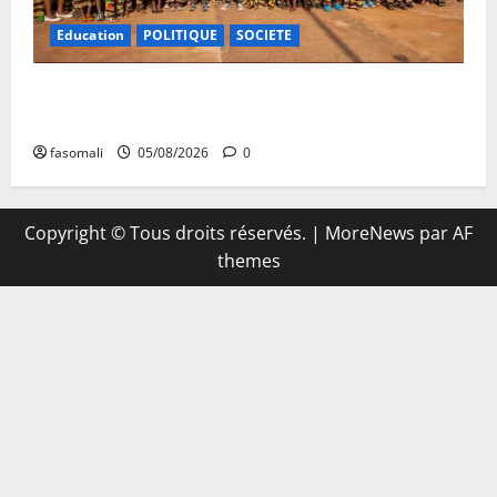
Education
POLITIQUE
SOCIETE
Vacances citoyennes : les Pupilles de la Nation au
cœur d’une initiative d’épanouissement
fasomali
05/08/2026
0
Copyright © Tous droits réservés.
|
MoreNews
par AF
themes