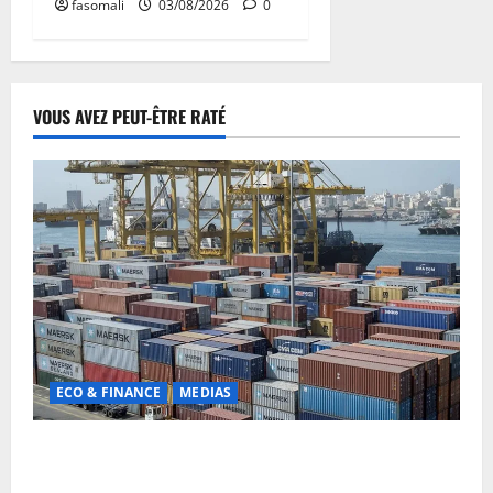
fasomali
03/08/2026
0
VOUS AVEZ PEUT-ÊTRE RATÉ
ECO & FINANCE
MEDIAS
Chaîne d’approvisionnement menacée : Le CMC tire
la sonnette d’alarme