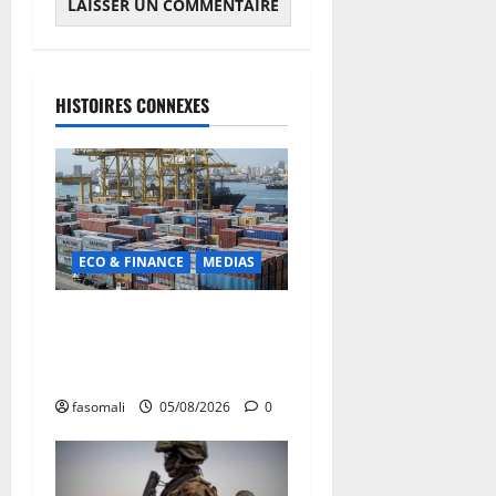
HISTOIRES CONNEXES
ECO & FINANCE
MEDIAS
Chaîne d’approvisionnement
menacée : Le CMC tire la
sonnette d’alarme
fasomali
05/08/2026
0