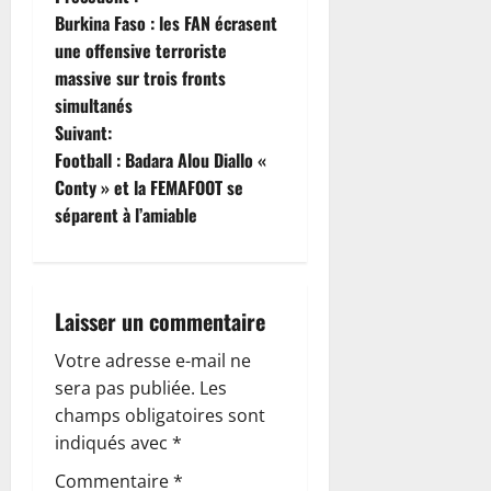
N
Burkina Faso : les FAN écrasent
a
une offensive terroriste
massive sur trois fronts
v
simultanés
i
Suivant:
Football : Badara Alou Diallo «
g
Conty » et la FEMAFOOT se
séparent à l’amiable
a
t
i
Laisser un commentaire
o
Votre adresse e-mail ne
sera pas publiée.
Les
n
champs obligatoires sont
indiqués avec
*
d
Commentaire
*