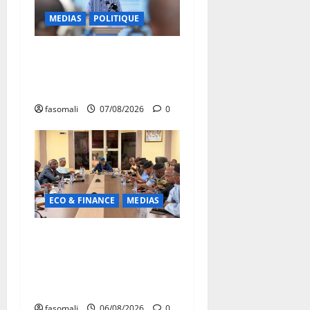
MEDIAS
POLITIQUE
Mali : Le bilan de cinq
années de Transition sous le
signe de la « refondation »
fasomali
07/08/2026
0
ECO & FINANCE
MEDIAS
Hydrocarbures : plus de
32,5 millions de litres
réceptionnés à Bamako en
une semaine
fasomali
06/08/2026
0