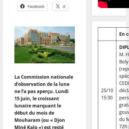
Facebook
X
En 
DIP
M. 
Boly
(rep
spéc
‎La Commission nationale
CED
d’observation de la lune
25/10
décl
ne l’a pas aperçu. Lundi
15:30
per
15 juin, le croissant
grat
lunaire marquant le
gou
début du mois de
du Ma
Mouharam (ou « Djon
72h
Miné Kalo ») est resté