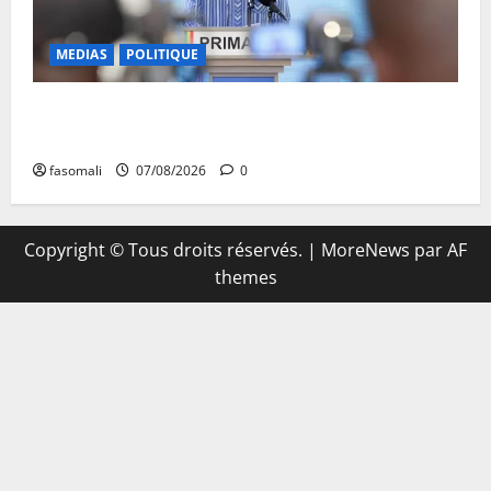
MEDIAS
POLITIQUE
Mali : Le bilan de cinq années de Transition sous le
signe de la « refondation »
fasomali
07/08/2026
0
Copyright © Tous droits réservés.
|
MoreNews
par AF
themes