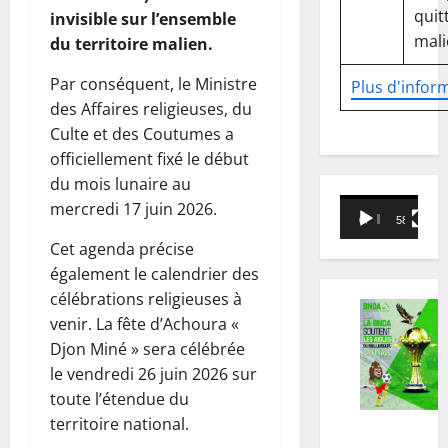
quitt
invisible sur l’ensemble
mali
du territoire malien.
‎Par conséquent, le Ministre
Plus d'infor
des Affaires religieuses, du
Culte et des Coutumes a
officiellement fixé le début
du mois lunaire au
Lecteur
mercredi 17 juin 2026.
00:00
58:18
vidéo
‎Cet agenda précise
également le calendrier des
célébrations religieuses à
venir. La fête d’Achoura «
Djon Miné » sera célébrée
le vendredi 26 juin 2026 sur
toute l’étendue du
territoire national.