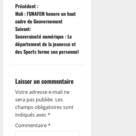
N
Précédent :
Mali : l’UNAFEM honore un haut
a
cadre du Gouvernement
Suivant:
v
Souveraineté numérique : Le
i
département de la jeunesse et
des Sports forme son personnel
g
a
Laisser un commentaire
t
Votre adresse e-mail ne
i
sera pas publiée.
Les
o
champs obligatoires sont
indiqués avec
*
n
Commentaire
*
d