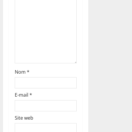
’
a
r
t
i
c
Nom
*
l
E-mail
*
e
Site web