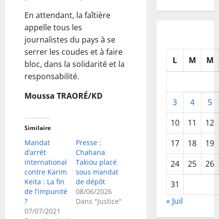
En attendant, la faîtière
appelle tous les
journalistes du pays à se
serrer les coudes et à faire
L
M
M
bloc, dans la solidarité et la
responsabilité.
Moussa TRAORÉ/KD
3
4
5
10
11
12
Similaire
Mandat
Presse :
17
18
19
d’arrêt
Chahana
international
Takiou placé
24
25
26
contre Karim
sous mandat
Keita : La fin
de dépôt
31
de l’impunité
08/06/2026
« Juil
?
Dans "Justice"
07/07/2021