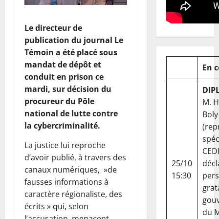
Le directeur de
publication du journal Le
Témoin a été placé sous
mandat de dépôt et
En 
conduit en prison ce
mardi, sur décision du
DIP
procureur du Pôle
M. 
national de lutte contre
Boly
la cybercriminalité.
(rep
spéc
La justice lui reproche
CED
d’avoir publié, à travers des
25/10
décl
canaux numériques, »de
15:30
per
fausses informations à
grat
caractère régionaliste, des
gou
écrits » qui, selon
du Ma
l’accusation, menacent