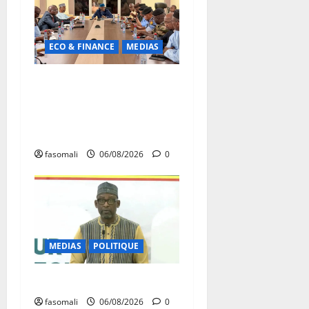
ECO & FINANCE
MEDIAS
Hydrocarbures : plus de
32,5 millions de litres
réceptionnés à Bamako en
une semaine
fasomali
06/08/2026
0
MEDIAS
POLITIQUE
Diplomatie : calme précaire
fasomali
06/08/2026
0