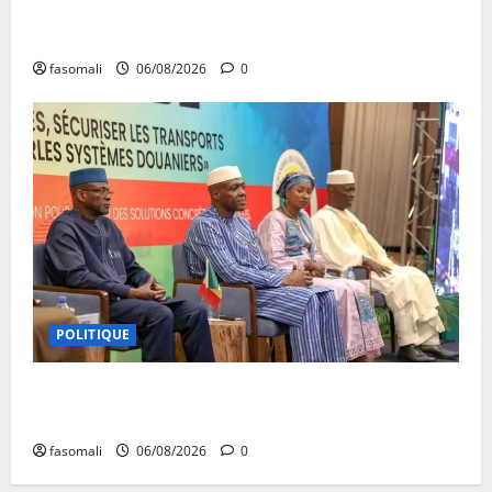
Décès de Cheikh Yacouba Guindo : Vibrant hommage
au fondateur de la Mosquée Malimag
fasomali
06/08/2026
0
POLITIQUE
Primature : Un dialogue pour débloquer le
commerce extérieur malien
fasomali
06/08/2026
0