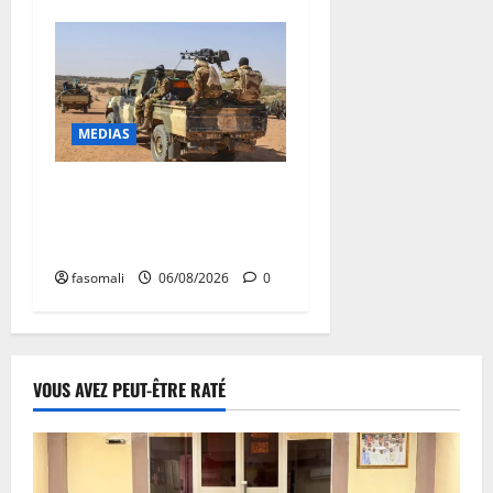
MEDIAS
Tessalit et Tabrichat : La
coalition JNIM/FLA mise en
déroute
fasomali
06/08/2026
0
VOUS AVEZ PEUT-ÊTRE RATÉ