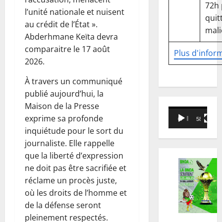
72h
l’unité nationale et nuisent
quitt
au crédit de l’État ».
mali
Abderhmane Keïta devra
comparaitre le 17 août
Plus d'infor
2026.
À travers un communiqué
publié aujourd’hui, la
Maison de la Presse
Lecteur
exprime sa profonde
00:00
58:18
vidéo
inquiétude pour le sort du
journaliste. Elle rappelle
que la liberté d’expression
ne doit pas être sacrifiée et
réclame un procès juste,
où les droits de l’homme et
de la défense seront
pleinement respectés.