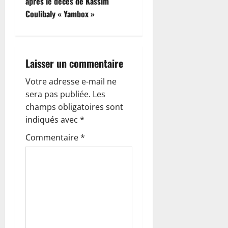
après le décès de Kassim
g
Coulibaly « Yambox »
a
t
Laisser un commentaire
i
Votre adresse e-mail ne
o
sera pas publiée.
Les
champs obligatoires sont
n
indiqués avec
*
d
Commentaire
*
’
a
r
t