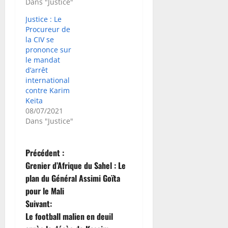
Dans "Justice"
Justice : Le
Procureur de
la CIV se
prononce sur
le mandat
d’arrêt
international
contre Karim
Keita
08/07/2021
Dans "Justice"
N
Précédent :
Grenier d’Afrique du Sahel : Le
a
plan du Général Assimi Goïta
pour le Mali
v
Suivant:
i
Le football malien en deuil