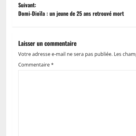
a
Suivant:
v
Domi-Dioïla : un jeune de 25 ans retrouvé mort
i
g
Laisser un commentaire
a
Votre adresse e-mail ne sera pas publiée.
Les champ
t
Commentaire
*
i
o
n
d
’