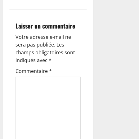
t
i
Laisser un commentaire
o
Votre adresse e-mail ne
n
sera pas publiée.
Les
champs obligatoires sont
d
indiqués avec
*
’
Commentaire
*
a
r
t
i
c