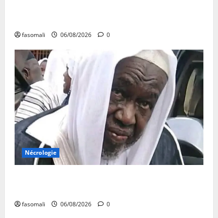
FEMAFOOT : l’Ambassadeur du Royaume-Uni explore
des pistes de coopération
fasomali
06/08/2026
0
Nécrologie
Décès de Cheikh Yacouba Guindo : Vibrant hommage
au fondateur de la Mosquée Malimag
fasomali
06/08/2026
0