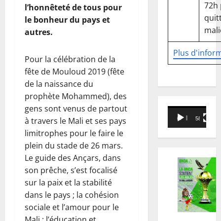
72h
l’honnêteté de tous pour
quitt
le bonheur du pays et
mali
autres.
Plus d'infor
Pour la célébration de la
fête de Mouloud 2019 (fête
de la naissance du
prophète Mohammed), des
gens sont venus de partout
Lecteur
à travers le Mali et ses pays
00:00
58:18
vidéo
limitrophes pour le faire le
plein du stade de 26 mars.
Le guide des Ançars, dans
son prêche, s’est focalisé
sur la paix et la stabilité
dans le pays ; la cohésion
sociale et l’amour pour le
Mali ; l’éducation et