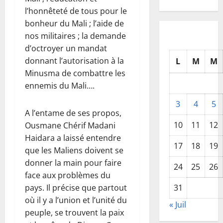
l’honnêteté de tous pour le
bonheur du Mali ; l’aide de
nos militaires ; la demande
d’octroyer un mandat
donnant l’autorisation à la
L
M
M
Minusma de combattre les
ennemis du Mali….
3
4
5
A l’entame de ses propos,
10
11
12
Ousmane Chérif Madani
Haidara a laissé entendre
17
18
19
que les Maliens doivent se
donner la main pour faire
24
25
26
face aux problèmes du
pays. Il précise que partout
31
où il y a l’union et l’unité du
« Juil
peuple, se trouvent la paix