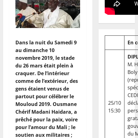
Dans la nuit du Samedi 9
En 
au dimanche 10
DIP
novembre 2019, le stade
M. 
du 26 mars était plein à
Boly
craquer. De l’intérieur
(rep
comme de l’extérieur, des
spéc
gens étaient venus de
CED
partout pour célébrer le
25/10
décl
Mouloud 2019. Ousmane
15:30
per
Chérif Madani Haidara, a
grat
prêché pour la paix, voire
gou
pour l’amour du Mali ; le
du Ma
soutien aux militaires ;