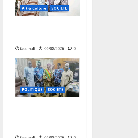
Art & Culture
SOCIETE
Musée national du Mali :
TƐGƐNƆ au service de la
valorisation du patrimoine
fasomali
06/08/2026
0
POLITIQUE
SOCIETE
San : le nouveau Directeur
régional de la police
nationale à l’écoute des
autorités communales
fasomali
05/08/2026
0