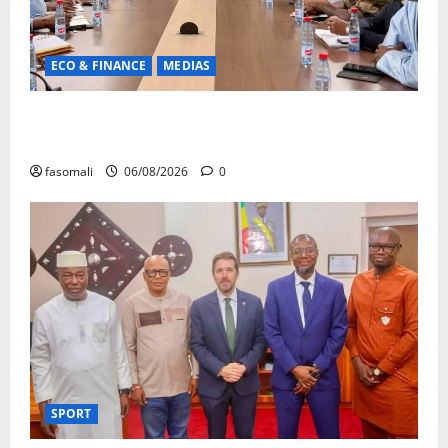
ECO & FINANCE
MEDIAS
Hydrocarbures : plus de 32,5 millions de litres
réceptionnés à Bamako en une semaine
fasomali
06/08/2026
0
SPORT