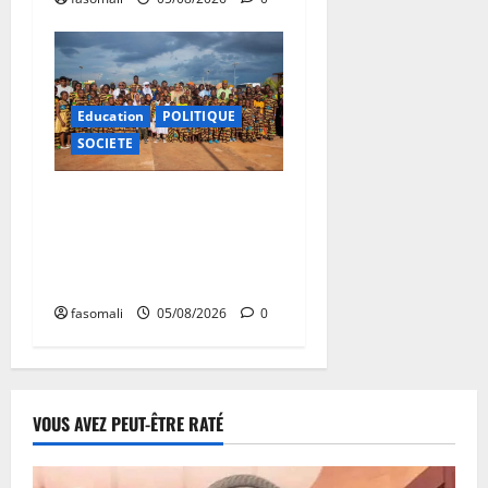
Education
POLITIQUE
SOCIETE
Vacances citoyennes : les
Pupilles de la Nation au
cœur d’une initiative
d’épanouissement
fasomali
05/08/2026
0
VOUS AVEZ PEUT-ÊTRE RATÉ