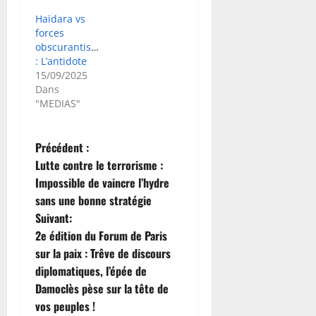
Haïdara vs
forces
obscurantistes
: L’antidote
15/09/2025
Dans
"MEDIAS"
N
Précédent :
Lutte contre le terrorisme :
a
Impossible de vaincre l’hydre
sans une bonne stratégie
v
Suivant:
i
2e édition du Forum de Paris
sur la paix : Trêve de discours
g
diplomatiques, l’épée de
Damoclès pèse sur la tête de
a
vos peuples !