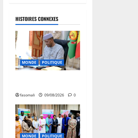
HISTOIRES CONNEXES
MONDE
POLITIQUE
Algérie-Mali : Abdoulaye
Maïga invité à Alger
fasomali
09/08/2026
0
MONDE
POLITIQUE