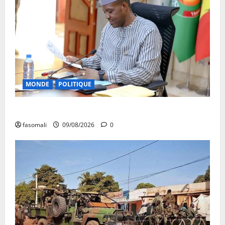
MONDE
POLITIQUE
Algérie-Mali : Abdoulaye Maïga invité à Alger
fasomali
09/08/2026
0