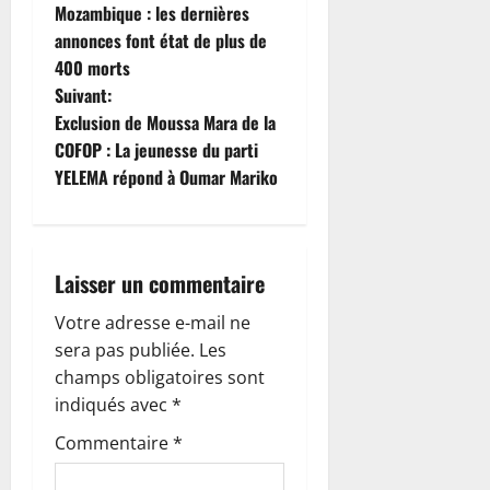
a
Mozambique : les dernières
annonces font état de plus de
v
400 morts
i
Suivant:
Exclusion de Moussa Mara de la
g
COFOP : La jeunesse du parti
YELEMA répond à Oumar Mariko
a
t
i
Laisser un commentaire
o
Votre adresse e-mail ne
sera pas publiée.
Les
n
champs obligatoires sont
indiqués avec
*
d
Commentaire
*
’