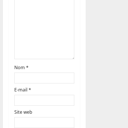
a
r
t
i
c
l
Nom
*
e
E-mail
*
Site web