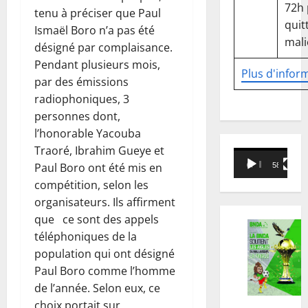
72h
tenu à préciser que Paul
quitt
Ismaël Boro n’a pas été
mali
désigné par complaisance.
Pendant plusieurs mois,
Plus d'infor
par des émissions
radiophoniques, 3
personnes dont,
l’honorable Yacouba
Traoré, Ibrahim Gueye et
Lecteur
Paul Boro ont été mis en
00:00
58:18
vidéo
compétition, selon les
organisateurs. Ils affirment
que ce sont des appels
téléphoniques de la
population qui ont désigné
Paul Boro comme l’homme
de l’année. Selon eux, ce
choix portait sur