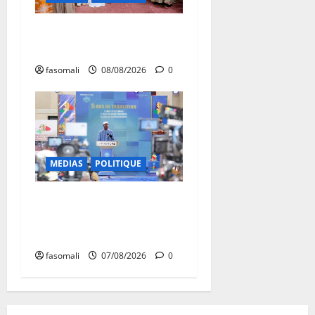
Forum de Ouagadougou : Le
Mali y sera représenté
fasomali
08/08/2026
0
MEDIAS
POLITIQUE
Mali : après cinq ans de
Transition, place au
développement
fasomali
07/08/2026
0