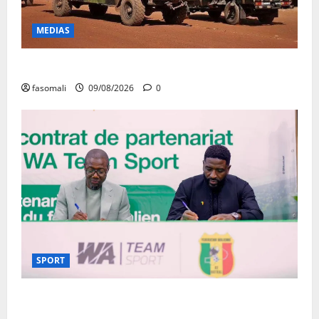
MEDIAS
Dougoukoloko : Les FAMa frappent quatre zones
fasomali
09/08/2026
0
SPORT
Aigles/Equipementier : WA Team Sport entre dans
l’histoire du football malien