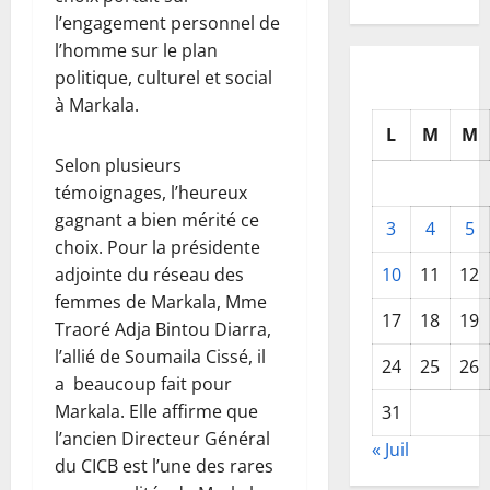
l’engagement personnel de
l’homme sur le plan
politique, culturel et social
à Markala.
L
M
M
Selon plusieurs
témoignages, l’heureux
gagnant a bien mérité ce
3
4
5
choix. Pour la présidente
10
11
12
adjointe du réseau des
femmes de Markala, Mme
17
18
19
Traoré Adja Bintou Diarra,
l’allié de Soumaila Cissé, il
24
25
26
a beaucoup fait pour
Markala. Elle affirme que
31
l’ancien Directeur Général
« Juil
du CICB est l’une des rares