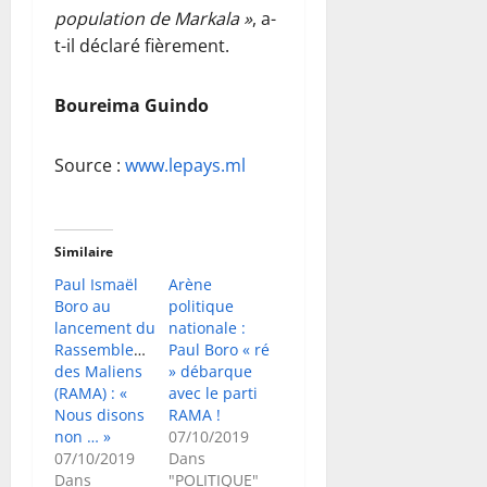
population de Markala »
, a-
t-il déclaré fièrement.
Boureima Guindo
Source :
www.lepays.ml
Similaire
Paul Ismaël
Arène
Boro au
politique
lancement du
nationale :
Rassemblement
Paul Boro « ré
des Maliens
» débarque
(RAMA) : «
avec le parti
Nous disons
RAMA !
non … »
07/10/2019
07/10/2019
Dans
Dans
"POLITIQUE"