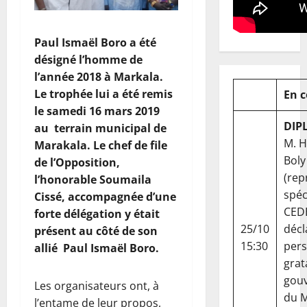
Paul Ismaël Boro a été
désigné l’homme de
l’année 2018 à Markala.
Le trophée lui a été remis
En 
le samedi 16 mars 2019
DIP
au terrain municipal de
M. 
Marakala. Le chef de file
Boly
de l’Opposition,
(rep
l’honorable Soumaila
spéc
Cissé, accompagnée d’une
CED
forte délégation y était
25/10
décl
présent au côté de son
15:30
per
allié Paul Ismaël Boro.
grat
gou
Les organisateurs ont, à
du Ma
l’entame de leur propos,