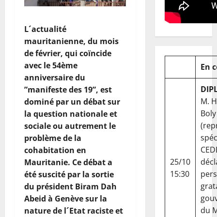
L´actualité
mauritanienne, du mois
de février, qui coïncide
avec le 54ème
En 
anniversaire du
DIP
”manifeste des 19”, est
M. 
dominé par un débat sur
Boly
la question nationale et
(rep
sociale ou autrement le
spéc
problème de la
CED
cohabitation en
25/10
décl
Mauritanie. Ce débat a
15:30
per
été suscité par la sortie
grat
du président Biram Dah
gou
Abeid à Genève sur la
du Ma
nature de l´Etat raciste et