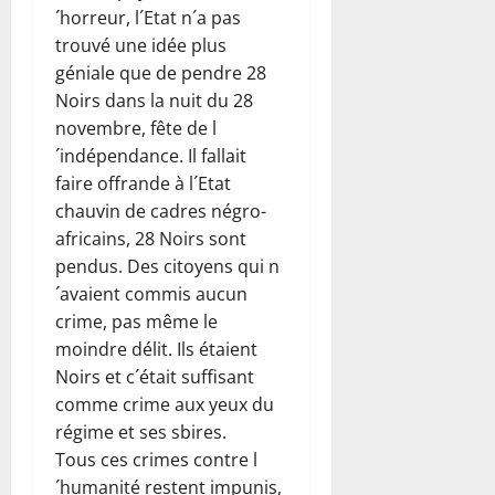
´horreur, l´Etat n´a pas
trouvé une idée plus
géniale que de pendre 28
Noirs dans la nuit du 28
novembre, fête de l
´indépendance. Il fallait
faire offrande à l´Etat
chauvin de cadres négro-
africains, 28 Noirs sont
pendus. Des citoyens qui n
´avaient commis aucun
crime, pas même le
moindre délit. Ils étaient
Noirs et c´était suffisant
comme crime aux yeux du
régime et ses sbires.
Tous ces crimes contre l
´humanité restent impunis,