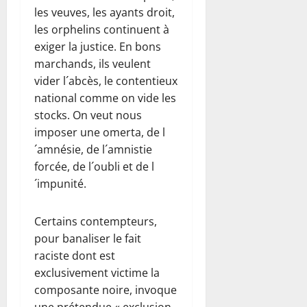
les veuves, les ayants droit,
les orphelins continuent à
exiger la justice. En bons
marchands, ils veulent
vider l´abcès, le contentieux
national comme on vide les
stocks. On veut nous
imposer une omerta, de l
´amnésie, de l´amnistie
forcée, de l´oubli et de l
´impunité.
Certains contempteurs,
pour banaliser le fait
raciste dont est
exclusivement victime la
composante noire, invoque
une prétendue « exclusion