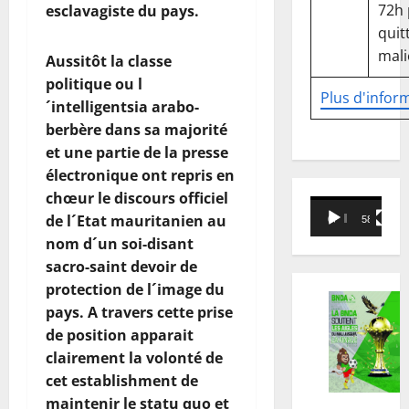
72h
esclavagiste du pays.
quitt
mali
Aussitôt la classe
politique ou l
Plus d'infor
´intelligentsia arabo-
berbère dans sa majorité
et une partie de la presse
électronique ont repris en
chœur le discours officiel
Lecteur
de l´Etat mauritanien au
00:00
58:18
vidéo
nom d´un soi-disant
sacro-saint devoir de
protection de l´image du
pays. A travers cette prise
de position apparait
clairement la volonté de
cet establishment de
maintenir le statu quo et