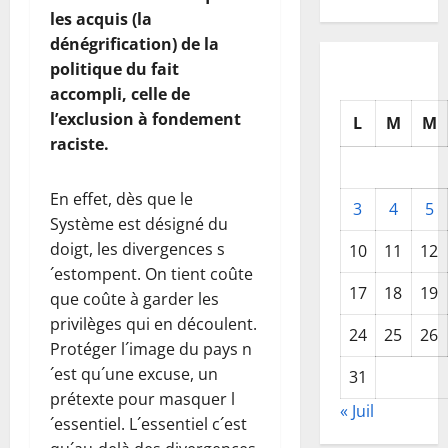
les acquis (la
dénégrification) de la
politique du fait
accompli, celle de
l’exclusion à fondement
L
M
M
raciste.
En effet, dès que le
3
4
5
Système est désigné du
doigt, les divergences s
10
11
12
´estompent. On tient coûte
17
18
19
que coûte à garder les
privilèges qui en découlent.
24
25
26
Protéger l´image du pays n
´est qu´une excuse, un
31
prétexte pour masquer l
« Juil
´essentiel. L´essentiel c´est