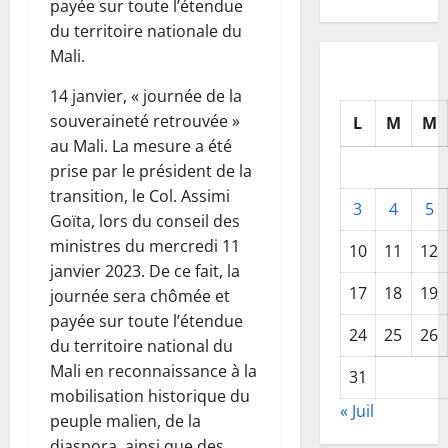
payée sur toute l’étendue
du territoire nationale du
Mali.
14 janvier, « journée de la
souveraineté retrouvée »
L
M
M
au Mali. La mesure a été
prise par le président de la
transition, le Col. Assimi
3
4
5
Goïta, lors du conseil des
ministres du mercredi 11
10
11
12
janvier 2023. De ce fait, la
17
18
19
journée sera chômée et
payée sur toute l’étendue
24
25
26
du territoire national du
Mali en reconnaissance à la
31
mobilisation historique du
« Juil
peuple malien, de la
diaspora, ainsi que des