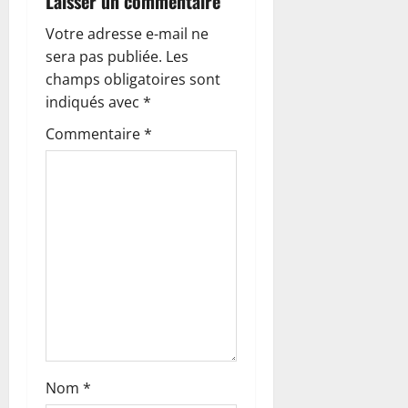
Laisser un commentaire
n
Votre adresse e-mail ne
sera pas publiée.
Les
d
champs obligatoires sont
’
indiqués avec
*
Commentaire
*
a
r
t
i
c
l
e
Nom
*