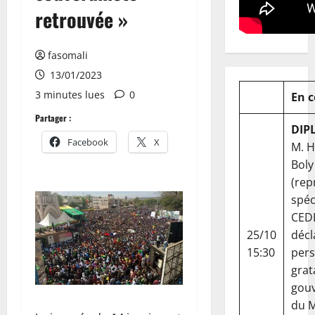
retrouvée »
fasomali
13/01/2023
3 minutes lues
0
En 
Partager :
DIP
Facebook
X
M. 
Boly
(rep
spéc
CED
25/10
décl
15:30
per
grat
gou
du Ma