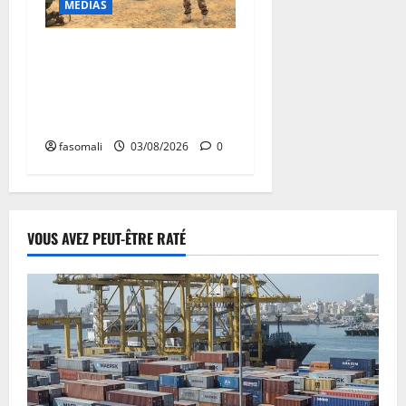
MEDIAS
Mali : les FAMa coupent une
route logistique terroriste
près de Tombouctou et
frappent la forêt de Fina
fasomali
03/08/2026
0
VOUS AVEZ PEUT-ÊTRE RATÉ