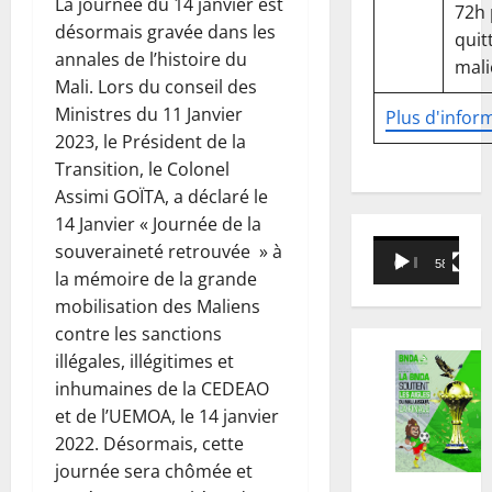
La journée du 14 janvier est
72h
désormais gravée dans les
quitt
annales de l’histoire du
mali
Mali. Lors du conseil des
Ministres du 11 Janvier
Plus d'infor
2023, le Président de la
Transition, le Colonel
Assimi GOÏTA, a déclaré le
14 Janvier « Journée de la
Lecteur
souveraineté retrouvée » à
00:00
58:18
vidéo
la mémoire de la grande
mobilisation des Maliens
contre les sanctions
illégales, illégitimes et
inhumaines de la CEDEAO
et de l’UEMOA, le 14 janvier
2022. Désormais, cette
journée sera chômée et