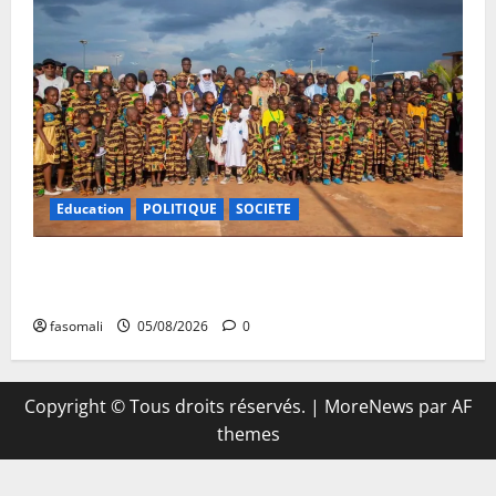
Education
POLITIQUE
SOCIETE
Vacances citoyennes : les Pupilles de la Nation au
cœur d’une initiative d’épanouissement
fasomali
05/08/2026
0
Copyright © Tous droits réservés.
|
MoreNews
par AF
themes