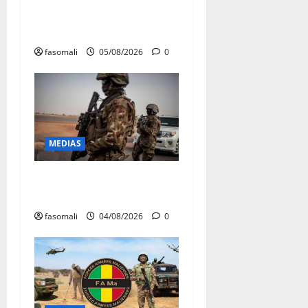
menacée : Le CMC tire la
sonnette d’alarme
fasomali
05/08/2026
0
MEDIAS
Mali : les FAMa frappent en
profondeur dans le nord
fasomali
04/08/2026
0