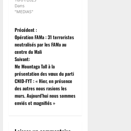
Dans
"MEDIAS"
N
Précédent :
Opération FAMa : 31 terroristes
a
neutralisés par les FAMa au
centre du Mali
v
Suivant:
i
Me Mountaga Tall à la
présentation des vœux du parti
g
CNID-FYT : « Hier, en présence
des autres nous rasions les
a
murs. Aujourd’hui nous sommes
t
enviés et magnifiés »
i
o