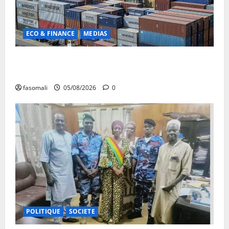
ECO & FINANCE
MEDIAS
Chaîne d’approvisionnement menacée : Le CMC tire
la sonnette d’alarme
fasomali
05/08/2026
0
POLITIQUE
SOCIETE