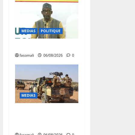
MEDIAS
POLITIQUE
Diplomatie : calme précaire
fasomali
06/08/2026
0
MEDIAS
Tessalit et Tabrichat : La
coalition JNIM/FLA mise en
déroute
fasomali
06/08/2026
0