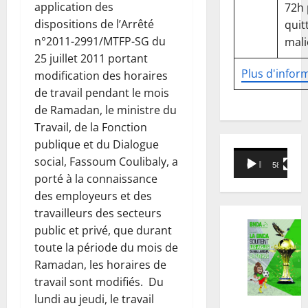
application des
72h
dispositions de l’Arrêté
quitt
n°2011-2991/MTFP-SG du
mali
25 juillet 2011 portant
Plus d'infor
modification des horaires
de travail pendant le mois
de Ramadan, le ministre du
Travail, de la Fonction
publique et du Dialogue
Lecteur
social, Fassoum Coulibaly, a
00:00
58:18
vidéo
porté à la connaissance
des employeurs et des
travailleurs des secteurs
public et privé, que durant
toute la période du mois de
Ramadan, les horaires de
travail sont modifiés. Du
lundi au jeudi, le travail