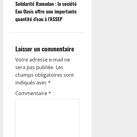
v
Solidarité Ramadan : la société
i
Eau Oasis offre une importante
quantité d’eau à l’ASSEP
g
a
Laisser un commentaire
t
Votre adresse e-mail ne
i
sera pas publiée.
Les
o
champs obligatoires sont
indiqués avec
*
n
Commentaire
*
d
’
a