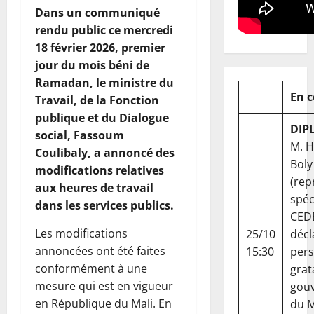
Dans un communiqué
rendu public ce mercredi
18 février 2026, premier
jour du mois béni de
Ramadan, le ministre du
En 
Travail, de la Fonction
publique et du Dialogue
DIP
social, Fassoum
M. 
Coulibaly, a annoncé des
Boly
modifications relatives
(rep
aux heures de travail
spéc
dans les services publics.
CED
Les modifications
25/10
décl
annoncées ont été faites
15:30
per
conformément à une
grat
mesure qui est en vigueur
gou
en République du Mali. En
du Ma