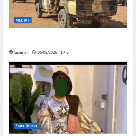
MEDIAS
Tessalit et Tabrichat : La coalition JNIM/FLA mise en
déroute
fasomali
06/08/2026
0
Faits Divers