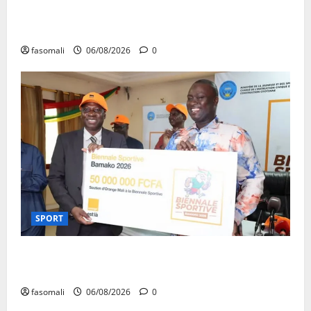
Kalaban-Coro : ‘’ZA’’ tuée puis découpée par son
mari
fasomali
06/08/2026
0
SPORT
Retour de la biennale sportive : Orange Mali apporte
un soutien de 50 millions FCFA
fasomali
06/08/2026
0