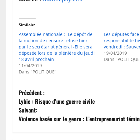
Similaire
Assemblée nationale : -Le dépôt de
Les députés face
la motion de censure refusé hier
responsabilité hi
par le secrétariat général -Elle sera
vendredi : Sauver
déposée lors de la plénière du jeudi
19/04/2019
18 avril prochain
Dans "POLITIQUE
11/04/2019
Dans "POLITIQUE"
N
Précédent :
Lybie : Risque d’une guerre civile
a
Suivant:
v
Violence basée sur le genre : L’entrepreneuriat fémin
i