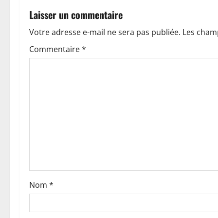
g
Laisser un commentaire
a
Votre adresse e-mail ne sera pas publiée.
Les champ
t
Commentaire
*
i
o
n
d
’
a
Nom
*
r
t