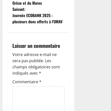
v
Grèce et du Maroc
i
Suivant:
Journée ECOBANK 2025 :
g
plusieurs dons offerts à l’UMAV
a
t
Laisser un commentaire
i
Votre adresse e-mail ne
o
sera pas publiée.
Les
champs obligatoires sont
n
indiqués avec
*
d
Commentaire
*
’
a