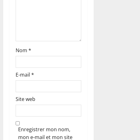
r
t
i
c
Nom
*
l
e
E-mail
*
Site web
Enregistrer mon nom,
mon e-mail et mon site