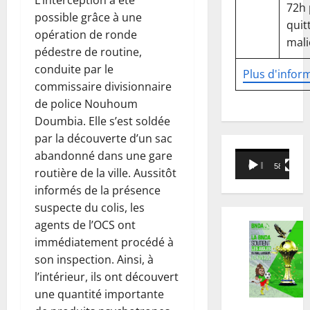
72h
possible grâce à une
quitt
opération de ronde
mali
pédestre de routine,
conduite par le
Plus d'infor
commissaire divisionnaire
de police Nouhoum
Doumbia. Elle s’est soldée
par la découverte d’un sac
abandonné dans une gare
Lecteur
00:00
58:18
routière de la ville. Aussitôt
vidéo
informés de la présence
suspecte du colis, les
agents de l’OCS ont
immédiatement procédé à
son inspection. Ainsi, à
l’intérieur, ils ont découvert
une quantité importante