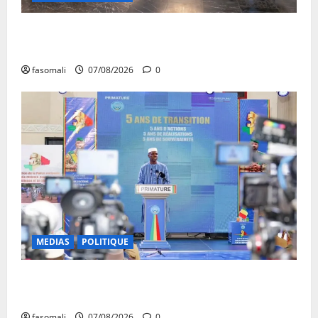
Communique du conseil des ministres du vendredi 7
aout 2026 CM N°2026-31/SGG
fasomali
07/08/2026
0
MEDIAS
POLITIQUE
Mali : après cinq ans de Transition, place au
développement
fasomali
07/08/2026
0