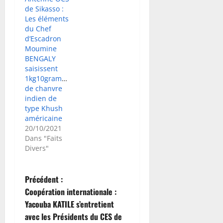
de Sikasso :
Les éléments
du Chef
d’Escadron
Moumine
BENGALY
saisissent
1kg10grammes
de chanvre
indien de
type Khush
américaine
20/10/2021
Dans "Faits
Divers"
N
Précédent :
Coopération internationale :
a
Yacouba KATILE s’entretient
avec les Présidents du CES de