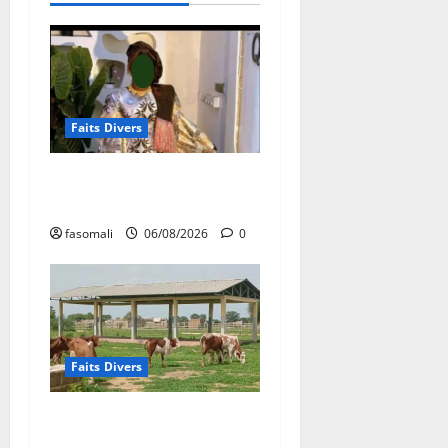
Faits Divers
Kalaban-Coro : ‘’ZA’’ tuée
puis découpée par son mari
fasomali
06/08/2026
0
Faits Divers
Diboli : Un réseau présumé
de vol et revente du batail