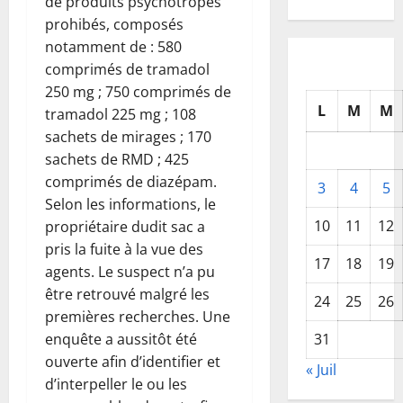
de produits psychotropes
prohibés, composés
notamment de : 580
comprimés de tramadol
250 mg ; 750 comprimés de
L
M
M
tramadol 225 mg ; 108
sachets de mirages ; 170
sachets de RMD ; 425
comprimés de diazépam.
3
4
5
Selon les informations, le
10
11
12
propriétaire dudit sac a
pris la fuite à la vue des
17
18
19
agents. Le suspect n’a pu
être retrouvé malgré les
24
25
26
premières recherches. Une
31
enquête a aussitôt été
ouverte afin d’identifier et
« Juil
d’interpeller le ou les