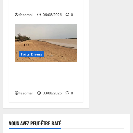
démantelé
fasomali
06/08/2026
0
Faits Divers
Niafunké : le corps ligoté
d’un trentenaire découvert
dans le fleuve Niger
fasomali
03/08/2026
0
VOUS AVEZ PEUT-ÊTRE RATÉ