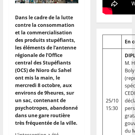
Dans le cadre de la lutte
contre la consommation
et la commercialisation
des produits stupéfiants,
En 
les éléments de l’antenne
régionale de l’Office
DIP
central des Stupéfiants
M. 
(OCS) de Nioro du Sahel
Boly
ont mis la main, le
(rep
mercredi 8 octobre, aux
spéc
environs de 9heures, sur
CED
un sac, contenant de
25/10
décl
psychotropes, abandonné
15:30
per
dans une gare routière
grat
très fréquentée de la ville.
gou
du Ma
L’interception a été