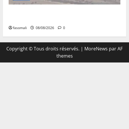
Terrorisme : les FAMa enchaînent les frappes à
Boulkessi, Kidal et Tessalit
fasomali
08/08/2026
0
Copyright © Tous droits réservés.
|
MoreNews
par AF
themes