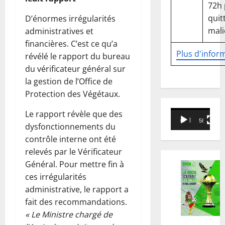
72h
quitt
D’énormes irrégularités
mali
administratives et
financières. C’est ce qu’a
Plus d'infor
révélé le rapport du bureau
du vérificateur général sur
la gestion de l’Office de
Protection des Végétaux.
Lecteur
Le rapport révèle que des
00:00
58:18
vidéo
dysfonctionnements du
contrôle interne ont été
relevés par le Vérificateur
Général. Pour mettre fin à
ces irrégularités
administrative, le rapport a
fait des recommandations.
« Le Ministre chargé de