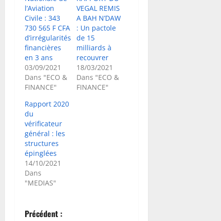
l’Aviation
VEGAL REMIS
Civile : 343
A BAH N’DAW
730 565 F CFA
: Un pactole
d’irrégularités
de 15
financières
milliards à
en 3 ans
recouvrer
03/09/2021
18/03/2021
Dans "ECO &
Dans "ECO &
FINANCE"
FINANCE"
Rapport 2020
du
vérificateur
général : les
structures
épinglées
14/10/2021
Dans
"MEDIAS"
N
Précédent :