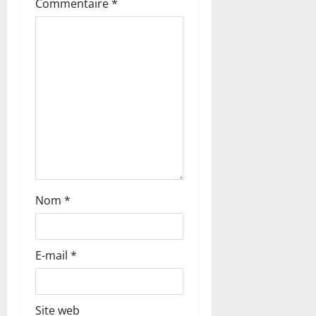
’
Commentaire
*
a
r
t
i
c
l
Nom
*
e
E-mail
*
Site web