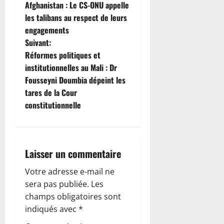
Afghanistan : Le CS-ONU appelle
a
les talibans au respect de leurs
engagements
v
Suivant:
i
Réformes politiques et
institutionnelles au Mali : Dr
g
Fousseyni Doumbia dépeint les
tares de la Cour
a
constitutionnelle
t
i
Laisser un commentaire
o
Votre adresse e-mail ne
n
sera pas publiée.
Les
champs obligatoires sont
d
indiqués avec
*