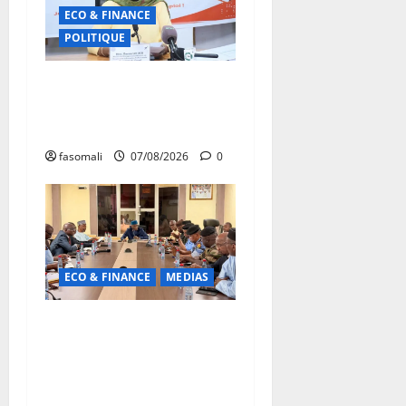
ECO & FINANCE
POLITIQUE
31ᵉ CA de l’APEJ :
Renforcement des actions
en faveur des jeunes
fasomali
07/08/2026
0
ECO & FINANCE
MEDIAS
Hydrocarbures : plus de
32,5 millions de litres
réceptionnés à Bamako en
une semaine