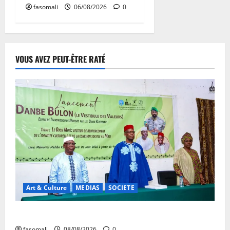
fasomali
06/08/2026
0
VOUS AVEZ PEUT-ÊTRE RATÉ
Art & Culture
MEDIAS
SOCIETE
Danbé Bulon : La voix des ancêtres
fasomali
08/08/2026
0