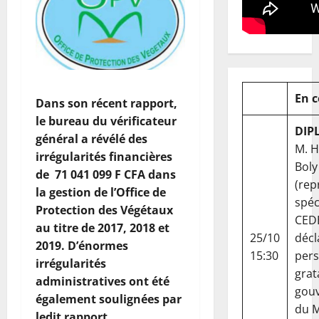
En 
Dans son récent rapport,
le bureau du vérificateur
DIP
général a révélé des
M. 
irrégularités financières
Boly
de 71 041 099 F CFA dans
(rep
la gestion de l’Office de
spéc
Protection des Végétaux
CED
au titre de 2017, 2018 et
25/10
décl
2019. D’énormes
15:30
per
irrégularités
grat
administratives ont été
gou
également soulignées par
du Ma
ledit rapport