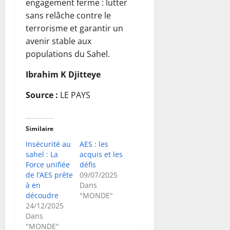
engagement ferme : lutter
sans relâche contre le
terrorisme et garantir un
avenir stable aux
populations du Sahel.
Ibrahim K Djitteye
Source :
LE PAYS
Similaire
Insécurité au
AES : les
sahel : La
acquis et les
Force unifiée
défis
de l’AES prête
09/07/2025
à en
Dans
découdre
"MONDE"
24/12/2025
Dans
"MONDE"