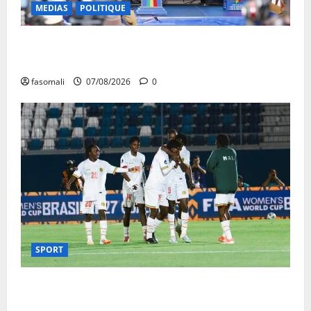
MEDIAS
POLITIQUE
Mali : après cinq ans de Transition, place au
développement
fasomali
07/08/2026
0
SPORT
CAN féminine Maroc 2026 : les Aigles Dames
quittent la compétition