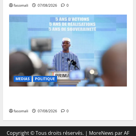
fasomali
07/08/2026
0
MEDIAS
POLITIQUE
Mali : Le bilan de cinq années de Transition sous le
signe de la « refondation »
fasomali
07/08/2026
0
Copyright © Tous droits réservés.
|
MoreNews
par AF