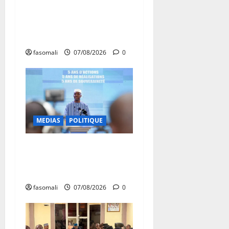
Mali : après cinq ans de
Transition, place au
développement
fasomali
07/08/2026
0
MEDIAS
POLITIQUE
Mali : Le bilan de cinq
années de Transition sous le
signe de la « refondation »
fasomali
07/08/2026
0