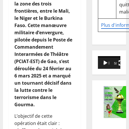
la zone des trois
quitt
frontières, entre le Mali,
mali
le Niger et le Burkina
Plus d'infor
Faso. Cette manœuvre
militaire d’envergure,
pilotée depuis le Poste de
Commandement
Interarmées de Théâtre
Lecteur
(PCIAT-EST) de Gao, s’est
00:00
58:18
vidéo
déroulée du 24 février au
6 mars 2025 et a marqué
un tournant décisif dans
la lutte contre le
terrorisme dans le
Gourma.
L’objectif de cette
opération était clair :