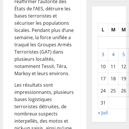
réaffirmer l’autorité des
États de l’AES, détruire les
bases terroristes et
sécuriser les populations
L
M
M
locales. Pendant plus d’une
semaine, la force unifiée a
traqué les Groupes Armés
Terroristes (GAT) dans
3
4
5
plusieurs localités,
notamment Tessit, Téra,
10
11
12
Markoy et leurs environs.
17
18
19
Les résultats sont
24
25
26
impressionnants, plusieurs
bases logistiques
31
terroristes détruites, de
« Juil
nombreux suspects
interpellés, des motos et
pick-up saisis, ainsi qu’une