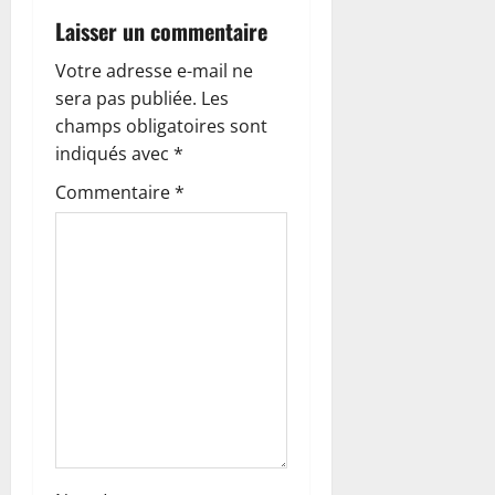
Laisser un commentaire
t
Votre adresse e-mail ne
i
sera pas publiée.
Les
o
champs obligatoires sont
indiqués avec
*
n
Commentaire
*
d
’
a
r
t
i