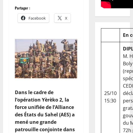
Partager :
Facebook
X
En 
DIP
M. 
Boly
(rep
spéc
CED
Dans le cadre de
25/10
décl
l’opération Yèrèko 2, la
15:30
per
force unifiée de l’Alliance
grat
des États du Sahel (AES) a
gou
mené une grande
du Ma
patrouille conjointe dans
72h