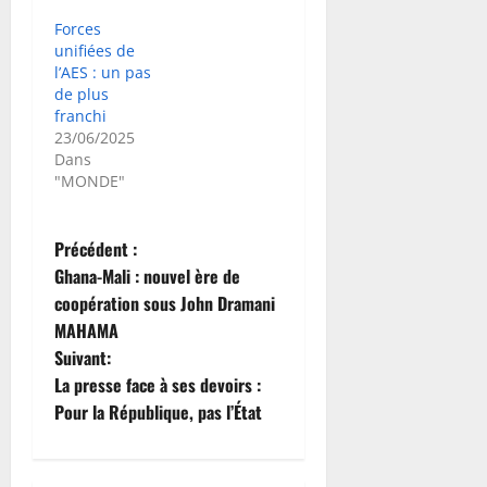
Forces
unifiées de
l’AES : un pas
de plus
franchi
23/06/2025
Dans
"MONDE"
N
Précédent :
Ghana-Mali : nouvel ère de
a
coopération sous John Dramani
MAHAMA
v
Suivant:
i
La presse face à ses devoirs :
Pour la République, pas l’État
g
a