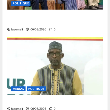
POLITIQUE
Primature : Un dialogue pour débloquer le
commerce extérieur malien
fasomali
06/08/2026
0
MEDIAS
POLITIQUE
Diplomatie : calme précaire
fasomali
06/08/2026
0