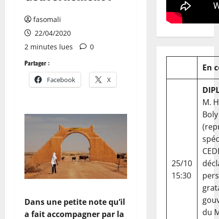
fasomali
22/04/2020
2 minutes lues
0
Partager :
En 
Facebook
X
DIP
M. 
Boly
(rep
spéc
CED
25/10
décl
15:30
per
grat
gou
Dans une petite note qu’il
du Ma
a fait accompagner par la