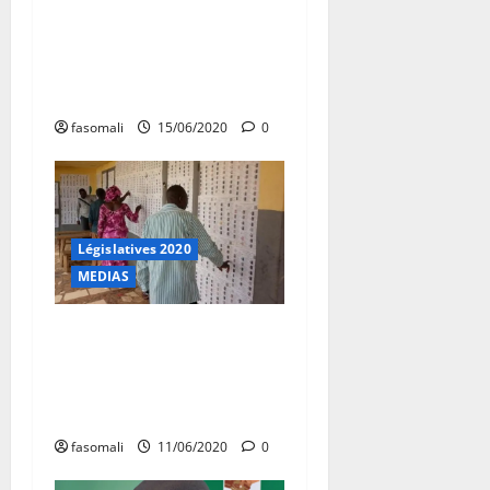
législatives de 2020 : Les
députés « spoliés » par la
cour constitutionnelle
revendiquent leur victoire !
fasomali
15/06/2020
0
Législatives 2020
MEDIAS
Élections législatives : des
députés malheureux
remettent un mémorandum
aux missions diplomatiques
fasomali
11/06/2020
0