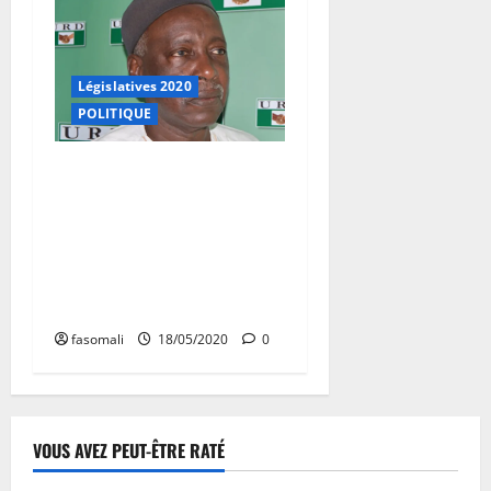
Législatives 2020
POLITIQUE
Le vice-président de l’URD,
professeur Salikou Sanogo,
sur l’élection du président
de l’Assemblée nationale : «
Le parti a donné consigne
de voter blanc »
fasomali
18/05/2020
0
VOUS AVEZ PEUT-ÊTRE RATÉ