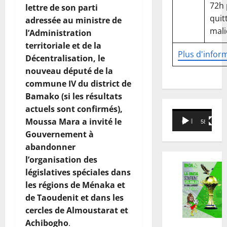
72h
lettre de son parti
quitt
adressée au ministre de
mali
l’Administration
territoriale et de la
Plus d'infor
Décentralisation, le
nouveau député de la
commune IV du district de
Bamako (si les résultats
actuels sont confirmés),
Lecteur
Moussa Mara a invité le
00:00
58:18
vidéo
Gouvernement à
abandonner
l’organisation des
législatives spéciales dans
les régions de Ménaka et
de Taoudenit et dans les
cercles de Almoustarat et
Achibogho
.