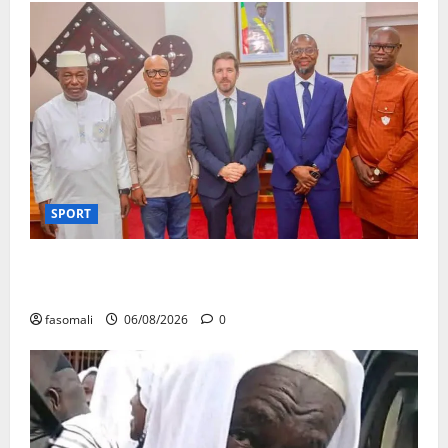
SPORT
FEMAFOOT : l’Ambassadeur du Royaume-Uni explore
des pistes de coopération
fasomali
06/08/2026
0