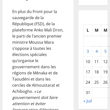
En plus du Front pour la
sauvegarde de la
République (FSD), de la
plateforme Anko Mali Dron,
L
M
M
le parti de l’ancien premier
ministre Moussa Mara
s’oppose à toutes les
3
4
5
élections spéciales
qu’organise le
10
11
12
gouvernement dans les
17
18
19
régions de Ménaka et de
Taoudéni et dans les
24
25
26
cercles de Almoustarat et
Achibogho.
« Le
31
gouvernement doit faire
« Juil
attention et éviter
l’organisation d’élections