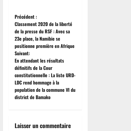
N
Précédent :
Classement 2020 de la liberté
a
de la presse du RSF : Avec sa
23e place, la Namibie se
v
positionne première en Afrique
i
Suivant:
En attendant les résultats
g
définitifs de la Cour
constitutionnelle : La liste URD-
a
LDC rend hommage à la
t
population de la commune VI du
district de Bamako
i
o
Laisser un commentaire
n