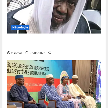
Nécrologie
Décès de Cheikh Yacouba Guindo : Vibrant hommage
au fondateur de la Mosquée Malimag
fasomali
06/08/2026
0