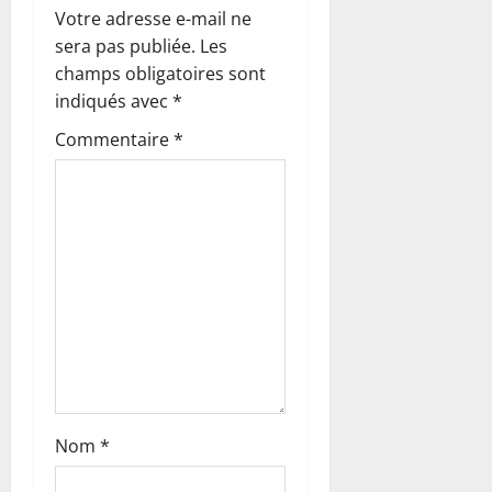
Votre adresse e-mail ne
d
sera pas publiée.
Les
’
champs obligatoires sont
indiqués avec
*
a
Commentaire
*
r
t
i
c
l
e
Nom
*