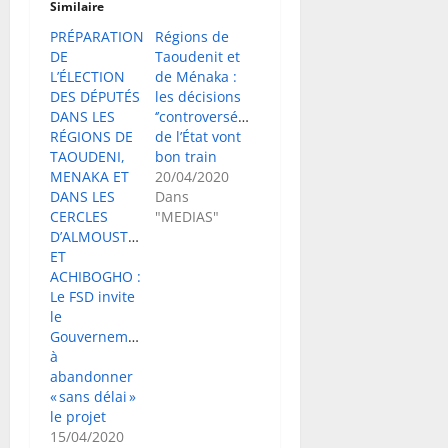
Similaire
PRÉPARATION
Régions de
DE
Taoudenit et
L’ÉLECTION
de Ménaka :
DES DÉPUTÉS
les décisions
DANS LES
‘’controversées’’
RÉGIONS DE
de l’État vont
TAOUDENI,
bon train
MENAKA ET
20/04/2020
DANS LES
Dans
CERCLES
"MEDIAS"
D’ALMOUSTRAT
ET
ACHIBOGHO :
Le FSD invite
le
Gouvernement
à
abandonner
« sans délai »
le projet
15/04/2020