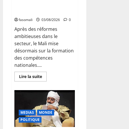
futuriste du Général d’Armée
Assimi Goïta
fasomali
03/08/2026
0
Après des réformes
ambitieuses dans le
secteur, le Mali mise
désormais sur la formation
des compétences
nationales....
En
Lire la suite
savoir
plus
sur
Secteur
minier :
La
vision
futuriste
du
MEDIAS
MONDE
Général
POLITIQUE
d’Armée
Assimi
Goïta