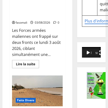
Mali : les FAMa coupent une
quitt
route logistique terroriste près
mali
de Tombouctou et frappent la
forêt de Fina
Plus d'infor
fasomali
03/08/2026
0
Les Forces armées
maliennes ont frappé sur
deux fronts ce lundi 3 août
2026, ciblant
Lecteur
00:00
58:18
simultanément une...
vidéo
En
Lire la suite
savoir
plus
sur
Mali
:
les
FAMa
coupent
une
route
Faits Divers
logistique
terroriste
près