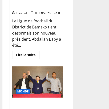
Bamako : Abdallah Baby élu
en
Afrique
nouveau président
de
l’Ouest
fasomali
03/08/2026
0
et
du
La Ligue de football du
Centre
District de Bamako tient
désormais son nouveau
président. Abdallah Baby a
été...
En
Lire la suite
savoir
plus
sur
Ligue
de
football
du
District
de
Bamako
MONDE
:
Abdallah
Baby
élu
Affaire Lee Man-hee en Corée
nouveau