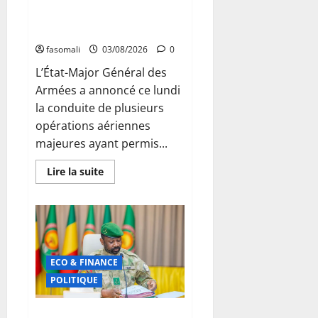
intensifie ses frappes contre
les terroristes
fasomali
03/08/2026
0
L’État-Major Général des
Armées a annoncé ce lundi
la conduite de plusieurs
opérations aériennes
majeures ayant permis...
En
Lire la suite
savoir
plus
sur
Mali
:
L’Armée
malienne
intensifie
ses
ECO & FINANCE
frappes
contre
POLITIQUE
les
terroristes
Secteur minier : La vision