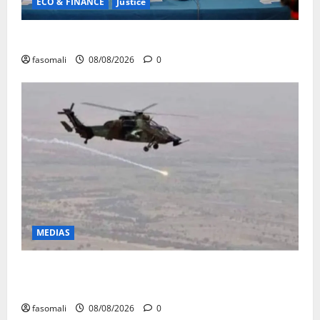
ECO & FINANCE
Justice
Avoirs saisis : l’ARGASC tient sa 3e session
fasomali
08/08/2026
0
MEDIAS
Terrorisme : les FAMa enchaînent les frappes à
Boulkessi, Kidal et Tessalit
fasomali
08/08/2026
0