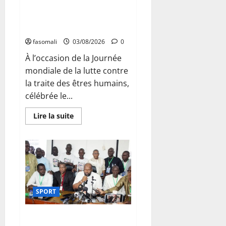
alerte sur l’essor des arnaques
en ligne en Afrique de l’Ouest
et du Centre
fasomali
03/08/2026
0
À l’occasion de la Journée
mondiale de la lutte contre
la traite des êtres humains,
célébrée le...
En
Lire la suite
savoir
plus
sur
Traite
des
personnes
:
l’OIM
alerte
sur
SPORT
l’essor
des
arnaques
en
Ligue de football du District de
ligne