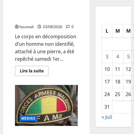
de
Niafunké : le corps ligoté d’un
Tombouctou
trentenaire découvert dans le
et
frappent
fleuve Niger
la
forêt
fasomali
03/08/2026
0
de
L
M
M
Fina
‎Le corps en décomposition
d’un homme non identifié,
attaché à une pierre, a été
3
4
5
repêché samedi 1er...
10
11
12
En
Lire la suite
savoir
plus
17
18
19
sur
Niafunké
:
24
25
26
le
corps
ligoté
31
d’un
trentenaire
« Juil
découvert
MEDIAS
dans
le
fleuve
Mali : L’Armée malienne
Niger