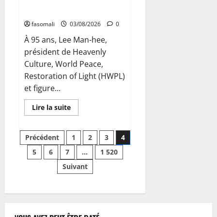
du Sud : un artisan de la paix à
président
l’épreuve de la justice
fasomali
03/08/2026
0
À 95 ans, Lee Man-hee,
président de Heavenly
Culture, World Peace,
Restoration of Light (HWPL)
et figure...
En
Lire la suite
savoir
plus
sur
Pagination
Affaire
Précédent
1
2
3
4
Lee
Man-
5
6
7
…
1 520
des
hee
en
Suivant
Corée
publications
du
Sud
:
un
artisan
de
la