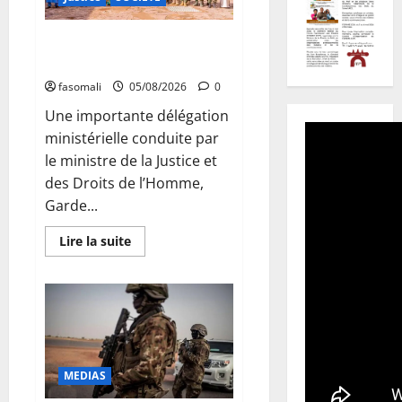
Bollé : Appui aux mineurs
détenus
fasomali
05/08/2026
0
Une importante délégation
ministérielle conduite par
le ministre de la Justice et
des Droits de l’Homme,
Garde...
En
Lire la suite
savoir
plus
sur
Bollé
:
Appui
aux
mineurs
détenus
MEDIAS