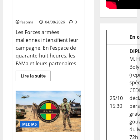
Mali : les FAMa frappent en
profondeur dans le nord
fasomali
04/08/2026
0
Les Forces armées
En 
maliennes intensifient leur
campagne. En l’espace de
DIP
quarante-huit heures, les
M. 
FAMa et leurs partenaires...
Boly
(rep
En
Lire la suite
savoir
spéc
plus
sur
CED
Mali
:
25/10
décl
les
15:30
per
FAMa
frappent
grat
en
profondeur
gou
dans
MEDIAS
le
du Ma
nord
72h