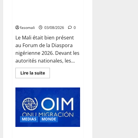
Niamey : Le Mali exporte son
modèle de mobilisation de la
diaspora
fasomali
03/08/2026
0
Le Mali était bien présent
au Forum de la Diaspora
nigérienne 2026. Devant les
autorités nationales, les...
En
Lire la suite
savoir
plus
sur
Niamey
:
Le
Mali
exporte
son
modèle
MEDIAS
MONDE
de
mobilisation
de
la
Traite des personnes : l’OIM
diaspora