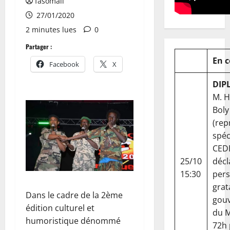
fasomali
27/01/2020
2 minutes lues
0
Partager :
En 
Facebook
X
DIP
M. 
Boly
(rep
spéc
CED
25/10
décl
15:30
per
grat
Dans le cadre de la 2ème
gou
édition culturel et
du Ma
humoristique dénommé
72h