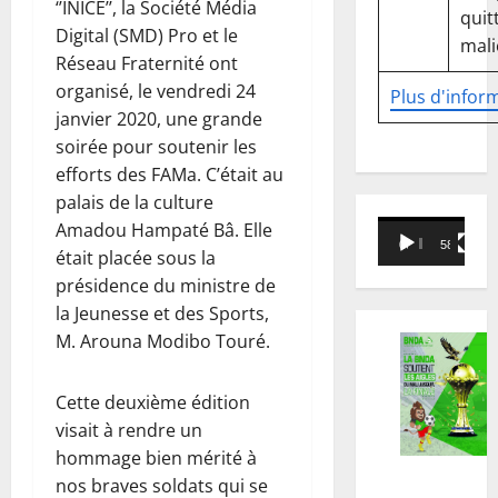
‘’INICE’’, la Société Média
quitt
Digital (SMD) Pro et le
mali
Réseau Fraternité ont
organisé, le vendredi 24
Plus d'infor
janvier 2020, une grande
soirée pour soutenir les
efforts des FAMa. C’était au
palais de la culture
Lecteur
Amadou Hampaté Bâ. Elle
00:00
58:18
vidéo
était placée sous la
présidence du ministre de
la Jeunesse et des Sports,
M. Arouna Modibo Touré.
Cette deuxième édition
visait à rendre un
hommage bien mérité à
nos braves soldats qui se