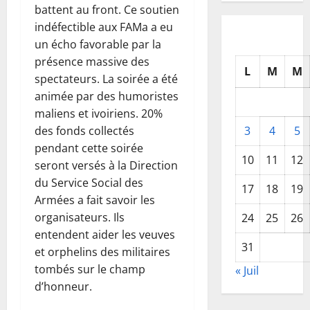
battent au front. Ce soutien
indéfectible aux FAMa a eu
un écho favorable par la
présence massive des
L
M
M
spectateurs. La soirée a été
animée par des humoristes
maliens et ivoiriens. 20%
3
4
5
des fonds collectés
pendant cette soirée
10
11
12
seront versés à la Direction
du Service Social des
17
18
19
Armées a fait savoir les
organisateurs. Ils
24
25
26
entendent aider les veuves
31
et orphelins des militaires
tombés sur le champ
« Juil
d’honneur.