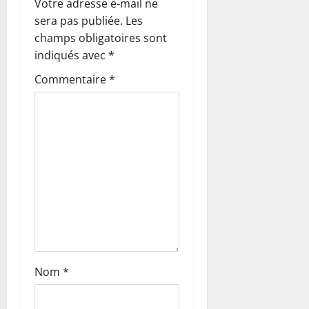
Votre adresse e-mail ne
i
sera pas publiée.
Les
o
champs obligatoires sont
indiqués avec
*
n
Commentaire
*
d
’
a
r
t
i
c
Nom
*
l