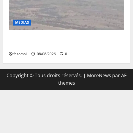
MEDIAS
Terrorisme : les FAMa enchaînent les frappes à
Boulkessi, Kidal et Tessalit
fasomali
08/08/2026
0
Copyright © Tous droits réservés.
|
MoreNews
par AF
themes