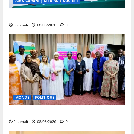
Art & Culture
MEDIAS
SOCIETE
Danbé Bulon : La voix des ancêtres
fasomali
08/08/2026
0
MONDE
POLITIQUE
Forum de Ouagadougou : Le Mali y sera représenté
fasomali
08/08/2026
0