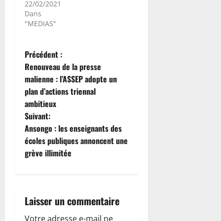
22/02/2021
Dans
"MEDIAS"
N
Précédent :
Renouveau de la presse
a
malienne : l’ASSEP adopte un
plan d’actions triennal
v
ambitieux
i
Suivant:
Ansongo : les enseignants des
g
écoles publiques annoncent une
grève illimitée
a
t
i
Laisser un commentaire
Votre adresse e-mail ne