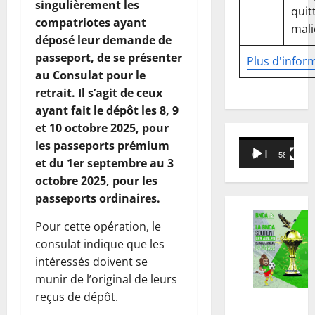
singulièrement les
quitt
compatriotes ayant
mali
déposé leur demande de
passeport, de se présenter
Plus d'infor
au Consulat pour le
retrait. Il s’agit de ceux
ayant fait le dépôt les 8, 9
et 10 octobre 2025, pour
Lecteur
les passeports prémium
00:00
58:18
vidéo
et du 1er septembre au 3
octobre 2025, pour les
passeports ordinaires.
Pour cette opération, le
consulat indique que les
intéressés doivent se
munir de l’original de leurs
reçus de dépôt.