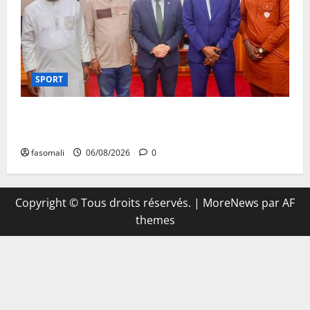
SPORT
FEMAFOOT : l’Ambassadeur du Royaume-Uni explore
des pistes de coopération
fasomali
06/08/2026
0
Copyright © Tous droits réservés.
|
MoreNews
par AF
themes