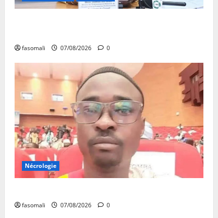
31ᵉ CA de l’APEJ : Renforcement des actions en
faveur des jeunes
fasomali
07/08/2026
0
Nécrologie
Monde éducatif : décès de Adama Fomba
fasomali
07/08/2026
0