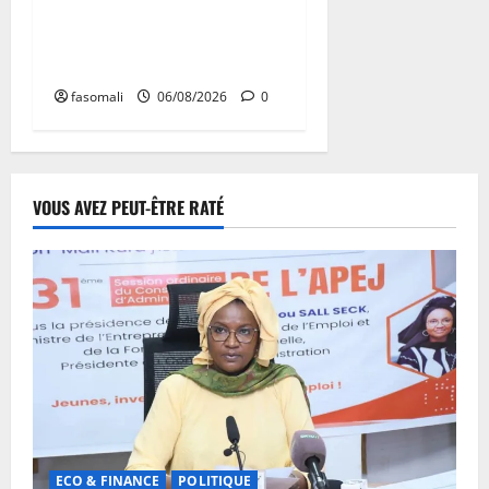
Tessalit et Tabrichat : La
coalition JNIM/FLA mise en
déroute
fasomali
06/08/2026
0
VOUS AVEZ PEUT-ÊTRE RATÉ
ECO & FINANCE
POLITIQUE