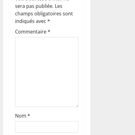
o
sera pas publiée.
Les
n
champs obligatoires sont
indiqués avec
*
d
Commentaire
*
’
a
r
t
i
c
l
Nom
*
e