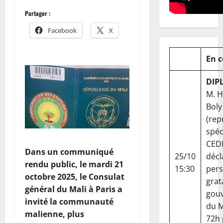
Partager :
Facebook
X
En 
DIP
M. 
Boly
(rep
spéc
CED
Dans un communiqué
25/10
décl
rendu public, le mardi 21
15:30
per
octobre 2025, le Consulat
grat
général du Mali à Paris a
gou
invité la communauté
du Ma
malienne, plus
72h