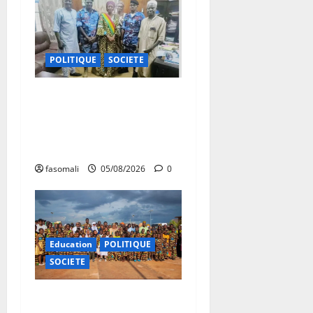
POLITIQUE
SOCIETE
San : le nouveau Directeur
régional de la police
nationale à l’écoute des
autorités communales
fasomali
05/08/2026
0
Education
POLITIQUE
SOCIETE
Vacances citoyennes : les