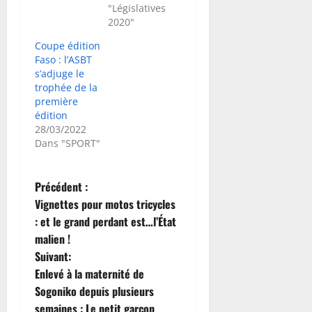
"Législatives
2020"
Coupe édition
Faso : l’ASBT
s’adjuge le
trophée de la
première
édition
28/03/2022
Dans "SPORT"
N
Précédent :
Vignettes pour motos tricycles
a
: et le grand perdant est…l’État
malien !
v
Suivant:
i
Enlevé à la maternité de
Sogoniko depuis plusieurs
g
semaines : Le petit garçon