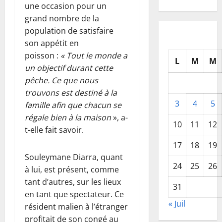
une occasion pour un
grand nombre de la
population de satisfaire
son appétit en
poisson :
« Tout le monde a
L
M
M
un objectif durant cette
pêche. Ce que nous
trouvons est destiné à la
3
4
5
famille afin que chacun se
régale bien à la maison
», a-
10
11
12
t-elle fait savoir.
17
18
19
Souleymane Diarra, quant
24
25
26
à lui, est présent, comme
tant d’autres, sur les lieux
31
en tant que spectateur. Ce
« Juil
résident malien à l’étranger
profitait de son congé au