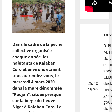
En 
Dans le cadre de la pêche
DIP
collective organisée
M. 
chaque année, les
Boly
habitants de Kalaban
(rep
Coro et environs étaient
spéc
tous au rendez-vous, le
CED
mercredi 4 mars 2020,
25/10
décl
dans la mare dénommée
15:30
per
‘’Kôdjan’’, située presque
grat
sur la berge du fleuve
gou
Niger à Kalaban Coro. Le
du Ma