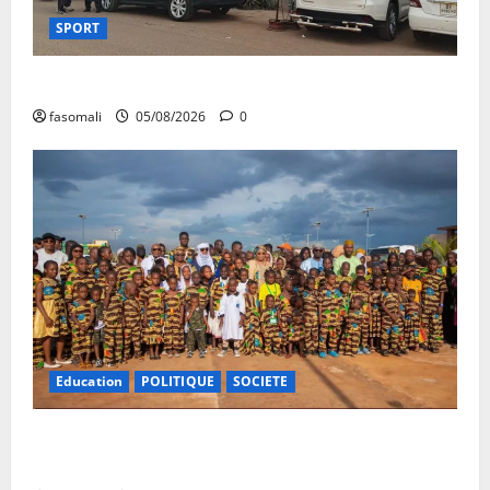
SPORT
FEMAFOOT : le COMEX présente des résultats
fasomali
05/08/2026
0
Education
POLITIQUE
SOCIETE
Vacances citoyennes : les Pupilles de la Nation au
cœur d’une initiative d’épanouissement