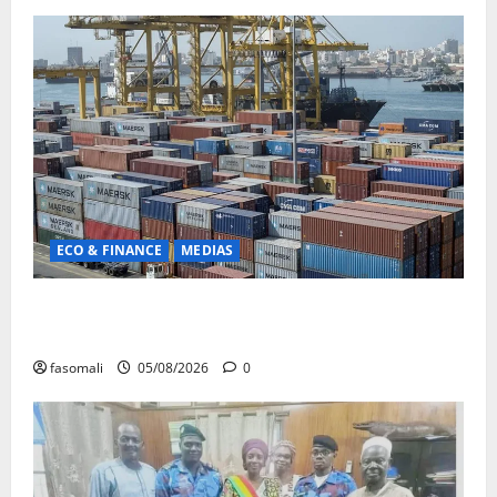
ECO & FINANCE
MEDIAS
Chaîne d’approvisionnement menacée : Le CMC tire
la sonnette d’alarme
fasomali
05/08/2026
0