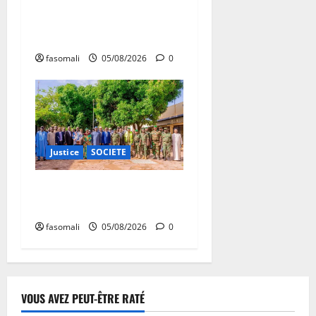
Pupilles de la Nation au
cœur d’une initiative
d’épanouissement
fasomali
05/08/2026
0
Justice
SOCIETE
Bollé : Appui aux mineurs
détenus
fasomali
05/08/2026
0
VOUS AVEZ PEUT-ÊTRE RATÉ