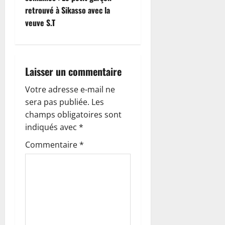
retrouvé à Sikasso avec la
a
veuve S.T
t
i
Laisser un commentaire
o
Votre adresse e-mail ne
n
sera pas publiée.
Les
champs obligatoires sont
d
indiqués avec
*
’
Commentaire
*
a
r
t