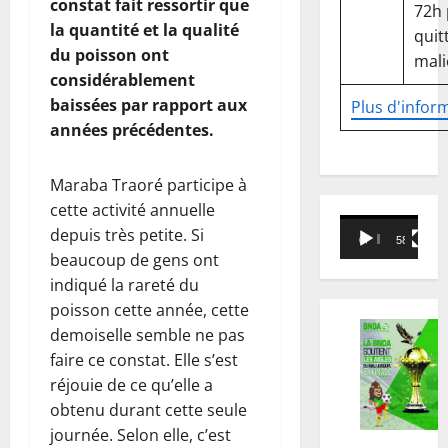
constat fait ressortir que
72h
la quantité et la qualité
quitt
du poisson ont
mali
considérablement
baissées par rapport aux
Plus d'infor
années précédentes.
Maraba Traoré participe à
cette activité annuelle
Lecteur
depuis très petite. Si
00:00
58:18
vidéo
beaucoup de gens ont
indiqué la rareté du
poisson cette année, cette
demoiselle semble ne pas
faire ce constat. Elle s’est
réjouie de ce qu’elle a
obtenu durant cette seule
journée. Selon elle, c’est