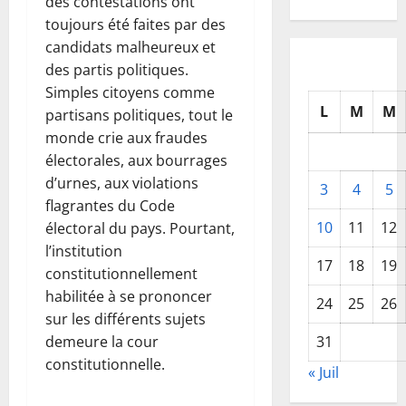
des contestations ont
toujours été faites par des
candidats malheureux et
des partis politiques.
Simples citoyens comme
L
M
M
partisans politiques, tout le
monde crie aux fraudes
électorales, aux bourrages
d’urnes, aux violations
3
4
5
flagrantes du Code
10
11
12
électoral du pays. Pourtant,
l’institution
17
18
19
constitutionnellement
habilitée à se prononcer
24
25
26
sur les différents sujets
31
demeure la cour
constitutionnelle.
« Juil