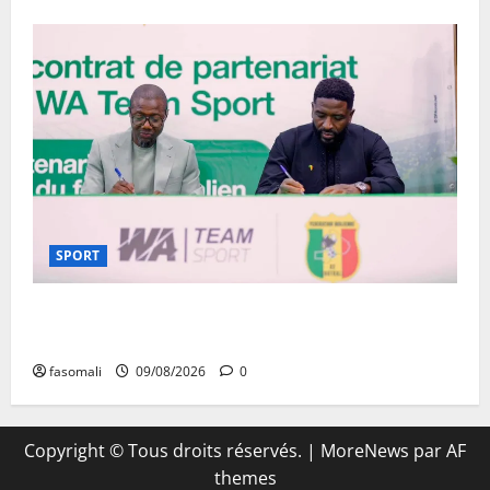
SPORT
Aigles/Equipementier : WA Team Sport entre dans
l’histoire du football malien
fasomali
09/08/2026
0
Copyright © Tous droits réservés.
|
MoreNews
par AF
themes