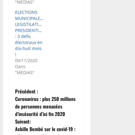
"MEDIAS"
ELECTIONS
MUNICIPALES-
LEGISTILATIVES-
PRESIDENTIELLES
: 3 défis
électoraux en
dix-huit mois
!
09/11/2020
Dans
"MEDIAS"
N
Précédent :
Coronavirus : plus 250 millions
a
de personnes menacées
d’insécurité d’ici fin 2020
v
Suivant:
i
Achille Bembé sur le covid-19 :