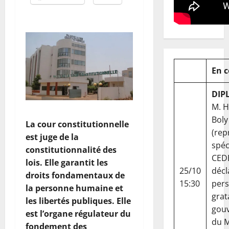
En 
DIP
M. 
Boly
La cour constitutionnelle
(rep
est juge de la
spéc
constitutionnalité des
CED
lois. Elle garantit les
25/10
décl
droits fondamentaux de
15:30
per
la personne humaine et
grat
les libertés publiques. Elle
gou
est l’organe régulateur du
du Ma
fondement des