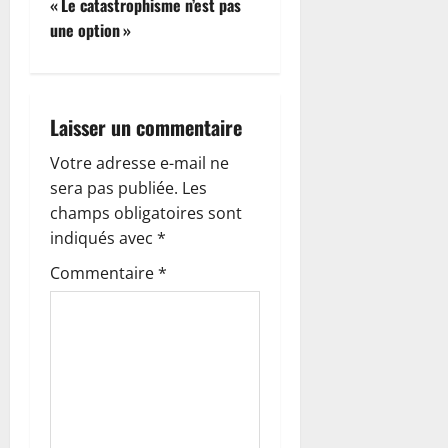
« Le catastrophisme n’est pas
g
une option »
a
t
Laisser un commentaire
i
Votre adresse e-mail ne
o
sera pas publiée.
Les
champs obligatoires sont
n
indiqués avec
*
d
Commentaire
*
’
a
r