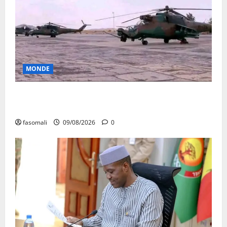
MONDE
Sahel : Alger aux chevets de Niamey avec 4
hélicoptères
fasomali
09/08/2026
0