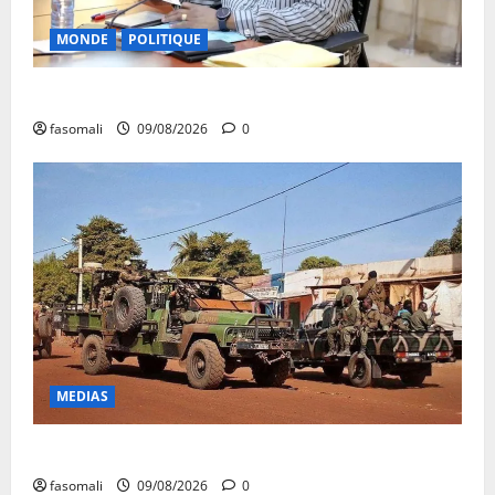
MONDE
POLITIQUE
Algérie-Mali : Abdoulaye Maïga invité à Alger
fasomali
09/08/2026
0
MEDIAS
Dougoukoloko : Les FAMa frappent quatre zones
fasomali
09/08/2026
0