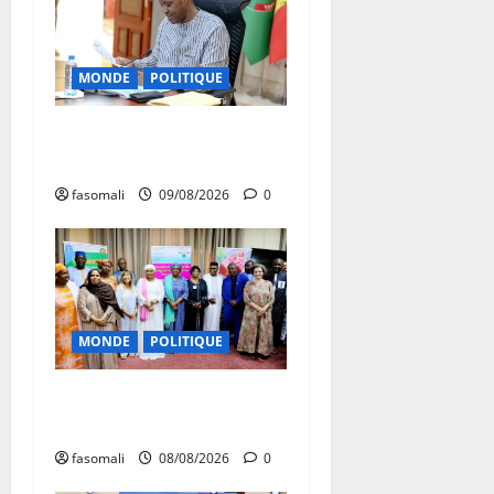
MONDE
POLITIQUE
Algérie-Mali : Abdoulaye
Maïga invité à Alger
fasomali
09/08/2026
0
MONDE
POLITIQUE
Forum de Ouagadougou : Le
Mali y sera représenté
fasomali
08/08/2026
0