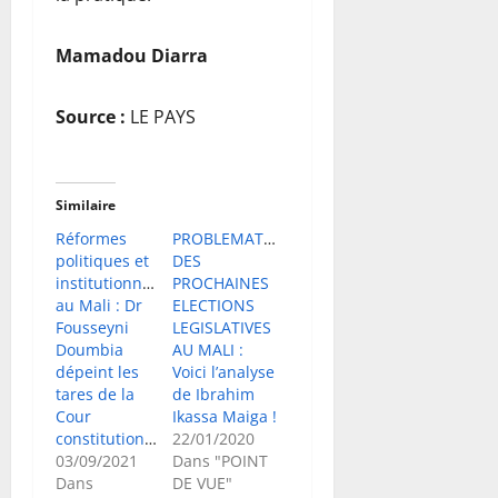
Mamadou Diarra
Source :
LE PAYS
Similaire
Réformes
PROBLEMATIQUE
politiques et
DES
institutionnelles
PROCHAINES
au Mali : Dr
ELECTIONS
Fousseyni
LEGISLATIVES
Doumbia
AU MALI :
dépeint les
Voici l’analyse
tares de la
de Ibrahim
Cour
Ikassa Maiga !
constitutionnelle
22/01/2020
03/09/2021
Dans "POINT
Dans
DE VUE"