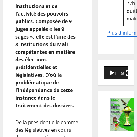
72h
institutions et de
quitt
l’activité des pouvoirs
mali
publics. Composée de 9
juges appelés « les 9
Plus d'infor
sages », elle est l’une des
8 institutions du Mali
compétentes en matière
des élections
présidentielles et
Lecteur
00:00
58:18
législatives. D’où la
vidéo
problématique de
l’indépendance de cette
instance dans le
traitement des dossiers.
De la présidentielle comme
des législatives en cours,