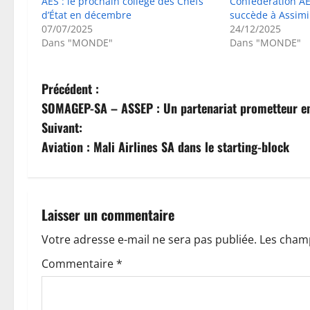
AES : le prochain collège des Chefs
Confédération AE
d’État en décembre
succède à Assimi
07/07/2025
24/12/2025
Dans "MONDE"
Dans "MONDE"
N
Précédent :
SOMAGEP-SA – ASSEP : Un partenariat prometteur en
a
Suivant:
v
Aviation : Mali Airlines SA dans le starting-block
i
g
Laisser un commentaire
a
Votre adresse e-mail ne sera pas publiée.
Les champ
t
Commentaire
*
i