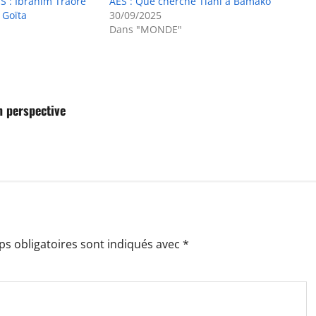
S : Ibrahim Traoré
AES : Que cherche Tiani à Bamako
 Goïta
30/09/2025
Dans "MONDE"
 perspective
s obligatoires sont indiqués avec
*