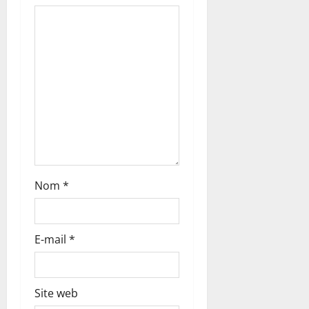
c
l
e
Nom
*
E-mail
*
Site web