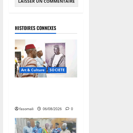
HISTOIRES CONNEXES
Art & Culture
SOCIETE
Musée national du Mali :
TƐGƐNƆ au service de la
valorisation du patrimoine
fasomali
06/08/2026
0