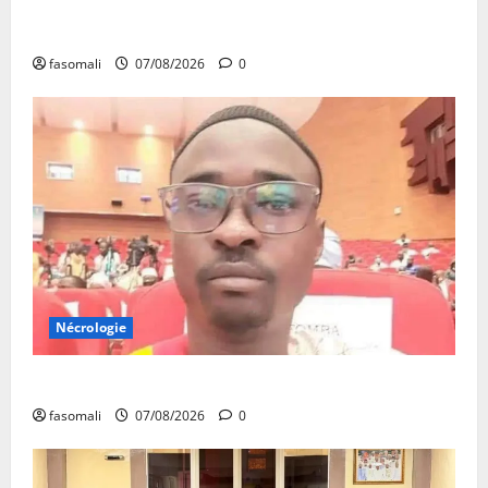
31ᵉ CA de l’APEJ : Renforcement des actions en
faveur des jeunes
fasomali
07/08/2026
0
Nécrologie
Monde éducatif : décès de Adama Fomba
fasomali
07/08/2026
0