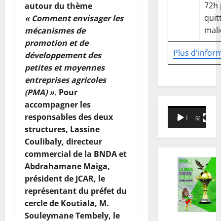
72h
autour du thème
quitt
« Comment envisager les
mali
mécanismes de
promotion et de
Plus d'infor
développement des
petites et moyennes
entreprises agricoles
(PMA) ».
Pour
accompagner les
Lecteur
responsables des deux
00:00
58:18
vidéo
structures, Lassine
Coulibaly, directeur
commercial de la BNDA et
Abdrahamane Maiga,
président de JCAR, le
représentant du préfet du
cercle de Koutiala, M.
Souleymane Tembely, le