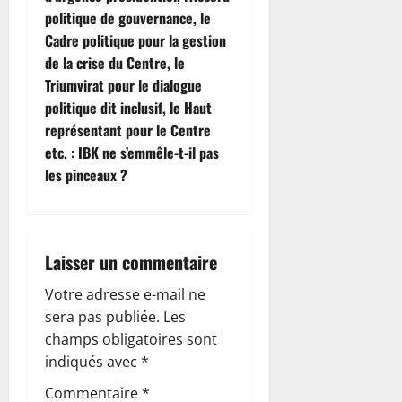
a
politique de gouvernance, le
t
Cadre politique pour la gestion
de la crise du Centre, le
i
Triumvirat pour le dialogue
politique dit inclusif, le Haut
o
représentant pour le Centre
n
etc. : IBK ne s’emmêle-t-il pas
les pinceaux ?
d
’
Laisser un commentaire
a
Votre adresse e-mail ne
r
sera pas publiée.
Les
champs obligatoires sont
t
indiqués avec
*
i
Commentaire
*