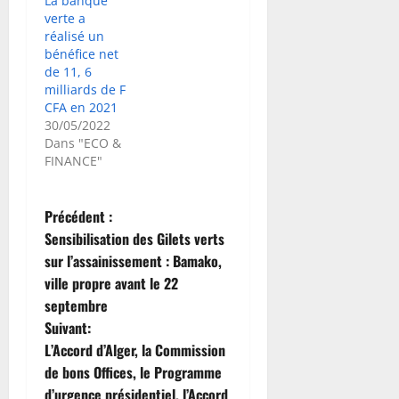
La banque
verte a
réalisé un
bénéfice net
de 11, 6
milliards de F
CFA en 2021
30/05/2022
Dans "ECO &
FINANCE"
N
Précédent :
Sensibilisation des Gilets verts
a
sur l’assainissement : Bamako,
ville propre avant le 22
v
septembre
i
Suivant:
L’Accord d’Alger, la Commission
g
de bons Offices, le Programme
d’urgence présidentiel, l’Accord