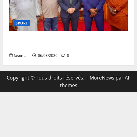
SPORT
FEMAFOOT : l’Ambassadeur du Royaume-Uni explore
des pistes de coopération
fasomali
06/08/2026
0
Copyright © Tous droits réservés.
|
MoreNews
par AF
themes