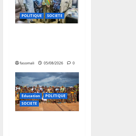
POLITIQUE
SOCIETE
San : le nouveau Directeur
régional de la police
nationale à l’écoute des
autorités communales
fasomali
05/08/2026
0
Education
POLITIQUE
SOCIETE
Vacances citoyennes : les
Pupilles de la Nation au
cœur d’une initiative