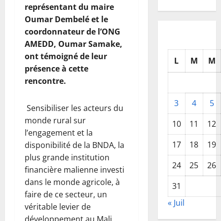
représentant du maire
Oumar Dembelé et le
coordonnateur de l’ONG
AMEDD, Oumar Samake,
ont témoigné de leur
L
M
M
présence à cette
rencontre.
3
4
5
Sensibiliser les acteurs du
monde rural sur
10
11
12
l’engagement et la
17
18
19
disponibilité de la BNDA, la
plus grande institution
24
25
26
financière malienne investi
dans le monde agricole, à
31
faire de ce secteur, un
« Juil
véritable levier de
développement au Mali