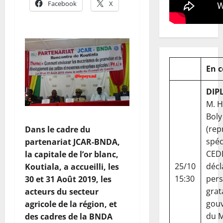
Facebook
X
En 
DIP
M. 
Boly
(rep
Dans le cadre du
spéc
partenariat JCAR-BNDA,
CED
la capitale de l’or blanc,
25/10
décl
Koutiala, a accueilli, les
15:30
per
30 et 31 Août 2019, les
grat
acteurs du secteur
gou
agricole de la région, et
du Ma
des cadres de la BNDA