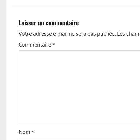
g
a
Laisser un commentaire
t
Votre adresse e-mail ne sera pas publiée.
Les champ
Commentaire
*
i
o
n
d
’
a
r
Nom
*