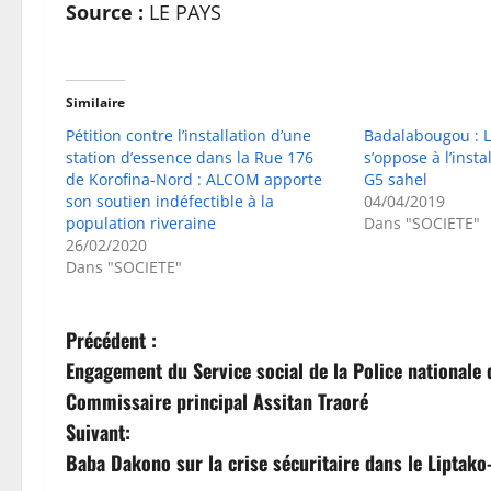
Source :
LE PAYS
Similaire
Pétition contre l’installation d’une
Badalabougou : L
station d’essence dans la Rue 176
s’oppose à l’inst
de Korofina-Nord : ALCOM apporte
G5 sahel
son soutien indéfectible à la
04/04/2019
population riveraine
Dans "SOCIETE"
26/02/2020
Dans "SOCIETE"
N
Précédent :
Engagement du Service social de la Police nationale d
a
Commissaire principal Assitan Traoré
v
Suivant:
Baba Dakono sur la crise sécuritaire dans le Liptak
i