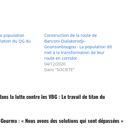
a population
Construction de la route de
allation du QG du
Banconi-Dialakorodji-
Gnonsonbougou : La population dit
niet à la transformation de leur
route en corridor
04/12/2020
Dans "SOCIETE"
ans la lutte contre les VBG : Le travail de titan du
o-Gourma : « Nous avons des solutions qui sont dépassées »