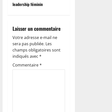
leadership féminin
a
t
i
Laisser un commentaire
o
Votre adresse e-mail ne
sera pas publiée.
Les
n
champs obligatoires sont
indiqués avec
*
d
Commentaire
*
’
a
r
t