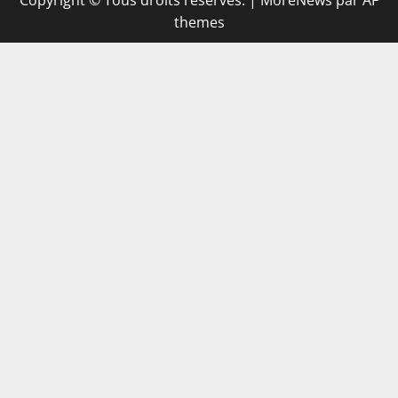
Copyright © Tous droits réservés.
|
MoreNews
par AF
themes