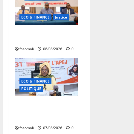
ECO & FINANCE
Justice
Avoirs saisis : l’ARGASC
tient sa 3e session
fasomali
08/08/2026
0
ECO & FINANCE
POLITIQUE
31ᵉ CA de l’APEJ :
Renforcement des actions
en faveur des jeunes
fasomali
07/08/2026
0