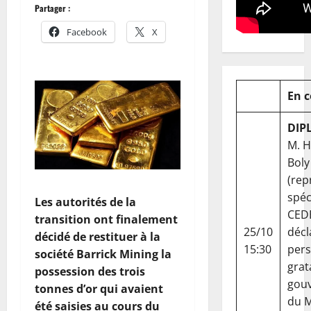
Partager :
Facebook
X
En 
DIP
M. 
Boly
(rep
spéc
Les autorités de la
CED
transition ont finalement
25/10
décl
décidé de restituer à la
15:30
per
société Barrick Mining la
grat
possession des trois
gou
tonnes d’or qui avaient
du Ma
été saisies au cours du