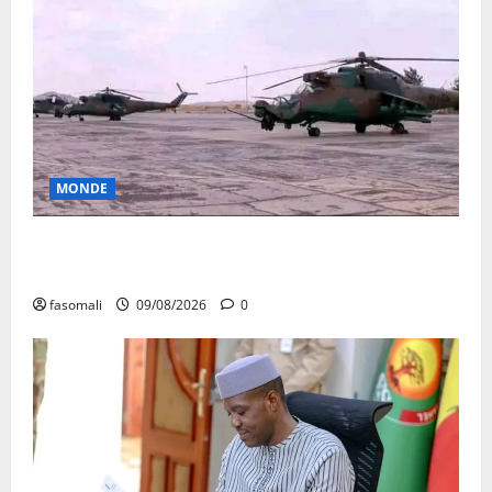
MONDE
Sahel : Alger aux chevets de Niamey avec 4
hélicoptères
fasomali
09/08/2026
0