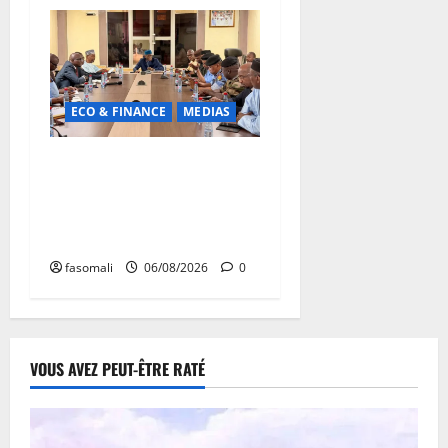
ECO & FINANCE
MEDIAS
Hydrocarbures : plus de
32,5 millions de litres
réceptionnés à Bamako en
une semaine
fasomali
06/08/2026
0
VOUS AVEZ PEUT-ÊTRE RATÉ