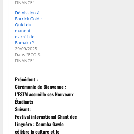
FINANCE"
Démission à
Barrick Gold :
Quid du
mandat
d’arrêt de
Bamako ?
29/09/2025
Dans "ECO &
FINANCE"
N
Précédent :
Cérémonie de Bienvenue :
a
L’ESTM accueille ses Nouveaux
Étudiants
v
Suivant:
i
Festival international Chant des
Linguère : Coumba Gawlo
g
célèbre la culture et le