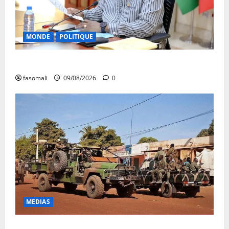
MONDE
POLITIQUE
Algérie-Mali : Abdoulaye Maïga invité à Alger
fasomali
09/08/2026
0
MEDIAS
Dougoukoloko : Les FAMa frappent quatre zones