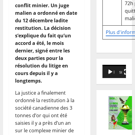
72h
conflit minier. Un juge
quitt
malien a ordonné en date
mali
du 12 décembre ladite
restitution. La décision
Plus d'infor
s’explique du fait qu’un
accord a été, le mois
dernier, signé entre les
deux parties pour la
résolution du litige en
Lecteur
cours depuis il y a
00:00
58:18
vidéo
longtemps.
La justice a finalement
ordonné la restitution à la
société canadienne des 3
tonnes d’or qui ont été
saisies il y a près d’un an
sur le complexe minier de