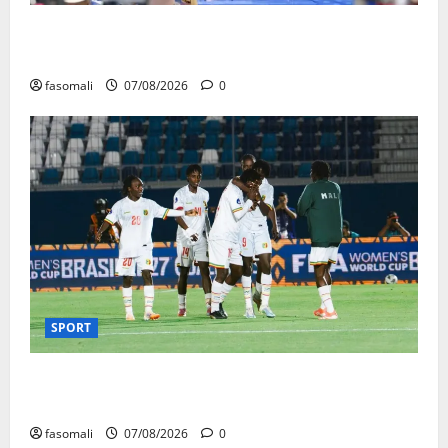
Mali : après cinq ans de Transition, place au
développement
fasomali
07/08/2026
0
SPORT
CAN féminine Maroc 2026 : les Aigles Dames
quittent la compétition
fasomali
07/08/2026
0