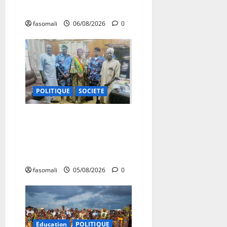
valorisation du patrimoine
fasomali
06/08/2026
0
POLITIQUE
SOCIETE
San : le nouveau Directeur
régional de la police
nationale à l’écoute des
autorités communales
fasomali
05/08/2026
0
Education
POLITIQUE