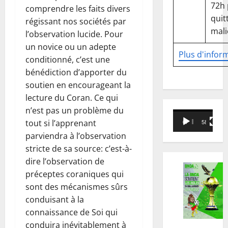
72h
comprendre les faits divers
quitt
régissant nos sociétés par
mali
l’observation lucide. Pour
un novice ou un adepte
Plus d'infor
conditionné, c’est une
bénédiction d’apporter du
soutien en encourageant la
lecture du Coran. Ce qui
n’est pas un problème du
Lecteur
tout si l’apprenant
00:00
58:18
vidéo
parviendra à l’observation
stricte de sa source: c’est-à-
dire l’observation de
préceptes coraniques qui
sont des mécanismes sûrs
conduisant à la
connaissance de Soi qui
conduira inévitablement à