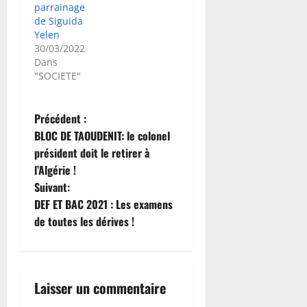
parrainage
de Siguida
Yelen
30/03/2022
Dans
"SOCIETE"
N
Précédent :
BLOC DE TAOUDENIT: le colonel
a
président doit le retirer à
l’Algérie !
v
Suivant:
i
DEF ET BAC 2021 : Les examens
de toutes les dérives !
g
a
Laisser un commentaire
t