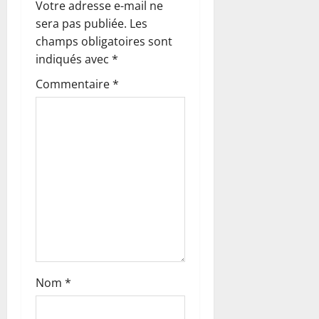
Votre adresse e-mail ne
i
sera pas publiée.
Les
o
champs obligatoires sont
indiqués avec
*
n
Commentaire
*
d
’
a
r
t
i
c
Nom
*
l