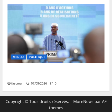
MEDIAS
POLITIQUE
Mali : Le bilan de cinq années de Transition sous le
signe de la « refondation »
fasomali
07/08/2026
0
Copyright © Tous droits réservés.
|
MoreNews
par AF
themes