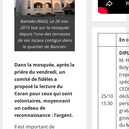
Bamako (Mali), Le 26 nov.
2015 Vue sur la mosquée
depuis l'une des terrasses
En 
de ses locaux contigus dans
le quartier de Banconi.
DIP
M. 
Dans la mosquée, après la
Boly
prière du vendredi, un
(rep
comité de fidèles a
spéc
proposé la lecture du
CED
Coran pour ceux qui sont
25/10
décl
volontaires, moyennant
15:30
per
un cadeau de
grat
reconnaissance : l’argent.
gou
du Ma
Il est important de