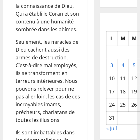
la connaissance de Dieu,
Qui a établi le Coran et son
contenu à une humanité
sombrée dans les abîmes.
L
M
M
Seulement, les miracles de
Dieu cachent aussi des
armes de destruction.
C’est-à-dire mal employés,
3
4
5
ils se transforment en
10
11
12
terreurs intérieures. Nous
pouvons relever pour ne
17
18
19
pas aller loin, les cas de ces
incroyables imams,
24
25
26
prêcheurs, charlatans de
31
toutes les illusions.
« Juil
Ils sont imbattables dans