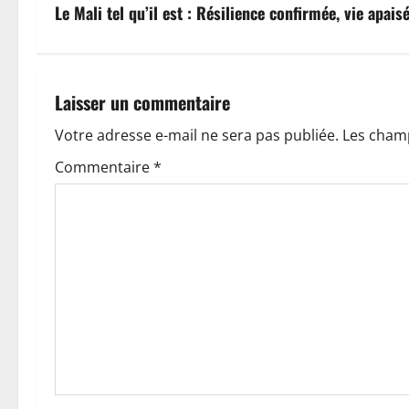
v
Le Mali tel qu’il est : Résilience confirmée, vie apais
i
g
Laisser un commentaire
a
Votre adresse e-mail ne sera pas publiée.
Les champ
t
Commentaire
*
i
o
n
d
’
a