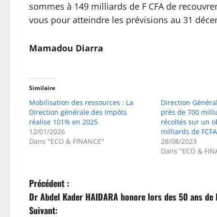
sommes à 149 milliards de F CFA de recouvrem
vous pour atteindre les prévisions au 31 décem
Mamadou Diarra
Similaire
Mobilisation des ressources : La
Direction Général
Direction générale des Impôts
près de 700 milli
réalise 101% en 2025
récoltés sur un o
12/01/2026
milliards de FCFA
Dans "ECO & FINANCE"
28/08/2023
Dans "ECO & FIN
N
Précédent :
Dr Abdel Kader HAIDARA honore lors des 50 ans de 
a
Suivant: