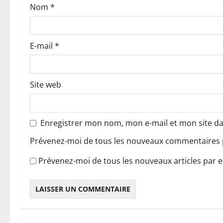
Nom
*
r
t
E-mail
*
i
c
Site web
l
e
Enregistrer mon nom, mon e-mail et mon site d
Prévenez-moi de tous les nouveaux commentaires p
Prévenez-moi de tous les nouveaux articles par e