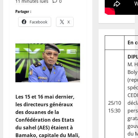
11 minutes lues
0
Partager :
Facebook
X
En 
DIP
M. 
Boly
(rep
spéc
CED
Les 15 et 16 mai dernier,
25/10
décl
les directeurs généraux
15:30
per
des douanes de la
grat
Confédération des Etats
gou
du sahel (AES) étaient à
du Ma
Bamako, capitale du Mali,