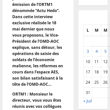
émission de l’ORTM1
dénommée ‘’Actu Hedo’’.
Dans cette interview
exclusive réalisée le 18
mai dernier que nous
L
M
M
vous proposons, le Vice-
Président de l’OMD-AOC
explique, sans détour, les
3
4
5
opérations de saisie des
soldats de l’économie
10
11
12
malienne, les réformes en
17
18
19
cours dans l’espace AES,
son bilan satisfaisant à la
24
25
26
tête de l’OMD-AOC…
31
ORTM1 : Monsieur le
directeur, vous vous êtes
« Juil
réunis avec vos collègues