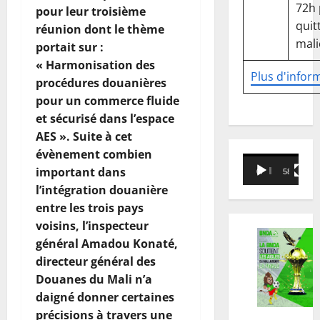
72h
pour leur troisième
quitt
réunion dont le thème
mali
portait sur :
« Harmonisation des
Plus d'infor
procédures douanières
pour un commerce fluide
et sécurisé dans l’espace
AES ». Suite à cet
évènement combien
Lecteur
important dans
00:00
58:18
vidéo
l’intégration douanière
entre les trois pays
voisins, l’inspecteur
général Amadou Konaté,
directeur général des
Douanes du Mali n’a
daigné donner certaines
précisions à travers une