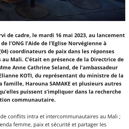
vi de cadre, le mardi 16 mai 2023, au lancement
 de l’ONG l’Aide de l’Eglise Norvégienne à
(04) coordinateurs de paix dans les réponses
au Mali. C’était en présence de la Directrice de
, Mme Anne Cathrine Seland, de l’ambassadeur
lianne KOTI, du représentant du ministre de la
la famille, Harouna SAMAKE et plusieurs autres
 qu’elles puissent s’impliquer dans la recherche
iation communautaire.
 conflits intra et intercommunautaires au Mali ;
genda femme, paix et sécurité et partager les