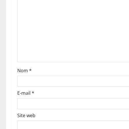
i
o
n
d
’
a
Nom
*
r
t
E-mail
*
i
c
Site web
l