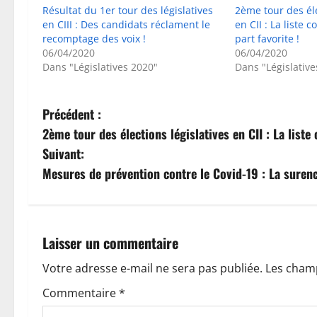
Résultat du 1er tour des législatives
2ème tour des éle
en CIII : Des candidats réclament le
en CII : La liste 
recomptage des voix !
part favorite !
06/04/2020
06/04/2020
Dans "Législatives 2020"
Dans "Législative
N
Précédent :
2ème tour des élections législatives en CII : La liste 
a
Suivant:
v
Mesures de prévention contre le Covid-19 : La surenc
i
g
Laisser un commentaire
a
Votre adresse e-mail ne sera pas publiée.
Les champ
t
Commentaire
*