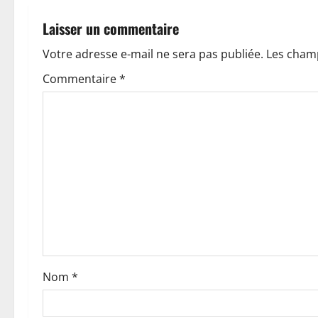
g
a
Laisser un commentaire
t
Votre adresse e-mail ne sera pas publiée.
Les champ
Commentaire
*
i
o
n
d
’
a
r
Nom
*
t