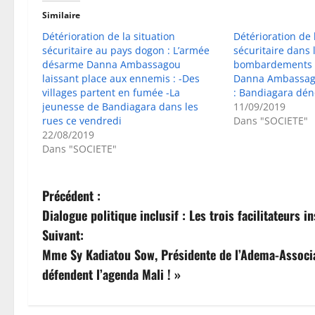
Similaire
Détérioration de la situation
Détérioration de 
sécuritaire au pays dogon : L’armée
sécuritaire dans 
désarme Danna Ambassagou
bombardements 
laissant place aux ennemis : -Des
Danna Ambassago
villages partent en fumée -La
: Bandiagara dén
jeunesse de Bandiagara dans les
11/09/2019
rues ce vendredi
Dans "SOCIETE"
22/08/2019
Dans "SOCIETE"
N
Précédent :
Dialogue politique inclusif : Les trois facilitateurs in
a
Suivant:
v
Mme Sy Kadiatou Sow, Présidente de l’Adema-Associat
défendent l’agenda Mali ! »
i