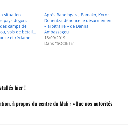
la situation
Après Bandiagara, Bamako, Koro :
le pays dogon,
Douentza dénonce le désarmement
des camps de
« arbitraire » de Danna
u, vols de bétail…
Ambassagou
once et réclame …
18/09/2019
Dans "SOCIETE"
stallés hier !
ion, à propos du centre du Mali : «Que nos autorités