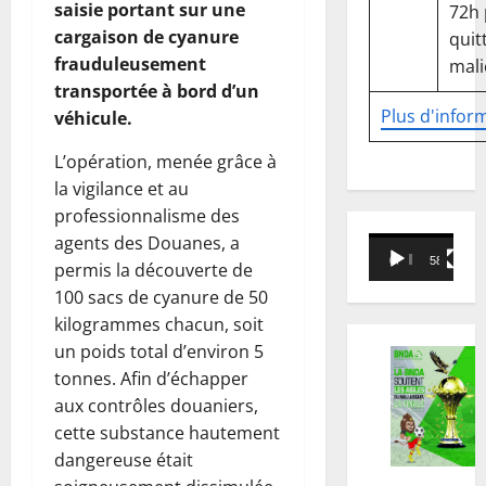
saisie portant sur une
72h
cargaison de cyanure
quitt
frauduleusement
mali
transportée à bord d’un
Plus d'infor
véhicule.
L’opération, menée grâce à
la vigilance et au
professionnalisme des
agents des Douanes, a
Lecteur
00:00
58:18
permis la découverte de
vidéo
100 sacs de cyanure de 50
kilogrammes chacun, soit
un poids total d’environ 5
tonnes. Afin d’échapper
aux contrôles douaniers,
cette substance hautement
dangereuse était