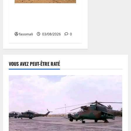
Niafunké : le corps ligoté
d’un trentenaire découvert
dans le fleuve Niger
fasomali
03/08/2026
0
VOUS AVEZ PEUT-ÊTRE RATÉ