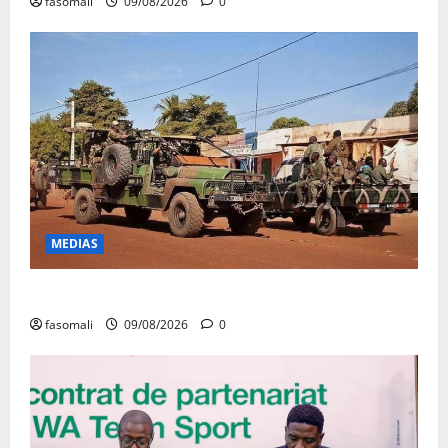
fasomali
09/08/2026
0
MEDIAS
Dougoukoloko : Les FAMa frappent quatre zones
fasomali
09/08/2026
0