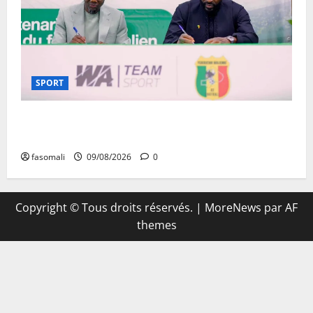
SPORT
Aigles/Equipementier : WA Team Sport entre dans
l’histoire du football malien
fasomali
09/08/2026
0
Copyright © Tous droits réservés.
|
MoreNews
par AF
themes