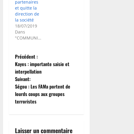
partenaires
et quitte la
direction de
la société
18/07/2019
Dans
"COMMUNIQUE"
N
Précédent :
Kayes : importante saisie et
a
interpellation
Suivant:
v
Ségou : Les FAMa portent de
i
lourds coups aux groupes
terroristes
g
a
Laisser un commentaire