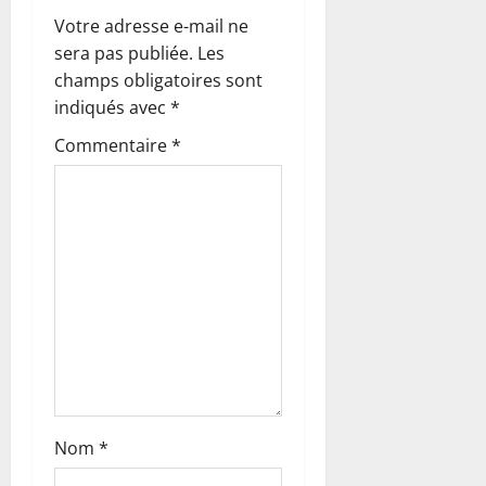
t
Votre adresse e-mail ne
i
sera pas publiée.
Les
o
champs obligatoires sont
indiqués avec
*
n
Commentaire
*
d
’
a
r
t
i
c
Nom
*