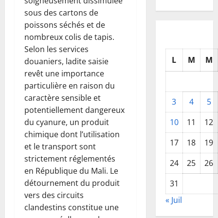
soigneusement dissimulée
sous des cartons de
poissons séchés et de
nombreux colis de tapis.
Selon les services
L
M
M
douaniers, ladite saisie
revêt une importance
particulière en raison du
caractère sensible et
3
4
5
potentiellement dangereux
du cyanure, un produit
10
11
12
chimique dont l’utilisation
17
18
19
et le transport sont
strictement réglementés
24
25
26
en République du Mali. Le
détournement du produit
31
vers des circuits
« Juil
clandestins constitue une