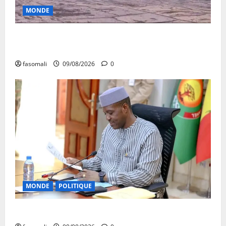
MONDE
Sahel : Alger aux chevets de Niamey avec 4
hélicoptères
fasomali
09/08/2026
0
MONDE
POLITIQUE
Algérie-Mali : Abdoulaye Maïga invité à Alger