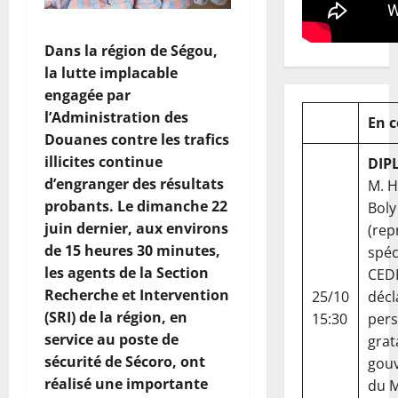
Dans la région de Ségou,
la lutte implacable
engagée par
l’Administration des
En 
Douanes contre les trafics
illicites continue
DIP
d’engranger des résultats
M. 
probants. Le dimanche 22
Boly
juin dernier, aux environs
(rep
de 15 heures 30 minutes,
spéc
les agents de la Section
CED
Recherche et Intervention
25/10
décl
(SRI) de la région, en
15:30
per
service au poste de
grat
sécurité de Sécoro, ont
gou
réalisé une importante
du Ma