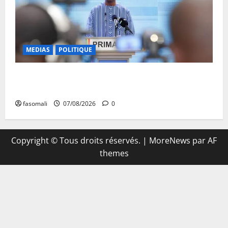
MEDIAS
POLITIQUE
Mali : Le bilan de cinq années de Transition sous le
signe de la « refondation »
fasomali
07/08/2026
0
Copyright © Tous droits réservés.
|
MoreNews
par AF
themes