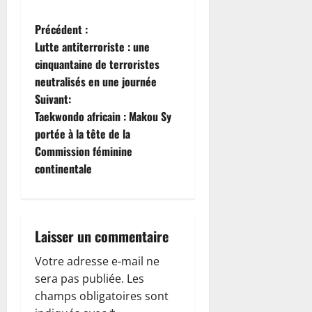
N
Précédent :
Lutte antiterroriste : une
a
cinquantaine de terroristes
neutralisés en une journée
v
Suivant:
i
Taekwondo africain : Makou Sy
portée à la tête de la
g
Commission féminine
continentale
a
t
i
Laisser un commentaire
o
Votre adresse e-mail ne
sera pas publiée.
Les
n
champs obligatoires sont