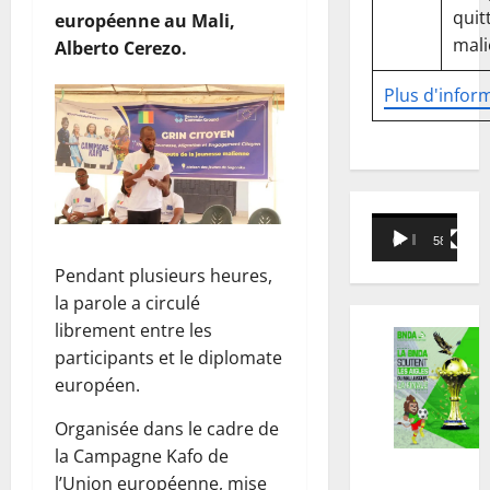
quitt
européenne au Mali,
mali
Alberto Cerezo.
Plus d'infor
Lecteur
00:00
58:18
vidéo
Pendant plusieurs heures,
la parole a circulé
librement entre les
participants et le diplomate
européen.
Organisée dans le cadre de
la Campagne Kafo de
l’Union européenne, mise