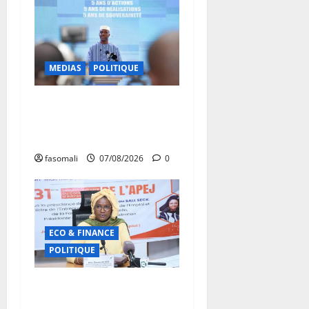
MEDIAS
POLITIQUE
Mali : Le bilan de cinq
années de Transition sous le
signe de la « refondation »
fasomali
07/08/2026
0
ECO & FINANCE
POLITIQUE
31ᵉ CA de l’APEJ :
Renforcement des actions