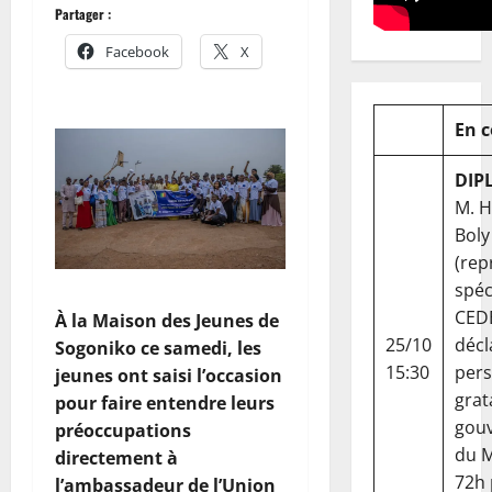
Partager :
Facebook
X
En 
DIP
M. 
Boly
(rep
spéc
CED
À la Maison des Jeunes de
25/10
décl
Sogoniko ce samedi, les
15:30
per
jeunes ont saisi l’occasion
grat
pour faire entendre leurs
gou
préoccupations
du Ma
directement à
72h
l’ambassadeur de l’Union