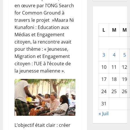
en œuvre par l’ONG Search
for Common Ground à
travers le projet »Maara Ni
Kunafoni : Education aux
L
M
M
Médias et Engagement
citoyen, la rencontre avait
pour thème : « Jeunesse,
3
4
5
Migration et Engagement
citoyen : l’UE à l’écoute de
10
11
12
la jeunesse malienne ».
17
18
19
24
25
26
31
« Juil
L’objectif était clair : créer