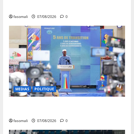
Communique du conseil des ministres du vendredi 7
aout 2026 CM N°2026-31/SGG
fasomali
07/08/2026
0
MEDIAS
POLITIQUE
Mali : après cinq ans de Transition, place au
développement
fasomali
07/08/2026
0