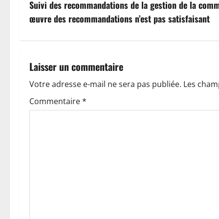
v
Suivi des recommandations de la gestion de la comm
œuvre des recommandations n’est pas satisfaisant
i
g
a
Laisser un commentaire
t
Votre adresse e-mail ne sera pas publiée.
Les champ
Commentaire
*
i
o
n
d
’
a