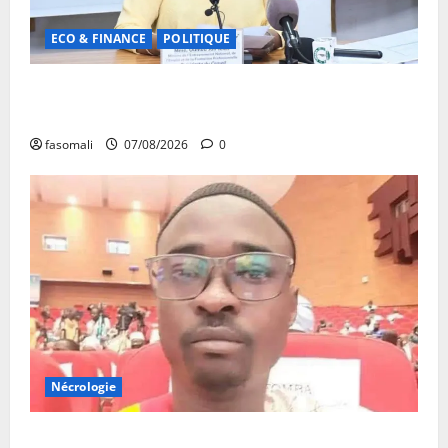
ECO & FINANCE
POLITIQUE
31ᵉ CA de l’APEJ : Renforcement des actions en
faveur des jeunes
fasomali
07/08/2026
0
Nécrologie
Monde éducatif : décès de Adama Fomba