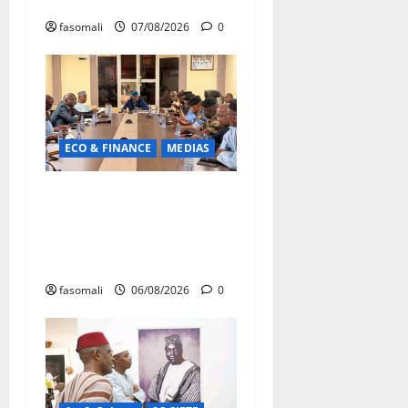
en faveur des jeunes
fasomali
07/08/2026
0
ECO & FINANCE
MEDIAS
Hydrocarbures : plus de
32,5 millions de litres
réceptionnés à Bamako en
une semaine
fasomali
06/08/2026
0