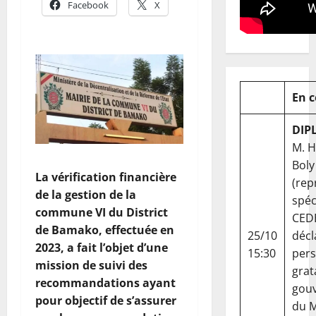
Facebook
X
En 
DIP
M. 
Boly
La vérification financière
(rep
de la gestion de la
spéc
commune VI du District
CED
de Bamako, effectuée en
25/10
décl
2023, a fait l’objet d’une
15:30
per
mission de suivi des
grat
recommandations ayant
gou
pour objectif de s’assurer
du Ma