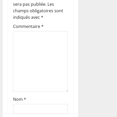
d
sera pas publiée.
Les
’
champs obligatoires sont
indiqués avec
*
a
Commentaire
*
r
t
i
c
l
e
Nom
*