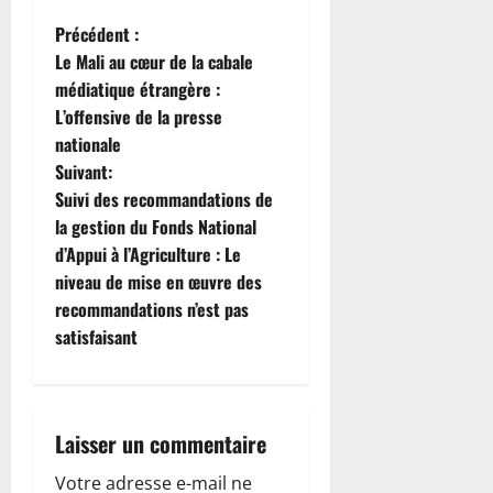
N
Précédent :
Le Mali au cœur de la cabale
a
médiatique étrangère :
L’offensive de la presse
v
nationale
i
Suivant:
Suivi des recommandations de
g
la gestion du Fonds National
d’Appui à l’Agriculture : Le
a
niveau de mise en œuvre des
t
recommandations n’est pas
satisfaisant
i
o
Laisser un commentaire
n
Votre adresse e-mail ne