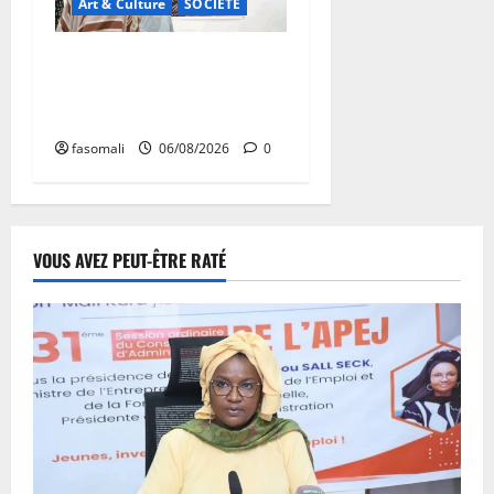
Art & Culture
SOCIETE
Musée national du Mali :
TƐGƐNƆ au service de la
valorisation du patrimoine
fasomali
06/08/2026
0
VOUS AVEZ PEUT-ÊTRE RATÉ