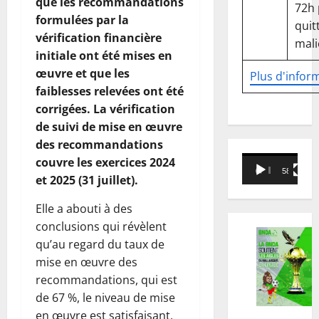
que les recommandations
72h
formulées par la
quitt
vérification financière
mali
initiale ont été mises en
œuvre et que les
Plus d'infor
faiblesses relevées ont été
corrigées. La vérification
de suivi de mise en œuvre
des recommandations
Lecteur
couvre les exercices 2024
00:00
58:18
vidéo
et 2025 (31 juillet).
Elle a abouti à des
conclusions qui révèlent
qu’au regard du taux de
mise en œuvre des
recommandations, qui est
de 67 %, le niveau de mise
en œuvre est satisfaisant.