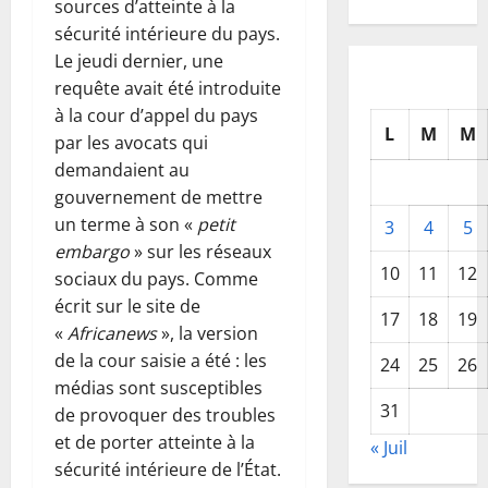
sources d’atteinte à la
sécurité intérieure du pays.
Le jeudi dernier, une
requête avait été introduite
à la cour d’appel du pays
L
M
M
par les avocats qui
demandaient au
gouvernement de mettre
un terme à son «
petit
3
4
5
embargo
» sur les réseaux
10
11
12
sociaux du pays. Comme
écrit sur le site de
17
18
19
«
Africanews
», la version
de la cour saisie a été : les
24
25
26
médias sont susceptibles
31
de provoquer des troubles
et de porter atteinte à la
« Juil
sécurité intérieure de l’État.