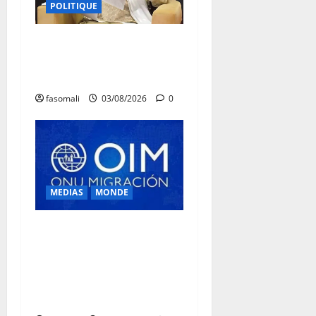
POLITIQUE
Niamey : Le Mali exporte
son modèle de mobilisation
de la diaspora
fasomali
03/08/2026
0
MEDIAS
MONDE
Traite des personnes : l’OIM
alerte sur l’essor des
arnaques en ligne en
Afrique de l’Ouest et du
Centre