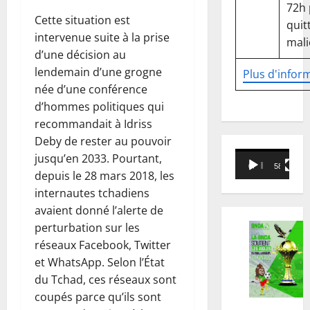
72h
Cette situation est
quitt
intervenue suite à la prise
mali
d’une décision au
lendemain d’une grogne
Plus d'infor
née d’une conférence
d’hommes politiques qui
recommandait à Idriss
Deby de rester au pouvoir
Lecteur
jusqu’en 2033. Pourtant,
00:00
58:18
vidéo
depuis le 28 mars 2018, les
internautes tchadiens
avaient donné l’alerte de
perturbation sur les
réseaux Facebook, Twitter
et WhatsApp. Selon l’État
du Tchad, ces réseaux sont
coupés parce qu’ils sont