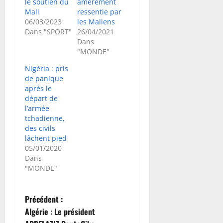
le soutien du
amèrement
Mali
ressentie par
06/03/2023
les Maliens
Dans "SPORT"
26/04/2021
Dans
"MONDE"
Nigéria : pris
de panique
après le
départ de
l’armée
tchadienne,
des civils
lâchent pied
05/01/2020
Dans
"MONDE"
N
Précédent :
Algérie : Le président