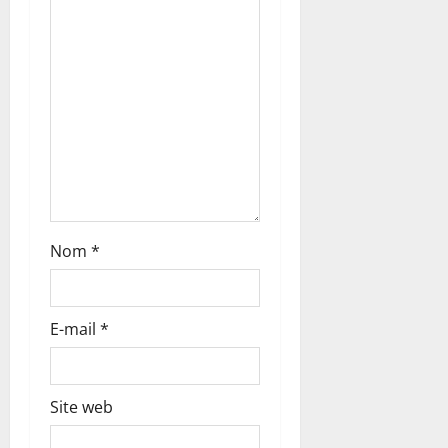
a
r
t
i
c
l
Nom
*
e
E-mail
*
Site web