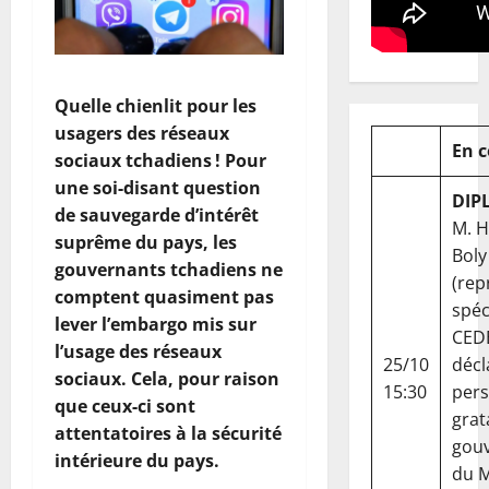
Quelle chienlit pour les
usagers des réseaux
En 
sociaux tchadiens ! Pour
une soi-disant question
DIP
de sauvegarde d’intérêt
M. 
suprême du pays, les
Boly
gouvernants tchadiens ne
(rep
comptent quasiment pas
spéc
lever l’embargo mis sur
CED
l’usage des réseaux
25/10
décl
sociaux. Cela, pour raison
15:30
per
que ceux-ci sont
grat
attentatoires à la sécurité
gou
intérieure du pays.
du Ma