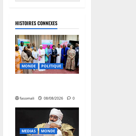
HISTOIRES CONNEXES
MONDE
POLITIQUE
Forum de Ouagadougou : Le
Mali y sera représenté
fasomali
08/08/2026
0
MEDIAS
MONDE