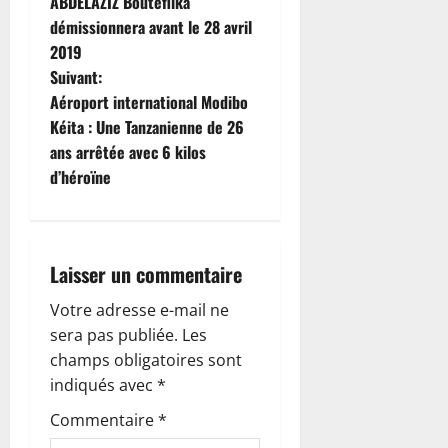
a
ABDELAZIZ Bouteflika
démissionnera avant le 28 avril
v
2019
i
Suivant:
Aéroport international Modibo
g
Kéita : Une Tanzanienne de 26
ans arrêtée avec 6 kilos
a
d’héroïne
t
i
Laisser un commentaire
o
Votre adresse e-mail ne
n
sera pas publiée.
Les
champs obligatoires sont
d
indiqués avec
*
’
Commentaire
*