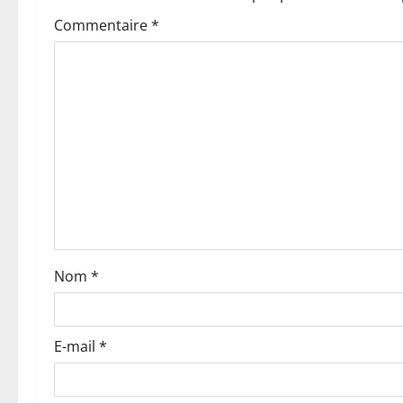
t
Commentaire
*
i
o
n
d
’
a
Nom
*
r
t
E-mail
*
i