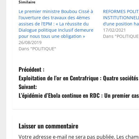
Similaire
Le premier ministre Boubou Cissé à
REFORMES POLIT
l’ouverture des travaux des 4èmes
INSTITUTIONNELL
assises de l’EPM : « La réussite du
d’une position h
Dialogue politique Inclusif demeure
17/02/2021
pour nous tous une obligation »
Dans "POLITIQUE
26/08/2019
Dans "POLITIQUE"
N
Précédent :
Exploitation de l’or en Centrafrique : Quatre société
a
Suivant:
v
L’épidémie d’Ebola continue en RDC : Un premier cas
i
g
Laisser un commentaire
a
Votre adresse e-mail ne sera pas publiée.
Les champ