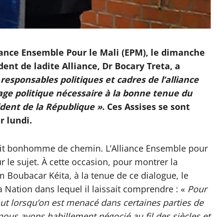
liance Ensemble Pour le Mali (EPM), le dimanche
dent de ladite Alliance, Dr Bocary Treta, a
s responsables politiques et cadres de l’alliance
age politique nécessaire à la bonne tenue du
sident de la République »
. Ces Assises se sont
r lundi.
petit bonhomme de chemin. L’Alliance Ensemble pour
ur le sujet. À cette occasion, pour montrer la
m Boubacar Kéita, à la tenue de ce dialogue, le
 Nation dans lequel il laissait comprendre : «
Pour
tout lorsqu’on est menacé dans certaines parties de
 nous avons habillement négocié au fil des siècles et