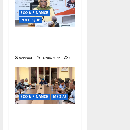
ECO & FINANCE
POLITIQUE
31ᵉ CA de l’APEJ :
Renforcement des actions
en faveur des jeunes
fasomali
07/08/2026
0
ECO & FINANCE
MEDIAS
Hydrocarbures : plus de
32,5 millions de litres
réceptionnés à Bamako en