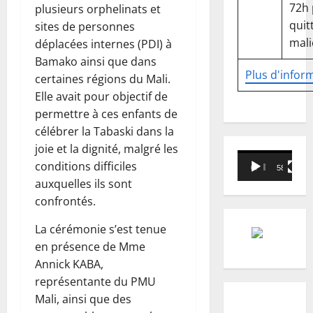
72h
plusieurs orphelinats et
quitt
sites de personnes
mali
déplacées internes (PDI) à
Bamako ainsi que dans
Plus d'infor
certaines régions du Mali.
Elle avait pour objectif de
permettre à ces enfants de
célébrer la Tabaski dans la
joie et la dignité, malgré les
Lecteur
conditions difficiles
00:00
58:18
vidéo
auxquelles ils sont
confrontés.
La cérémonie s’est tenue
en présence de Mme
Annick KABA,
représentante du PMU
Mali, ainsi que des