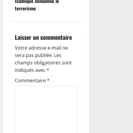
Islamique condamne le
g
terrorisme
a
t
Laisser un commentaire
i
Votre adresse e-mail ne
o
sera pas publiée.
Les
champs obligatoires sont
n
indiqués avec
*
d
Commentaire
*
’
a
r