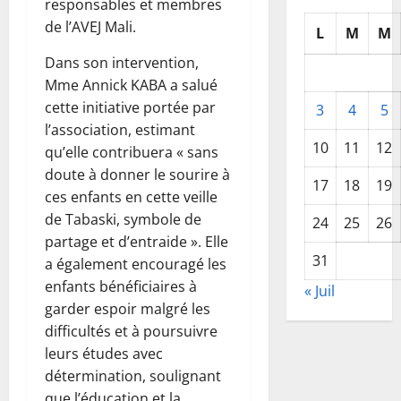
responsables et membres
de l’AVEJ Mali.
L
M
M
Dans son intervention,
Mme Annick KABA a salué
cette initiative portée par
3
4
5
l’association, estimant
10
11
12
qu’elle contribuera « sans
doute à donner le sourire à
17
18
19
ces enfants en cette veille
de Tabaski, symbole de
24
25
26
partage et d’entraide ». Elle
31
a également encouragé les
enfants bénéficiaires à
« Juil
garder espoir malgré les
difficultés et à poursuivre
leurs études avec
détermination, soulignant
que l’éducation et la