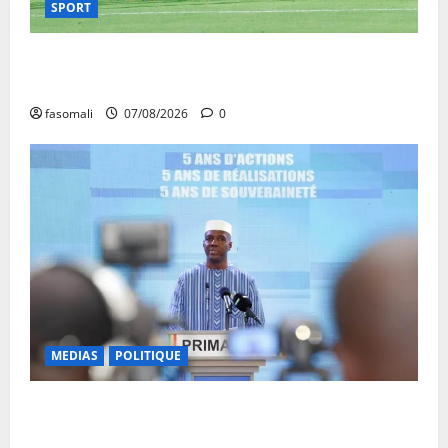
SPORT
CAN féminine Maroc 2026 : les Aigles Dames
quittent la compétition
fasomali
07/08/2026
0
MEDIAS
POLITIQUE
Mali : Le bilan de cinq années de Transition sous le
signe de la « refondation »