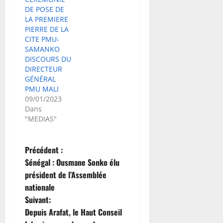
DE POSE DE
LA PREMIERE
PIERRE DE LA
CITE PMU-
SAMANKO
DISCOURS DU
DIRECTEUR
GÉNÉRAL
PMU MALI
09/01/2023
Dans
"MEDIAS"
N
Précédent :
Sénégal : Ousmane Sonko élu
a
président de l’Assemblée
nationale
v
Suivant:
i
Depuis Arafat, le Haut Conseil