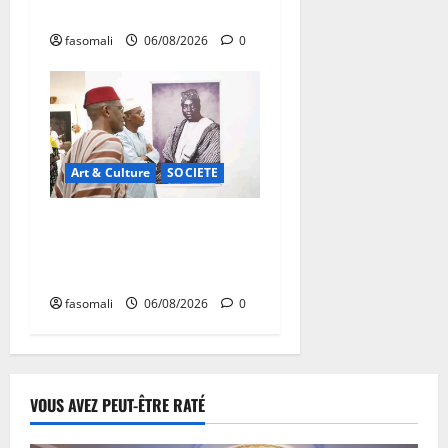
une semaine
fasomali
06/08/2026
0
Art & Culture
SOCIETE
Musée national du Mali :
TƐGƐNƆ au service de la
valorisation du patrimoine
fasomali
06/08/2026
0
VOUS AVEZ PEUT-ÊTRE RATÉ