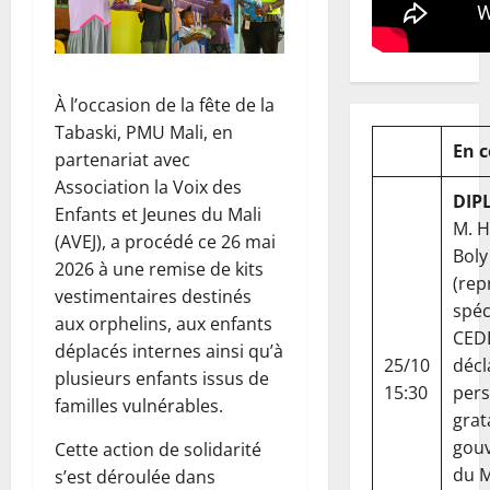
À l’occasion de la fête de la
Tabaski, PMU Mali, en
En 
partenariat avec
Association la Voix des
DIP
Enfants et Jeunes du Mali
M. 
(AVEJ), a procédé ce 26 mai
Boly
2026 à une remise de kits
(rep
vestimentaires destinés
spéc
aux orphelins, aux enfants
CED
déplacés internes ainsi qu’à
25/10
décl
plusieurs enfants issus de
15:30
per
familles vulnérables.
grat
gou
Cette action de solidarité
du Ma
s’est déroulée dans