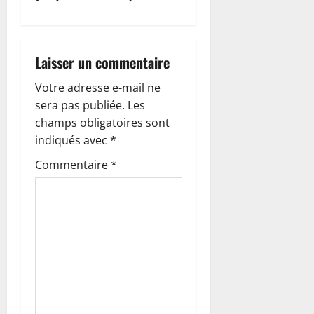
a
t
Laisser un commentaire
i
Votre adresse e-mail ne
o
sera pas publiée.
Les
champs obligatoires sont
n
indiqués avec
*
d
Commentaire
*
’
a
r
t