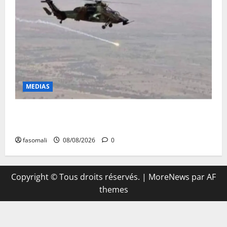
MEDIAS
Terrorisme : les FAMa enchaînent les frappes à
Boulkessi, Kidal et Tessalit
fasomali
08/08/2026
0
Copyright © Tous droits réservés.
|
MoreNews
par AF
themes