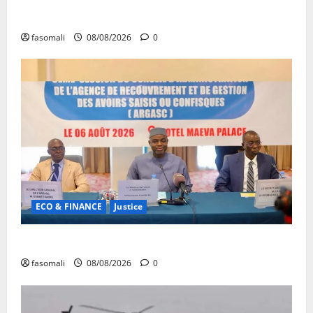
Forum de Ouagadougou : Le Mali y sera représenté
fasomali
08/08/2026
0
ECO & FINANCE
Justice
Avoirs saisis : l’ARGASC tient sa 3e session
fasomali
08/08/2026
0