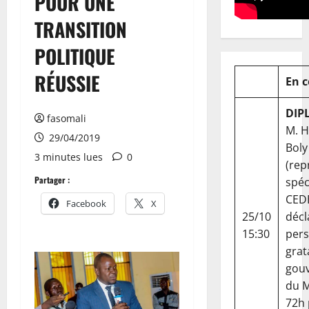
POUR UNE
TRANSITION
POLITIQUE
RÉUSSIE
En 
DIP
fasomali
M. 
29/04/2019
Boly
3 minutes lues
0
(rep
Partager :
spéc
CED
Facebook
X
25/10
décl
15:30
per
grat
gou
du Ma
72h