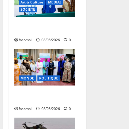
Art & Culture
MEDIAS
SOCIETE
Danbé Bulon : La voix des
ancêtres
fasomali
08/08/2026
0
MONDE
POLITIQUE
Forum de Ouagadougou : Le
Mali y sera représenté
fasomali
08/08/2026
0