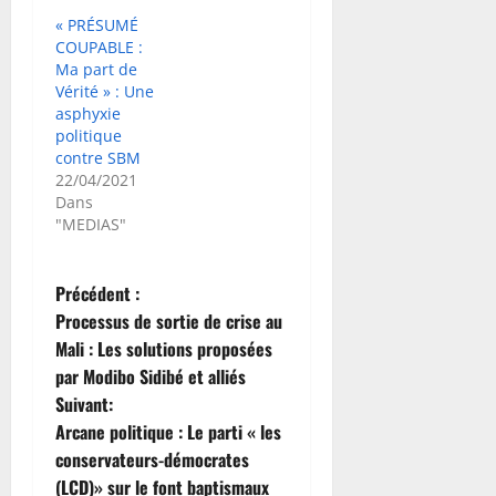
« PRÉSUMÉ
COUPABLE :
Ma part de
Vérité » : Une
asphyxie
politique
contre SBM
22/04/2021
Dans
"MEDIAS"
N
Précédent :
Processus de sortie de crise au
a
Mali : Les solutions proposées
par Modibo Sidibé et alliés
v
Suivant:
i
Arcane politique : Le parti « les
conservateurs-démocrates
g
(LCD)» sur le font baptismaux