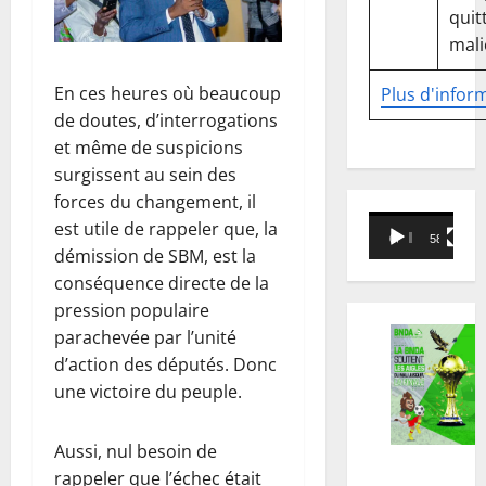
quitt
mali
En ces heures où beaucoup
Plus d'infor
de doutes, d’interrogations
et même de suspicions
surgissent au sein des
forces du changement, il
Lecteur
est utile de rappeler que, la
00:00
58:18
vidéo
démission de SBM, est la
conséquence directe de la
pression populaire
parachevée par l’unité
d’action des députés. Donc
une victoire du peuple.
Aussi, nul besoin de
rappeler que l’échec était