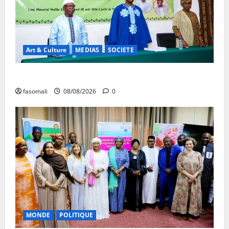
Art & Culture
MEDIAS
SOCIETE
Danbé Bulon : La voix des ancêtres
fasomali
08/08/2026
0
MONDE
POLITIQUE