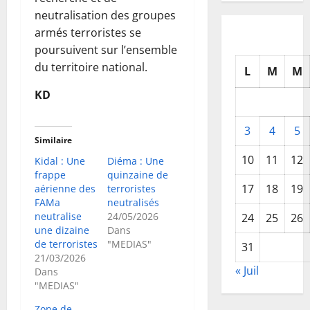
neutralisation des groupes
armés terroristes se
poursuivent sur l’ensemble
du territoire national.
L
M
M
KD
3
4
5
Similaire
10
11
12
Kidal : Une
Diéma : Une
frappe
quinzaine de
17
18
19
aérienne des
terroristes
FAMa
neutralisés
neutralise
24/05/2026
24
25
26
une dizaine
Dans
de terroristes
"MEDIAS"
31
21/03/2026
« Juil
Dans
"MEDIAS"
Zone de