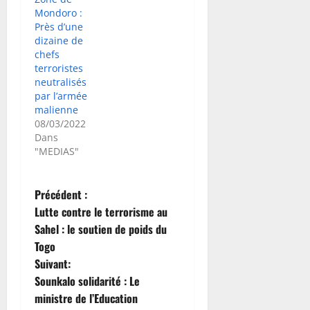
Mondoro :
Près d’une
dizaine de
chefs
terroristes
neutralisés
par l’armée
malienne
08/03/2022
Dans
"MEDIAS"
N
Précédent :
Lutte contre le terrorisme au
a
Sahel : le soutien de poids du
Togo
v
Suivant:
i
Sounkalo solidarité : Le
ministre de l’Education