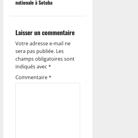
g
nationale à Sotuba
a
t
Laisser un commentaire
i
Votre adresse e-mail ne
o
sera pas publiée.
Les
champs obligatoires sont
n
indiqués avec
*
d
Commentaire
*
’
a
r
t