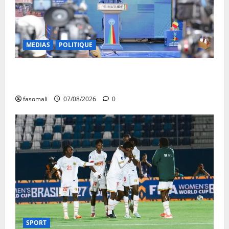
MEDIAS
POLITIQUE
Mali : après cinq ans de Transition, place au
développement
fasomali
07/08/2026
0
SPORT