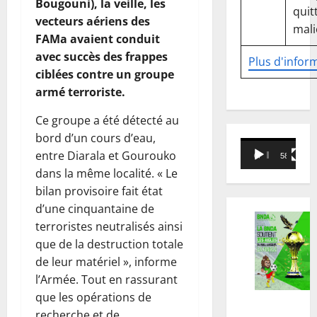
Bougouni), la veille, les
quitt
vecteurs aériens des
mali
FAMa avaient conduit
avec succès des frappes
Plus d'infor
ciblées contre un groupe
armé terroriste.
Ce groupe a été détecté au
bord d’un cours d’eau,
Lecteur
entre Diarala et Gourouko
00:00
58:18
vidéo
dans la même localité. « Le
bilan provisoire fait état
d’une cinquantaine de
terroristes neutralisés ainsi
que de la destruction totale
de leur matériel », informe
l’Armée. Tout en rassurant
que les opérations de
recherche et de