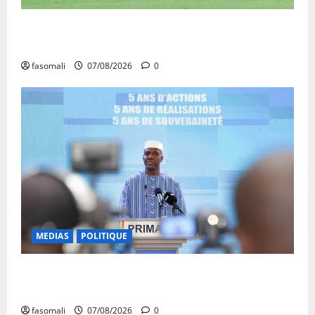
CAN féminine Maroc 2026 : les Aigles Dames
quittent la compétition
fasomali
07/08/2026
0
MEDIAS
POLITIQUE
Mali : Le bilan de cinq années de Transition sous le
signe de la « refondation »
fasomali
07/08/2026
0