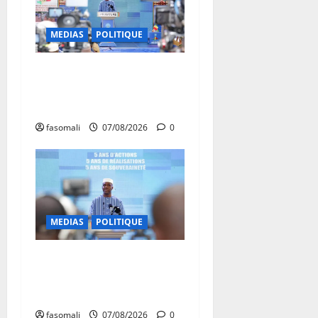
MEDIAS
POLITIQUE
Mali : après cinq ans de
Transition, place au
développement
fasomali
07/08/2026
0
MEDIAS
POLITIQUE
Mali : Le bilan de cinq
années de Transition sous le
signe de la « refondation »
fasomali
07/08/2026
0