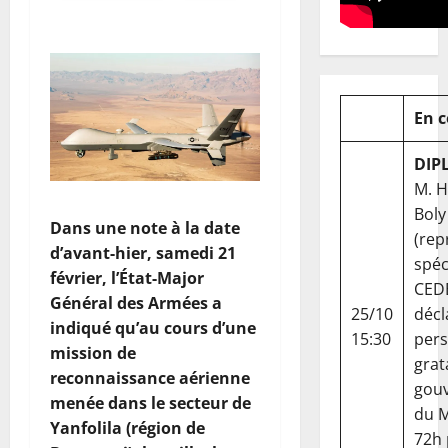
En 
DIP
M. 
Boly
Dans une note à la date
(rep
d’avant-hier, samedi 21
spéc
février, l’État-Major
CED
Général des Armées a
25/10
décl
indiqué qu’au cours d’une
15:30
per
mission de
grat
reconnaissance aérienne
gou
menée dans le secteur de
du Ma
Yanfolila (région de
72h