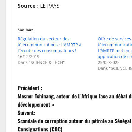
Source :
LE PAYS
Similaire
Régulation du secteur des
Offre de service
télécommunications : L’AMRTP à
télécommunicatio
l’écoute des consommateurs !
L’AMRTP met en 
16/12/2019
application de co
Dans "SCIENCE & TECH"
25/02/2022
Dans "SCIENCE &
N
Précédent :
Mesner Tchinang, auteur de L’Afrique face au débat du
a
développement »
v
Suivant:
Scandale de corruption autour du pétrole au Sénégal 
i
Consignations (CDC)