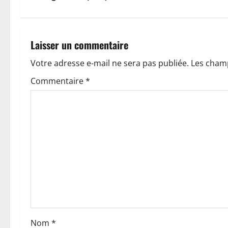
g
a
Laisser un commentaire
t
Votre adresse e-mail ne sera pas publiée.
Les champ
i
Commentaire
*
o
n
d
’
a
r
t
Nom
*