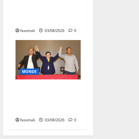
arnaques en ligne en
Afrique de l’Ouest et du
Centre
fasomali
03/08/2026
0
MONDE
Affaire Lee Man-hee en
Corée du Sud : un artisan de
la paix à l’épreuve de la
justice
fasomali
03/08/2026
0