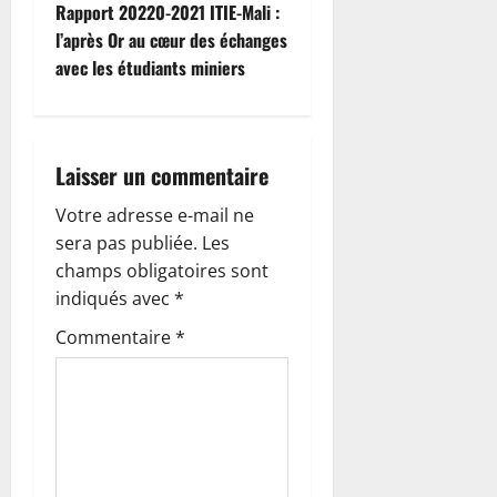
i
Rapport 20220-2021 ITIE-Mali :
l’après Or au cœur des échanges
g
avec les étudiants miniers
a
t
Laisser un commentaire
i
Votre adresse e-mail ne
o
sera pas publiée.
Les
champs obligatoires sont
n
indiqués avec
*
d
Commentaire
*
’
a
r