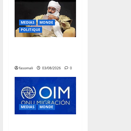
MEDIAS
MONDE
POLITIQUE
Niamey : Le Mali exporte
son modèle de mobilisation
de la diaspora
fasomali
03/08/2026
0
MEDIAS
MONDE
Traite des personnes : l’OIM
alerte sur l’essor des