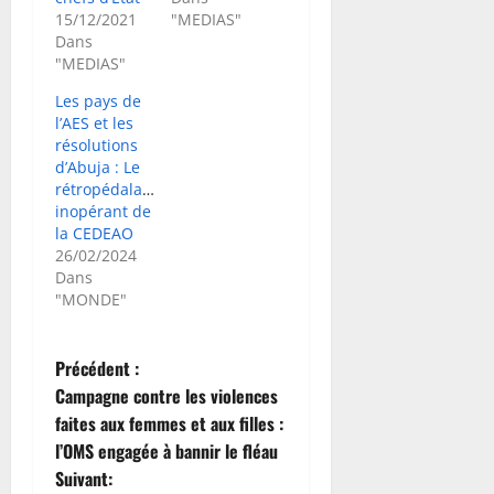
15/12/2021
"MEDIAS"
Dans
"MEDIAS"
Les pays de
l’AES et les
résolutions
d’Abuja : Le
rétropédalage
inopérant de
la CEDEAO
26/02/2024
Dans
"MONDE"
N
Précédent :
Campagne contre les violences
a
faites aux femmes et aux filles :
l’OMS engagée à bannir le fléau
v
Suivant: