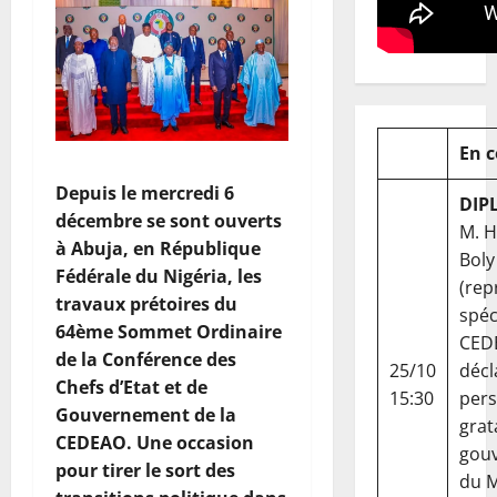
En 
Depuis le mercredi 6
DIP
décembre se sont ouverts
M. 
à Abuja, en République
Boly
Fédérale du Nigéria, les
(rep
travaux prétoires du
spéc
64ème Sommet Ordinaire
CED
de la Conférence des
25/10
décl
Chefs d’Etat et de
15:30
per
Gouvernement de la
grat
CEDEAO. Une occasion
gou
pour tirer le sort des
du Ma