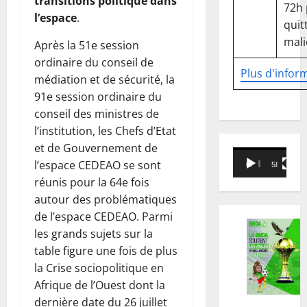
transitions politique dans
72h
l’espace
.
quitt
mali
Après la 51e session
ordinaire du conseil de
Plus d'infor
médiation et de sécurité, la
91e session ordinaire du
conseil des ministres de
l’institution, les Chefs d’Etat
et de Gouvernement de
Lecteur
l’espace CEDEAO se sont
00:00
58:18
vidéo
réunis pour la 64e fois
autour des problématiques
de l’espace CEDEAO. Parmi
les grands sujets sur la
table figure une fois de plus
la Crise sociopolitique en
Afrique de l’Ouest dont la
dernière date du 26 juillet