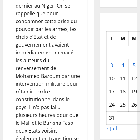
dernier au Niger. On se
rappelle que pour
condamner cette prise du
pouvoir par les armes, les
chefs d’État et de
L
M
M
gouvernement avaient
immédiatement menacé
les auteurs du
3
4
5
renversement de
Mohamed Bazoum par une
10
11
12
intervention militaire pour
rétablir l’ordre
17
18
19
constitutionnel dans le
24
25
26
pays. Il n’a pas fallu
plusieurs heures pour que
31
le Mali et le Burkina Faso,
« Juil
deux Etats voisins
également en transition se