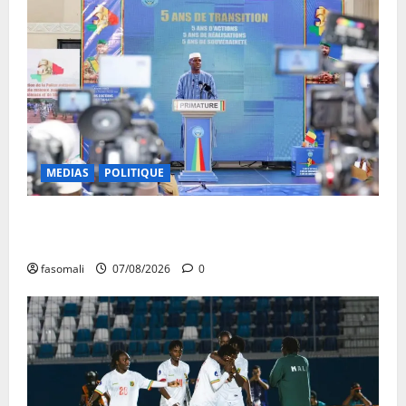
MEDIAS
POLITIQUE
Mali : après cinq ans de Transition, place au
développement
fasomali
07/08/2026
0