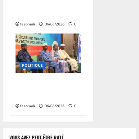
réceptionnés à Bamako en
une semaine
fasomali
06/08/2026
0
POLITIQUE
Primature : Un dialogue
pour débloquer le
commerce extérieur malien
fasomali
06/08/2026
0
VOUS AVEZ PEUT-ÊTRE RATÉ