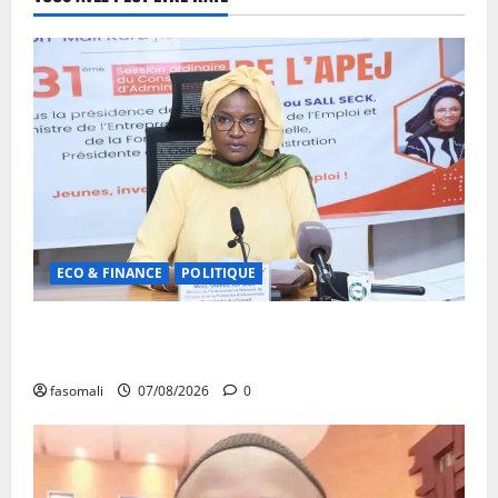
ECO & FINANCE
POLITIQUE
31ᵉ CA de l’APEJ : Renforcement des actions en
faveur des jeunes
fasomali
07/08/2026
0