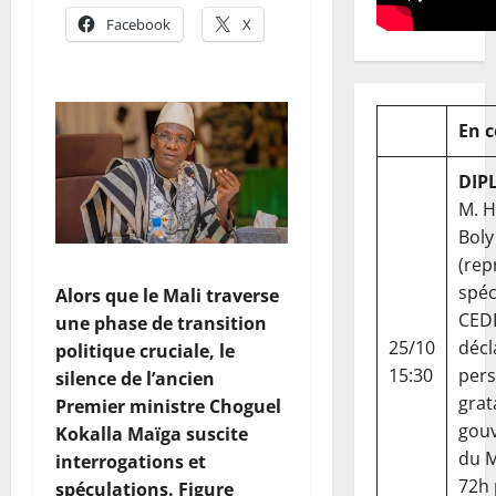
Facebook
X
En 
DIP
M. 
Boly
(rep
spéc
Alors que le Mali traverse
CED
une phase de transition
25/10
décl
politique cruciale, le
15:30
per
silence de l’ancien
grat
Premier ministre Choguel
gou
Kokalla Maïga suscite
du Ma
interrogations et
72h
spéculations. Figure