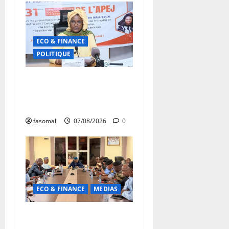
ECO & FINANCE
POLITIQUE
31ᵉ CA de l’APEJ :
Renforcement des actions
en faveur des jeunes
fasomali
07/08/2026
0
ECO & FINANCE
MEDIAS
Hydrocarbures : plus de
32,5 millions de litres