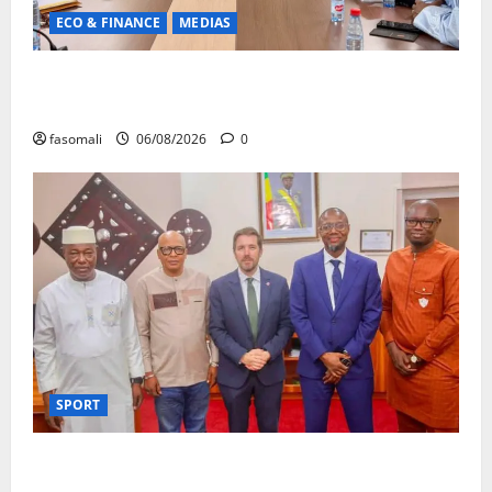
ECO & FINANCE
MEDIAS
Hydrocarbures : plus de 32,5 millions de litres
réceptionnés à Bamako en une semaine
fasomali
06/08/2026
0
SPORT
FEMAFOOT : l’Ambassadeur du Royaume-Uni explore
des pistes de coopération