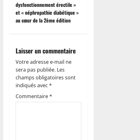
i
dysfonctionnement érectile »
et « néphropathie diabétique »
g
au cœur de la 2ème édition
a
t
Laisser un commentaire
i
Votre adresse e-mail ne
o
sera pas publiée.
Les
champs obligatoires sont
n
indiqués avec
*
d
Commentaire
*
’
a
r