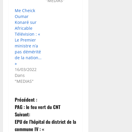
"MEDIAS"
Me Cheick
Oumar
Konaré sur
Africable
Télévision : «
Le Premier
ministre n’a
pas démérité
de la nation…
»
16/03/2022
Dans
"MEDIAS"
N
Précédent :
PAG : le feu vert du CNT
a
Suivant:
EPU de l’hôpital du district de la
v
commune IV : «