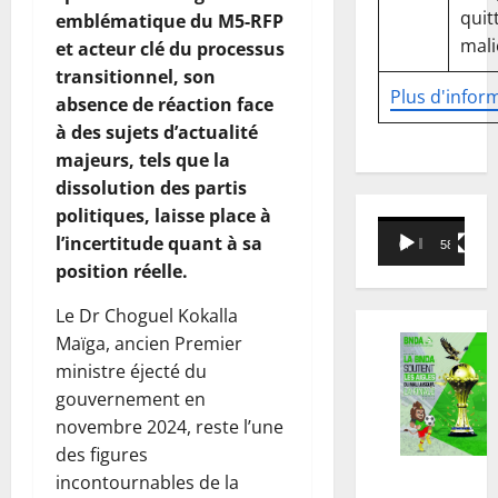
quitt
emblématique du M5-RFP
mali
et acteur clé du processus
transitionnel, son
Plus d'infor
absence de réaction face
à des sujets d’actualité
majeurs, tels que la
dissolution des partis
politiques, laisse place à
Lecteur
l’incertitude quant à sa
00:00
58:18
vidéo
position réelle.
Le Dr Choguel Kokalla
Maïga, ancien Premier
ministre éjecté du
gouvernement en
novembre 2024, reste l’une
des figures
incontournables de la