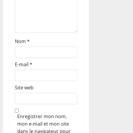
t
i
c
Nom
*
l
e
E-mail
*
Site web
Enregistrer mon nom,
mon e-mail et mon site
dans le navigateur pour