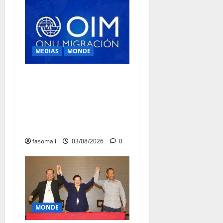
MEDIAS
MONDE
Traite des personnes : l’OIM
alerte sur l’essor des
arnaques en ligne en
Afrique de l’Ouest et du
Centre
fasomali
03/08/2026
0
MONDE