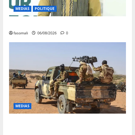
MEDIAS
POLITIQUE
Diplomatie : calme précaire
fasomali
06/08/2026
0
MEDIAS
Tessalit et Tabrichat : La coalition JNIM/FLA mise en
déroute