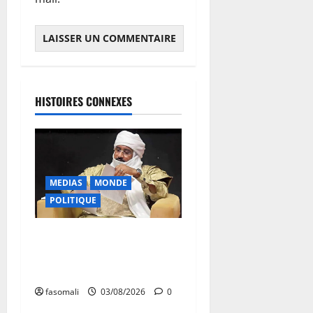
HISTOIRES CONNEXES
MEDIAS
MONDE
POLITIQUE
Niamey : Le Mali exporte
son modèle de mobilisation
de la diaspora
fasomali
03/08/2026
0