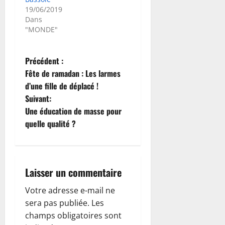
19/06/2019
Dans
"MONDE"
N
Précédent :
Fête de ramadan : Les larmes
a
d’une fille de déplacé !
Suivant:
v
Une éducation de masse pour
i
quelle qualité ?
g
a
Laisser un commentaire
t
Votre adresse e-mail ne
sera pas publiée.
Les
i
champs obligatoires sont