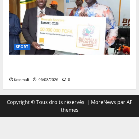
SPORT
Retour de la biennale sportive : Orange Mali apporte
un soutien de 50 millions FCFA
fasomali
06/08/2026
0
Copyright © Tous droits réservés.
|
MoreNews
par AF
themes