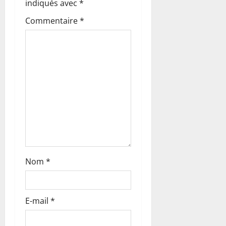
o
indiqués avec
*
Commentaire
*
n
d
’
a
r
t
i
Nom
*
c
l
E-mail
*
e