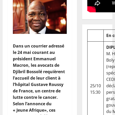
En 
Dans un courrier adressé
DIP
le 24 mai courant au
M. 
président Emmanuel
Boly
Macron, les avocats de
(rep
Djibril Bossolé requièrent
spéc
l’accueil de leur client à
CED
l’hôpital Gustave Roussy
25/10
décl
de France, un centre de
15:30
per
lutte contre le cancer.
grat
Selon l’annonce du
gou
« Jeune Afrique», ces
du Ma