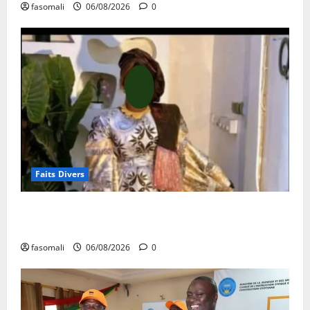
fasomali
06/08/2026
0
Faits Divers
Kalaban-Coro : ‘’ZA’’ tuée puis découpée par son
mari
fasomali
06/08/2026
0