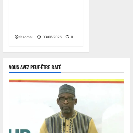
Affaire Lee Man-hee en
Corée du Sud : un artisan de
la paix à l’épreuve de la
justice
fasomali
03/08/2026
0
VOUS AVEZ PEUT-ÊTRE RATÉ