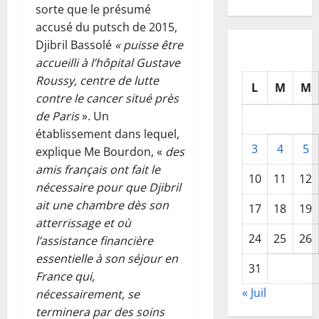
sorte que le présumé
accusé du putsch de 2015,
Djibril Bassolé
« puisse être
accueilli à l’hôpital Gustave
Roussy, centre de lutte
L
M
M
contre le cancer situé près
de Paris
». Un
établissement dans lequel,
3
4
5
explique Me Bourdon, «
des
amis français ont fait le
10
11
12
nécessaire pour que Djibril
ait une chambre dès son
17
18
19
atterrissage et où
24
25
26
l’assistance financière
essentielle à son séjour en
31
France qui,
« Juil
nécessairement, se
terminera par des soins