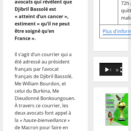
avocats qui révèlent que
72h
Djibril Bassolé est
quitt
« atteint d’un cancer »,
mali
estiment « qu’il ne peut
être soigné qu’en
Plus d'infor
France ».
Il s’agit d’un courrier qui a
été adressé au président
Lecteur
français par l’avocat
00:00
58:18
vidéo
français de Djibril Bassolé,
Me William Bourdon, et
celui du Burkina, Me
Dieudonné Bonkoungouen.
À travers ce courrier, les
deux avocats font appel à
la
« haute-bienveillance »
de Macron pour faire en