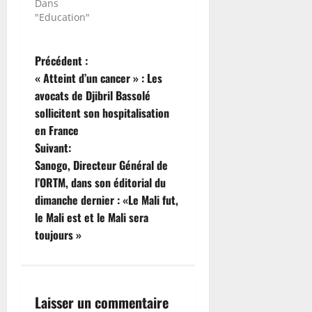
Dans
"Education"
N
Précédent :
« Atteint d’un cancer » : Les
a
avocats de Djibril Bassolé
sollicitent son hospitalisation
v
en France
i
Suivant:
Sanogo, Directeur Général de
g
l’ORTM, dans son éditorial du
dimanche dernier : «Le Mali fut,
a
le Mali est et le Mali sera
t
toujours »
i
o
Laisser un commentaire