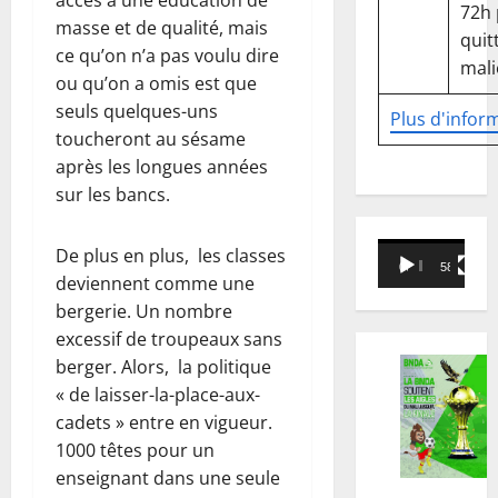
accès à une éducation de
72h
masse et de qualité, mais
quitt
ce qu’on n’a pas voulu dire
mali
ou qu’on a omis est que
seuls quelques-uns
Plus d'infor
toucheront au sésame
après les longues années
sur les bancs.
Lecteur
De plus en plus, les classes
00:00
58:18
vidéo
deviennent comme une
bergerie. Un nombre
excessif de troupeaux sans
berger. Alors, la politique
« de laisser-la-place-aux-
cadets » entre en vigueur.
1000 têtes pour un
enseignant dans une seule