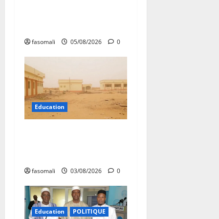
Pupilles de la Nation au
cœur d’une initiative
d’épanouissement
fasomali
05/08/2026
0
Education
Bourem : le contentieux sur
le baptême du lycée public
examiné en appel le 13 août
fasomali
03/08/2026
0
Education
POLITIQUE