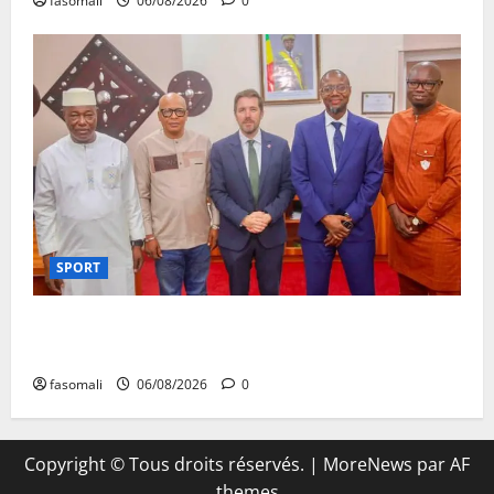
fasomali
06/08/2026
0
SPORT
FEMAFOOT : l’Ambassadeur du Royaume-Uni explore
des pistes de coopération
fasomali
06/08/2026
0
Copyright © Tous droits réservés.
|
MoreNews
par AF
themes