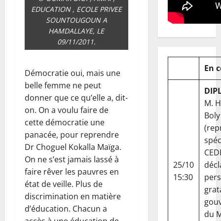
EDUCATION , ECOLE PRIVEE
SOUNTOUGOUN A
HAMDALLAYE, LE
09/11/2011.
En 
Démocratie oui, mais une
belle femme ne peut
DIP
donner que ce qu’elle a, dit-
M. 
on. On a voulu faire de
Boly
cette démocratie une
(rep
panacée, pour reprendre
spéc
Dr Choguel Kokalla Maïga.
CED
On ne s’est jamais lassé à
25/10
décl
faire rêver les pauvres en
15:30
per
état de veille. Plus de
grat
discrimination en matière
gou
d’éducation. Chacun a
du Ma