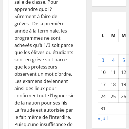
salle de classe. Pour
apprendre quoi ?
Sûrement à faire de
grèves. De la première
année à la terminale, les
L
M
M
programmes ne sont
achevés qu’à 1/3 soit parce
que les élèves ou étudiants
sont en grève soit parce
3
4
5
que les professeurs
10
11
12
observent un mot d’ordre.
Les examens deviennent
17
18
19
ainsi des lieux pour
confirmer toute l’hypocrisie
24
25
26
de la nation pour ses fils.
31
La fraude est autorisée par
le fait même de l’interdire.
« Juil
Puisqu’une insuffisance de