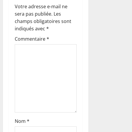
n
Votre adresse e-mail ne
sera pas publiée.
Les
d
champs obligatoires sont
’
indiqués avec
*
Commentaire
*
a
r
t
i
c
l
e
Nom
*