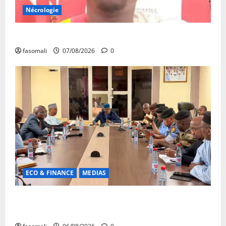
Nécrologie
Monde éducatif : décès de Adama Fomba
fasomali
07/08/2026
0
ECO & FINANCE
MEDIAS
Hydrocarbures : plus de 32,5 millions de litres
réceptionnés à Bamako en une semaine