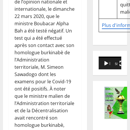
de l’opinion nationale et
quitt
internationale, le dimanche
mali
22 mars 2020, que le
ministre Boubacar Alpha
Plus d'infor
Bah a été testé négatif. Un
test qui a été effectué
après son contact avec son
homologue burkinabè de
Lecteur
l’Administration
00:00
58:18
vidéo
territoriale, M. Simeon
Sawadogo dont les
examens pour le Covid-19
ont été positifs. À noter
que le ministre malien de
l’Administration territoriale
et de la Décentralisation
avait rencontré son
homologue burkinabè,