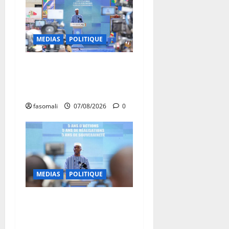
MEDIAS
POLITIQUE
Mali : après cinq ans de
Transition, place au
développement
fasomali
07/08/2026
0
MEDIAS
POLITIQUE
Mali : Le bilan de cinq
années de Transition sous le
signe de la « refondation »