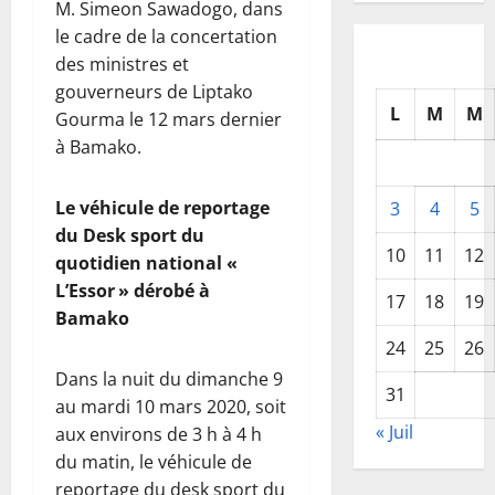
M. Simeon Sawadogo, dans
le cadre de la concertation
des ministres et
gouverneurs de Liptako
L
M
M
Gourma le 12 mars dernier
à Bamako.
Le véhicule de reportage
3
4
5
du Desk sport du
10
11
12
quotidien national «
L’Essor » dérobé à
17
18
19
Bamako
24
25
26
Dans la nuit du dimanche 9
31
au mardi 10 mars 2020, soit
« Juil
aux environs de 3 h à 4 h
du matin, le véhicule de
reportage du desk sport du