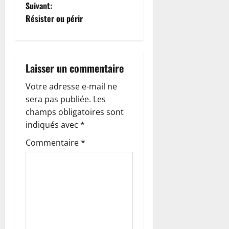
g
Suivant:
Résister ou périr
a
t
i
Laisser un commentaire
o
Votre adresse e-mail ne
sera pas publiée.
Les
n
champs obligatoires sont
indiqués avec
*
d
Commentaire
*
’
a
r
t