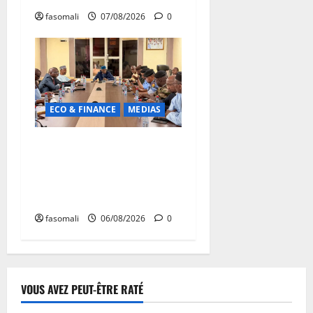
fasomali
07/08/2026
0
ECO & FINANCE
MEDIAS
Hydrocarbures : plus de
32,5 millions de litres
réceptionnés à Bamako en
une semaine
fasomali
06/08/2026
0
VOUS AVEZ PEUT-ÊTRE RATÉ