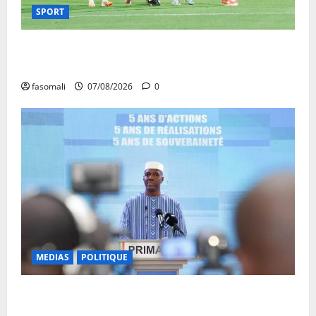
SPORT
CAN féminine Maroc 2026 : les Aigles Dames
quittent la compétition
fasomali
07/08/2026
0
MEDIAS
POLITIQUE
Mali : Le bilan de cinq années de Transition sous le
signe de la « refondation »