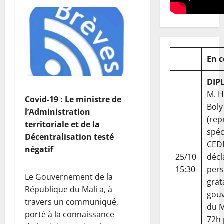
En 
DIP
M. 
Covid-19 : Le ministre de
Boly
l’Administration
(rep
territoriale et de la
spéc
Décentralisation testé
CED
négatif
25/10
décl
15:30
per
Le Gouvernement de la
grat
République du Mali a, à
gou
travers un communiqué,
du Ma
porté à la connaissance
72h