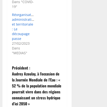
Dans "COVID-
19"
Réorganisation
administrative
et territoriale
: Le
découpage
passe
27/02/2023
Dans
"MEDIAS"
N
Précédent :
Audrey Azoulay, à l’occasion de
a
la Journée Mondiale de l’Eau : «
52 % de la population mondiale
v
pourrait vivre dans des régions
i
connaissant un stress hydrique
d’ici 2050 »